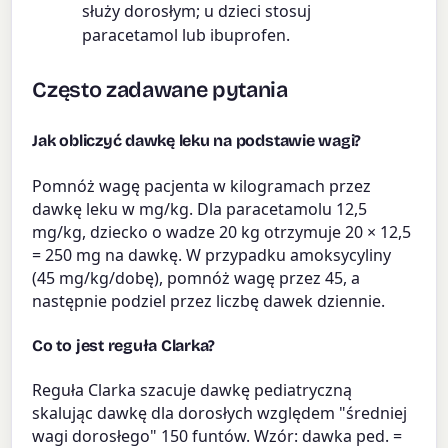
służy dorosłym; u dzieci stosuj
paracetamol lub ibuprofen.
Często zadawane pytania
Jak obliczyć dawkę leku na podstawie wagi?
Pomnóż wagę pacjenta w kilogramach przez
dawkę leku w mg/kg. Dla paracetamolu 12,5
mg/kg, dziecko o wadze 20 kg otrzymuje 20 × 12,5
= 250 mg na dawkę. W przypadku amoksycyliny
(45 mg/kg/dobę), pomnóż wagę przez 45, a
następnie podziel przez liczbę dawek dziennie.
Co to jest reguła Clarka?
Reguła Clarka szacuje dawkę pediatryczną
skalując dawkę dla dorosłych względem "średniej
wagi dorosłego" 150 funtów. Wzór: dawka ped. =