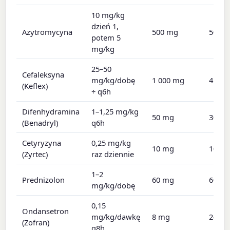
10 mg/kg
dzień 1,
Azytromycyna
500 mg
500 
potem 5
mg/kg
25–50
Cefaleksyna
mg/kg/dobę
1 000 mg
4 000
(Keflex)
÷ q6h
Difenhydramina
1–1,25 mg/kg
50 mg
300 
(Benadryl)
q6h
Cetyryzyna
0,25 mg/kg
10 mg
10 m
(Zyrtec)
raz dziennie
1–2
Prednizolon
60 mg
60 m
mg/kg/dobę
0,15
Ondansetron
mg/kg/dawkę
8 mg
24 m
(Zofran)
q8h