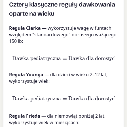
Cztery klasyczne reguły dawkowania
oparte na wieku
Reguła Clarka
— wykorzystuje wagę w funtach
względem "standardowego" dorosłego ważącego
150 lb:
Dawka pediatryczna
Dawka dla dorosłych
×
Waga (lb)
=
150
ł
Reguła Younga
— dla dzieci w wieku 2–12 lat,
wykorzystuje wiek:
Dawka dla dorosłych
Dawka pediatryczna
×
Wiek (lata)
Wiek (lata)
=
+
12
ł
Reguła Frieda
— dla niemowląt poniżej 2 lat,
wykorzystuje wiek w miesiącach: