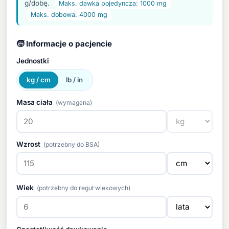
g/dobę.
Maks. dawka pojedyncza: 1000 mg
Maks. dobowa: 4000 mg
🧒 Informacje o pacjencie
Jednostki
kg / cm
lb / in
Masa ciała
(wymagana)
Wzrost
(potrzebny do BSA)
Wiek
(potrzebny do reguł wiekowych)