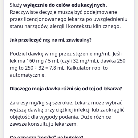
Służy
wyłącznie do celów edukacyjnych
.
Rzeczywiste decyzje muszą być podejmowane
przez licencjonowanego lekarza po uwzględnieniu
stanu narządów, alergii i kontekstu klinicznego.
Jak przeliczyć mg na mL zawiesiny?
Podziel dawkę w mg przez stężenie mg/mL. Jeśli
lek ma 160 mg / 5 mL (czyli 32 mg/mL), dawka 250
mg to 250 ÷ 32 = 7,8 mL. Kalkulator robi to
automatycznie.
Dlaczego moja dawka różni się od tej od lekarza?
Zakresy mg/kg są szerokie. Lekarz może wybrać
wyższą dawkę przy ciężkiej infekcji lub zaokrąglić
objętość dla wygody podania. Duże różnice
zawsze konsultuj z lekarzem.
Co oznacza "mg/kg" na butelce?