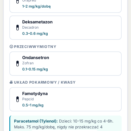
💊
Orapred
1–2 mg/kg/dobę
Deksametazon
💊
Decadron
0.3–0.6 mg/kg
🤢 PRZECIWWYMIOTNY
Ondansetron
💊
Zofran
0.1–0.15 mg/kg
🍝 UKŁAD POKARMOWY / KWASY
Famotydyna
💊
Pepcid
0.5–1 mg/kg
Paracetamol (Tylenol):
Dzieci: 10-15 mg/kg co 4-6h.
Maks. 75 mg/kg/dobę, nigdy nie przekraczać 4