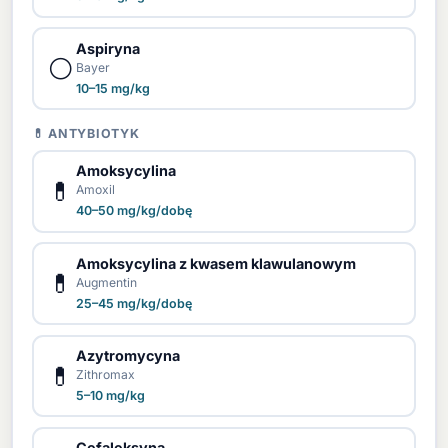
Aspiryna
⚪
Bayer
10–15 mg/kg
💊 ANTYBIOTYK
Amoksycylina
💊
Amoxil
40–50 mg/kg/dobę
Amoksycylina z kwasem klawulanowym
💊
Augmentin
25–45 mg/kg/dobę
Azytromycyna
💊
Zithromax
5–10 mg/kg
Cefaleksyna