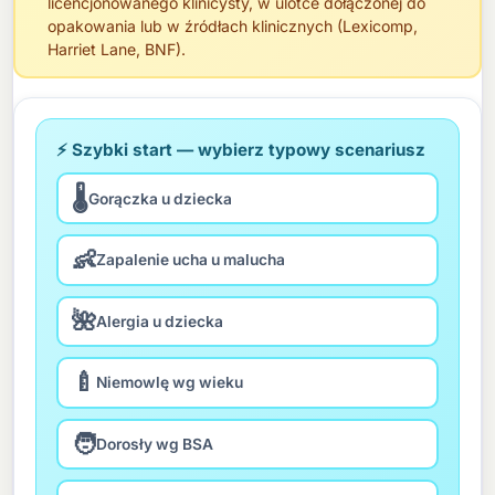
licencjonowanego klinicysty, w ulotce dołączonej do
opakowania lub w źródłach klinicznych (Lexicomp,
Harriet Lane, BNF).
⚡ Szybki start — wybierz typowy scenariusz
🌡️
Gorączka u dziecka
👶
Zapalenie ucha u malucha
🌺
Alergia u dziecka
🍼
Niemowlę wg wieku
🧑
Dorosły wg BSA