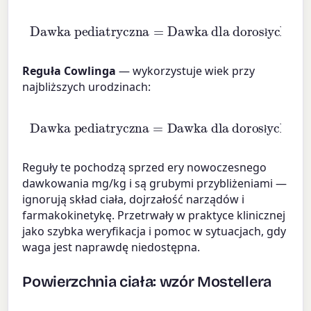
Dawka pediatryczna
Dawka dla dorosłych
×
Wiek (miesiące)
=
150
ł
Reguła Cowlinga
— wykorzystuje wiek przy
najbliższych urodzinach:
Dawka pediatryczna
Dawka dla dorosłych
Wiek przy nast. urodzinach
×
=
24
ł
Reguły te pochodzą sprzed ery nowoczesnego
dawkowania mg/kg i są grubymi przybliżeniami —
ignorują skład ciała, dojrzałość narządów i
farmakokinetykę. Przetrwały w praktyce klinicznej
jako szybka weryfikacja i pomoc w sytuacjach, gdy
waga jest naprawdę niedostępna.
Powierzchnia ciała: wzór Mostellera