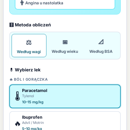
👨
Angina u nastolatka
🧮 Metoda obliczeń
⚖️
📅
📐
Według wieku
Według BSA
Według wagi
💊 Wybierz lek
🔥 BÓL I GORĄCZKA
Paracetamol
🌡️
Tylenol
10–15 mg/kg
Ibuprofen
🔥
Advil / Motrin
5–10 mg/kg