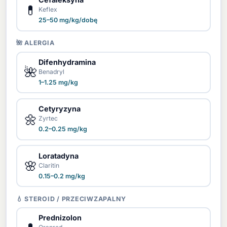
💊
Keflex
25–50 mg/kg/dobę
🌺 ALERGIA
Difenhydramina
🌺
Benadryl
1–1.25 mg/kg
Cetyryzyna
🌼
Zyrtec
0.2–0.25 mg/kg
Loratadyna
🌸
Claritin
0.15–0.2 mg/kg
💧 STEROID / PRZECIWZAPALNY
Prednizolon