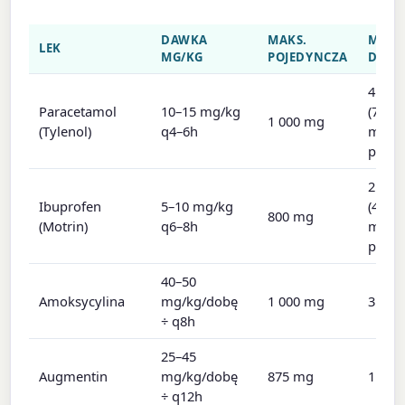
DAWKA
MAKS.
MAKS
LEK
MG/KG
POJEDYNCZA
DOB
4 000
Paracetamol
10–15 mg/kg
(75
1 000 mg
(Tylenol)
q4–6h
mg/k
ped.)
2 400
Ibuprofen
5–10 mg/kg
(40
800 mg
(Motrin)
q6–8h
mg/k
ped.)
40–50
Amoksycylina
mg/kg/dobę
1 000 mg
3 000
÷ q8h
25–45
Augmentin
mg/kg/dobę
875 mg
1 750
÷ q12h