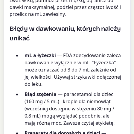
zważ w kg, pomnóż przez mg/kg, ogranicz do
dawki maksymalnej, podziel przez częstotliwość i
przelicz na mL zawiesiny.
Błędy w dawkowaniu, których należy
unikać
mL a łyżeczki
— FDA zdecydowanie zaleca
dawkowanie wyłącznie w mL. "Łyżeczka"
może oznaczać od 3 do 7 mL zależnie od
jej wielkości. Używaj strzykawki dołączonej
do leku.
Błąd stężenia
— paracetamol dla dzieci
(160 mg / 5 mL) i krople dla niemowląt
(wcześniej dostępne w stężeniu 80 mg /
0,8 mL) mogą wyglądać podobnie, ale
mają różną moc. Zawsze czytaj etykietę.
Preparaty dla dorosłych a dzieci
—