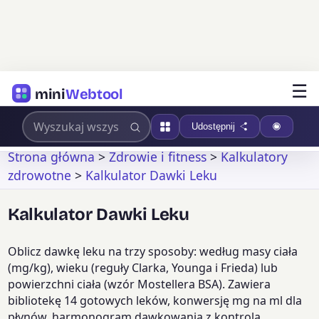
☰
mini
Webtool
Udostępnij
Strona główna
>
Zdrowie i fitness
>
Kalkulatory
zdrowotne
>
Kalkulator Dawki Leku
Kalkulator Dawki Leku
Oblicz dawkę leku na trzy sposoby: według masy ciała
(mg/kg), wieku (reguły Clarka, Younga i Frieda) lub
powierzchni ciała (wzór Mostellera BSA). Zawiera
bibliotekę 14 gotowych leków, konwersję mg na ml dla
płynów, harmonogram dawkowania z kontrolą