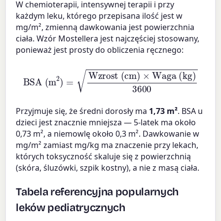
W chemioterapii, intensywnej terapii i przy
każdym leku, którego przepisana ilość jest w
mg/m², zmienną dawkowania jest powierzchnia
ciała. Wzór Mostellera jest najczęściej stosowany,
ponieważ jest prosty do obliczenia ręcznego:
BSA (m
2
)
=
Wzrost (cm)
×
Waga (kg)
3600
Przyjmuje się, że średni dorosły ma
1,73 m²
. BSA u
dzieci jest znacznie mniejsza — 5-latek ma około
0,73 m², a niemowlę około 0,3 m². Dawkowanie w
mg/m² zamiast mg/kg ma znaczenie przy lekach,
których toksyczność skaluje się z powierzchnią
(skóra, śluzówki, szpik kostny), a nie z masą ciała.
Tabela referencyjna popularnych
leków pediatrycznych