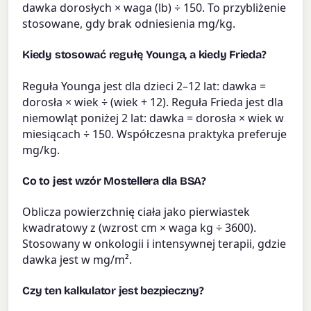
dawka dorosłych × waga (lb) ÷ 150. To przybliżenie
stosowane, gdy brak odniesienia mg/kg.
Kiedy stosować regułę Younga, a kiedy Frieda?
Reguła Younga jest dla dzieci 2–12 lat: dawka =
dorosła × wiek ÷ (wiek + 12). Reguła Frieda jest dla
niemowląt poniżej 2 lat: dawka = dorosła × wiek w
miesiącach ÷ 150. Współczesna praktyka preferuje
mg/kg.
Co to jest wzór Mostellera dla BSA?
Oblicza powierzchnię ciała jako pierwiastek
kwadratowy z (wzrost cm × waga kg ÷ 3600).
Stosowany w onkologii i intensywnej terapii, gdzie
dawka jest w mg/m².
Czy ten kalkulator jest bezpieczny?