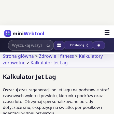
☰
mini
Webtool
Udostępnij
Strona główna
>
Zdrowie i fitness
>
Kalkulatory
zdrowotne
>
Kalkulator Jet Lag
Kalkulator Jet Lag
Oszacuj czas regeneracji po jet lagu na podstawie stref
czasowych wylotu i przylotu, kierunku podróży oraz
czasu lotu. Otrzymaj spersonalizowane porady
dotyczące snu, ekspozycji na światło, pór posiłków i
adaptacji w dniu przyjazdu.