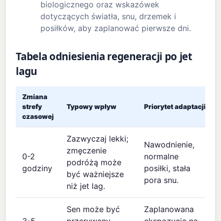
biologicznego oraz wskazówek
dotyczących światła, snu, drzemek i
posiłków, aby zaplanować pierwsze dni.
Tabela odniesienia regeneracji po jet
lagu
Zmiana
strefy
Typowy wpływ
Priorytet adaptacji
czasowej
Zazwyczaj lekki;
Nawodnienie,
zmęczenie
0-2
normalne
podróżą może
godziny
posiłki, stała
być ważniejsze
pora snu.
niż jet lag.
Sen może być
Zaplanowana