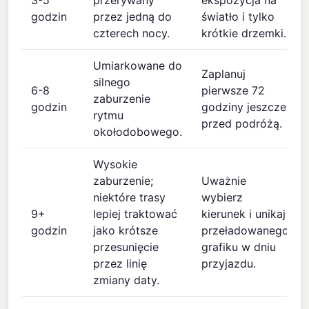
3-5
przerywany
ekspozycja na
godzin
przez jedną do
światło i tylko
czterech nocy.
krótkie drzemki.
Umiarkowane do
Zaplanuj
silnego
6-8
pierwsze 72
zaburzenie
godzin
godziny jeszcze
rytmu
przed podróżą.
okołodobowego.
Wysokie
zaburzenie;
Uważnie
niektóre trasy
wybierz
9+
lepiej traktować
kierunek i unikaj
godzin
jako krótsze
przeładowanego
przesunięcie
grafiku w dniu
przez linię
przyjazdu.
zmiany daty.