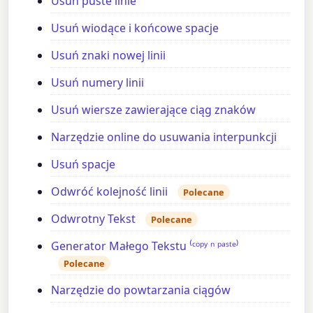
Usuń puste linie
Usuń wiodące i końcowe spacje
Usuń znaki nowej linii
Usuń numery linii
Usuń wiersze zawierające ciąg znaków
Narzędzie online do usuwania interpunkcji
Usuń spacje
Odwróć kolejność linii
Polecane
Odwrotny Tekst
Polecane
Generator Małego Tekstu ⁽ᶜᵒᵖʸ ⁿ ᵖᵃˢᵗᵉ⁾
Polecane
Narzędzie do powtarzania ciągów