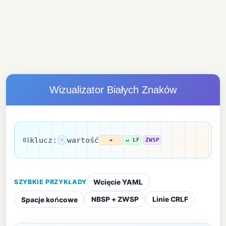
Wizualizator Białych Znaków
klucz:
wartość
01
·
⇥
↵ LF
ZWSP
SZYBKIE PRZYKŁADY
Wcięcie YAML
NBSP + ZWSP
Linie CRLF
Spacje końcowe