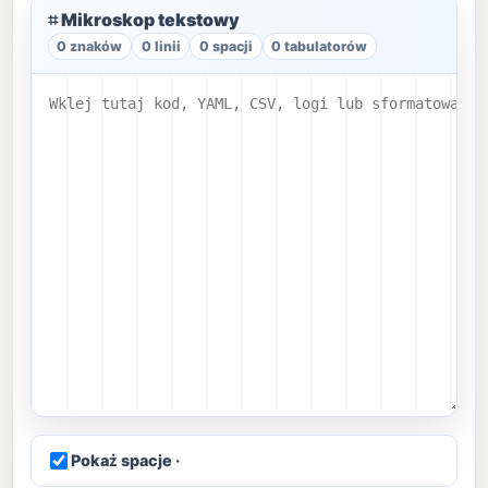
⌗ Mikroskop tekstowy
0 znaków
0 linii
0 spacji
0 tabulatorów
Pokaż spacje ·