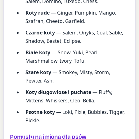
Salem, Domino, Tuxedo, Chess.
Koty rude
— Ginger, Pumpkin, Mango,
Szafran, Cheeto, Garfield.
Czarne koty
— Salem, Onyks, Coal, Sable,
Shadow, Bastet, Eclipse.
Białe koty
— Snow, Yuki, Pearl,
Marshmallow, Ivory, Tofu.
Szare koty
— Smokey, Misty, Storm,
Pewter, Ash.
Koty długowłose i puchate
— Fluffy,
Mittens, Whiskers, Cleo, Bella.
Psotne koty
— Loki, Pixie, Bubbles, Tigger,
Pickle.
Pomysły na imiona dla psów