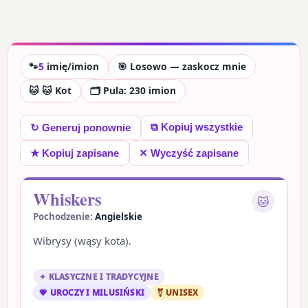
🐾
5
imię/imion
🎯 Losowo — zaskocz mnie
🐱 🐱 Kot
🗂 Pula: 230 imion
⧉ Kopiuj wszystkie
↻ Generuj ponownie
★ Kopiuj zapisane
✕ Wyczyść zapisane
Whiskers
🐱
Pochodzenie:
Angielskie
Wibrysy (wąsy kota).
✦ KLASYCZNE I TRADYCYJNE
💗 UROCZY I MILUSIŃSKI
⚧ UNISEX