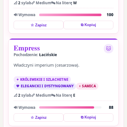
📐
2
sylab
📏 Medium
🔤 Na literę
W
🔊 Wymowa
100
⧉ Kopiuj
☆ Zapisz
Empress
🐱
Pochodzenie:
Łacińskie
Władczyni imperium (cesarzowa).
✦ KRÓLEWSKIE I SZLACHETNE
💗 ELEGANCKI I DYSTYNGOWANY
♀ SAMICA
📐
2
sylab
📏 Medium
🔤 Na literę
E
🔊 Wymowa
88
⧉ Kopiuj
☆ Zapisz