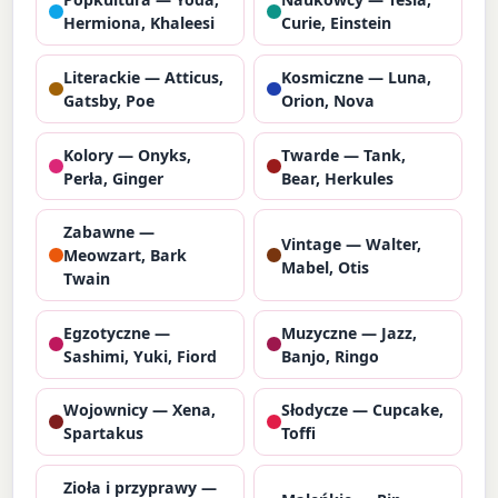
Hermiona, Khaleesi
Curie, Einstein
Literackie — Atticus,
Kosmiczne — Luna,
Gatsby, Poe
Orion, Nova
Kolory — Onyks,
Twarde — Tank,
Perła, Ginger
Bear, Herkules
Zabawne —
Vintage — Walter,
Meowzart, Bark
Mabel, Otis
Twain
Egzotyczne —
Muzyczne — Jazz,
Sashimi, Yuki, Fiord
Banjo, Ringo
Wojownicy — Xena,
Słodycze — Cupcake,
Spartakus
Toffi
Zioła i przyprawy —