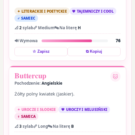
✦ LITERACKIE I POETYCKIE
💗 TAJEMNICZY I COOL
♂ SAMIEC
📐
2
sylab
📏 Medium
🔤 Na literę
H
🔊 Wymowa
76
⧉ Kopiuj
☆ Zapisz
Buttercup
🐱
Pochodzenie:
Angielskie
Żółty polny kwiatek (Jaskier).
✦ UROCZE I SŁODKIE
💗 UROCZY I MILUSIŃSKI
♀ SAMICA
📐
3
sylab
📏 Long
🔤 Na literę
B