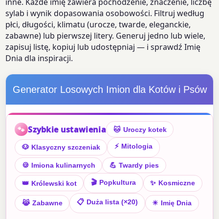
inne. Każde imię zawiera pochodzenie, znaczenie, liczbę
sylab i wynik dopasowania osobowości. Filtruj według
płci, długości, klimatu (urocze, twarde, eleganckie,
zabawne) lub pierwszej litery. Generuj jedno lub wiele,
zapisuj listę, kopiuj lub udostępniaj — i sprawdź Imię
Dnia dla inspiracji.
Generator Losowych Imion dla Kotów i Psów
Szybkie ustawienia
🐾
🐱
Uroczy kotek
⚡
Mitologia
🐶
Klasyczny szczeniak
🍪
Imiona kulinarnych
💪
Twardy pies
🎬
Popkultura
✨
Kosmiczne
👑
Królewski kot
📋
Duża lista (×20)
😹
Zabawne
☀
Imię Dnia