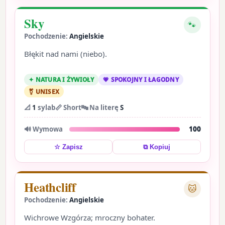
Sky
🐾
Pochodzenie:
Angielskie
Błękit nad nami (niebo).
✦ NATURA I ŻYWIOŁY
💗 SPOKOJNY I ŁAGODNY
⚧ UNISEX
📐
1
sylab
📏 Short
🔤 Na literę
S
🔊 Wymowa
100
⧉ Kopiuj
☆ Zapisz
Heathcliff
🐱
Pochodzenie:
Angielskie
Wichrowe Wzgórza; mroczny bohater.