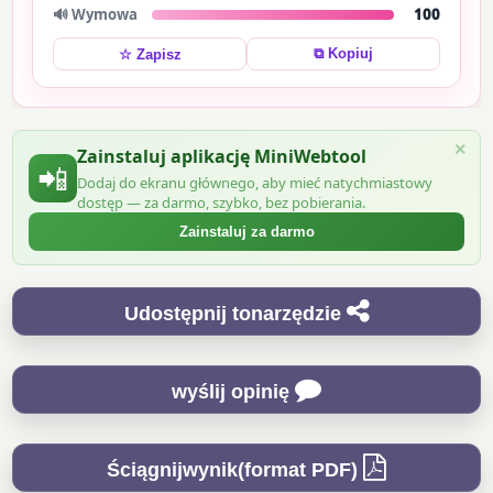
🔊 Wymowa
100
⧉ Kopiuj
☆ Zapisz
×
Zainstaluj aplikację MiniWebtool
📲
Dodaj do ekranu głównego, aby mieć natychmiastowy
dostęp — za darmo, szybko, bez pobierania.
Zainstaluj za darmo
Udostępnij tonarzędzie
wyślij opinię
Ściągnijwynik(format PDF)