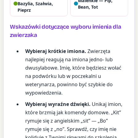
Maleńkie — Pip,
Bazylia, Szałwia,
Bean, Tot
Pieprz
Wskazówki dotyczące wyboru imienia dla
zwierzaka
Wybieraj krótkie imiona.
Zwierzęta
najlepiej reagują na imiona jedno- lub
dwusylabowe. Imię, które będziesz wołać
na podwórku lub w poczekalni u
weterynarza, powinno być szybkie do
wypowiedzenia.
Wybieraj wyraźne dźwięki.
Unikaj imion,
które brzmią jak komendy domowe. „Kit”
rymuje się z angielskim „sit” — „Bo”
rymuje się z „no”. Sprawdź, czy imię nie
koliduje z Twoimi słowami do szkolenia.