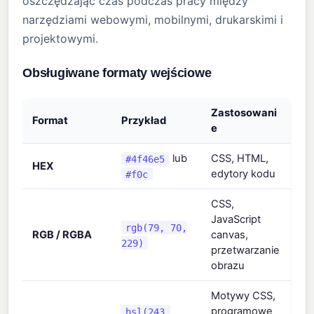
oszczędzając czas podczas pracy między
narzędziami webowymi, mobilnymi, drukarskimi i
projektowymi.
Obsługiwane formaty wejściowe
Zastosowani
Format
Przykład
e
lub
CSS, HTML,
#4f46e5
HEX
edytory kodu
#f0c
CSS,
JavaScript
rgb(79, 70,
RGB / RGBA
canvas,
229)
przetwarzanie
obrazu
Motywy CSS,
programowe
hsl(243,