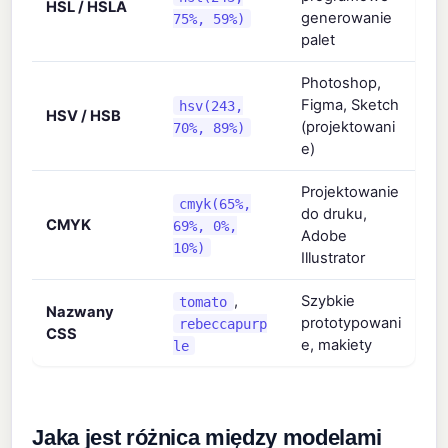
HSL / HSLA
generowanie
75%, 59%)
palet
Photoshop,
Figma, Sketch
hsv(243,
HSV / HSB
(projektowani
70%, 89%)
e)
Projektowanie
cmyk(65%,
do druku,
CMYK
69%, 0%,
Adobe
10%)
Illustrator
,
Szybkie
tomato
Nazwany
prototypowani
rebeccapurp
CSS
e, makiety
le
Jaka jest różnica między modelami