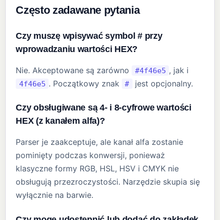
Często zadawane pytania
Czy muszę wpisywać symbol # przy
wprowadzaniu wartości HEX?
Nie. Akceptowane są zarówno
, jak i
#4f46e5
. Początkowy znak
jest opcjonalny.
4f46e5
#
Czy obsługiwane są 4- i 8-cyfrowe wartości
HEX (z kanałem alfa)?
Parser je zaakceptuje, ale kanał alfa zostanie
pominięty podczas konwersji, ponieważ
klasyczne formy RGB, HSL, HSV i CMYK nie
obsługują przezroczystości. Narzędzie skupia się
wyłącznie na barwie.
Czy mogę udostępnić lub dodać do zakładek