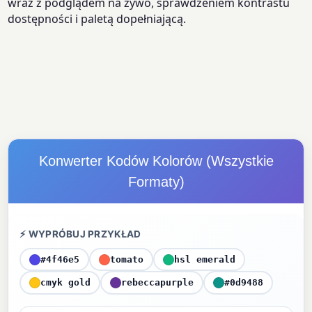
wraz z podglądem na żywo, sprawdzeniem kontrastu
dostępności i paletą dopełniającą.
Konwerter Kodów Kolorów (Wszystkie
Formaty)
⚡ WYPRÓBUJ PRZYKŁAD
#4f46e5
tomato
hsl emerald
cmyk gold
rebeccapurple
#0d9488