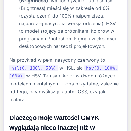
(Brightness)
: wartość (Value) lub jasność
(Brightness) mieści się w zakresie od 0%
(czysta czerń) do 100% (najpełniejsza,
najbardziej nasycona wersja odcienia). HSV
to model stojący za próbnikami kolorów w
programach Photoshop, Figma i większości
desktopowych narzędzi projektowych.
Na przykład w pełni nasycony czerwony to
w HSL, ale
hsl(0, 100%, 50%)
hsv(0, 100%,
w HSV. Ten sam kolor w dwóch różnych
100%)
modelach mentalnych — oba przydatne, zależnie
od tego, czy myślisz jak autor CSS, czy jak
malarz.
Dlaczego moje wartości CMYK
wyglądają nieco inaczej niż w