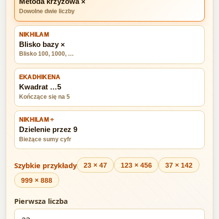
Metoda krzyżowa ×
Dowolne dwie liczby
NIKHILAM
Blisko bazy ×
Blisko 100, 1000, …
EKADHIKENA
Kwadrat …5
Kończące się na 5
NIKHILAM ÷
Dzielenie przez 9
Bieżące sumy cyfr
Szybkie przykłady
23 × 47
123 × 456
37 × 142
999 × 888
Pierwsza liczba