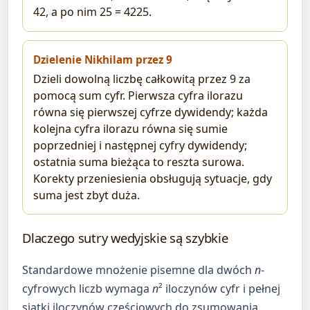
42, a po nim 25 = 4225.
Dzielenie Nikhilam przez 9
Dzieli dowolną liczbę całkowitą przez 9 za
pomocą sum cyfr. Pierwsza cyfra ilorazu
równa się pierwszej cyfrze dywidendy; każda
kolejna cyfra ilorazu równa się sumie
poprzedniej i następnej cyfry dywidendy;
ostatnia suma bieżąca to reszta surowa.
Korekty przeniesienia obsługują sytuacje, gdy
suma jest zbyt duża.
Dlaczego sutry wedyjskie są szybkie
Standardowe mnożenie pisemne dla dwóch
n
-
cyfrowych liczb wymaga
n
² iloczynów cyfr i pełnej
siatki iloczynów częściowych do zsumowania.