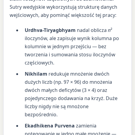
Sutry wedyjskie wykorzystują strukturę danych
wejściowych, aby pominąć większość tej pracy:
Urdhva-Tiryagbhyam
nadal oblicza
n
²
iloczynów, ale zapisuje wynik kolumna po
kolumnie w jednym przejściu — bez
tworzenia i sumowania stosu iloczynów
częściowych.
Nikhilam
redukuje mnożenie dwóch
dużych liczb (np. 97 × 96) do mnożenia
dwóch małych deficytów (3 × 4) oraz
pojedynczego dodawania na krzyż. Duże
liczby nigdy nie są mnożone
bezpośrednio.
Ekadhikena Purvena
zamienia
potęgowanie w jedno małe mnożenie —