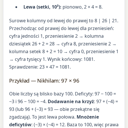
Lewa (setki, 10²):
pionowo, 2 × 4 = 8.
Surowe kolumny od lewej do prawej to 8 | 26 | 21.
Przechodząc od prawej do lewej dla przeniesień:
cyfra jedności 1, przeniesienie 2 → kolumna
dziesiątek 26 + 2 = 28 → cyfra 8, przeniesienie 2 →
kolumna setek 8 + 2 = 10 → cyfra 0, przeniesienie 1
→ cyfra tysięcy 1. Wynik końcowy: 1081.
Sprawdzenie: 23 × 47 = 1081.
Przykład — Nikhilam: 97 × 96
Obie liczby są blisko bazy 100. Deficyty: 97 − 100 =
−3 i 96 − 100 = −4.
Dodawanie na krzyż
: 97 + (−4) =
93 (lub 96 + (−3) = 93 — obie przekątne się
zgadzają). To jest lewa połowa.
Mnożenie
deficytów
: (−3) × (−4) = 12. Baza to 100, więc prawa