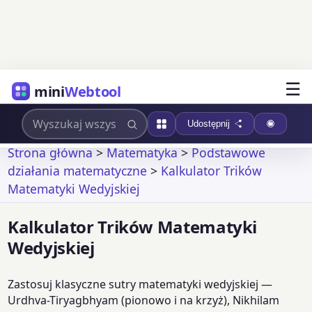
☰
mini
Webtool
Udostępnij
Strona główna
>
Matematyka
>
Podstawowe
działania matematyczne
>
Kalkulator Trików
Matematyki Wedyjskiej
Kalkulator Trików Matematyki
Wedyjskiej
Zastosuj klasyczne sutry matematyki wedyjskiej —
Urdhva-Tiryagbhyam (pionowo i na krzyż), Nikhilam