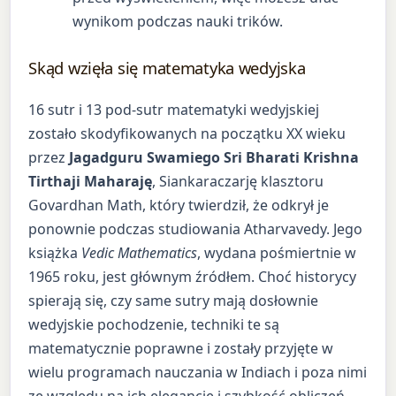
wynikom podczas nauki trików.
Skąd wzięła się matematyka wedyjska
16 sutr i 13 pod-sutr matematyki wedyjskiej
zostało skodyfikowanych na początku XX wieku
przez
Jagadguru Swamiego Sri Bharati Krishna
Tirthaji Maharaję
, Siankaraczarję klasztoru
Govardhan Math, który twierdził, że odkrył je
ponownie podczas studiowania Atharvavedy. Jego
książka
Vedic Mathematics
, wydana pośmiertnie w
1965 roku, jest głównym źródłem. Choć historycy
spierają się, czy same sutry mają dosłownie
wedyjskie pochodzenie, techniki te są
matematycznie poprawne i zostały przyjęte w
wielu programach nauczania w Indiach i poza nimi
ze względu na ich elegancję i szybkość obliczeń