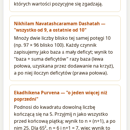
których wartości pozycyjne się zgadzają.
Nikhilam Navatashcaramam Dashatah —
"wszystko od 9, a ostatnie od 10"
Mnoży dwie liczby blisko tej samej potęgi 10
(np. 97 × 96 blisko 100). Każdy czynnik
zapisujemy jako baza ± mały deficyt; wynik to
"baza + suma deficytów" razy baza (lewa
połowa, uzyskana przez dodawanie na krzyż),
a po niej iloczyn deficytów (prawa połowa).
Ekadhikena Purvena — "o jeden więcej niż
poprzedni"
Podnosi do kwadratu dowolną liczbę
kończącą się na 5. Przyjmij n jako wszystko
przed końcową piątką; wynik to n × (n+1), a po
nim 25. Dla 65², n = 6 i n+1 = 7, więc wynik to