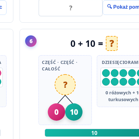
c
🔍 Pokaż po
6
0 + 10 =
?
A
CZĘŚĆ · CZĘŚĆ ·
DZIESIĘCIORA
CAŁOŚĆ
?
0 różowych + 1
turkusowych
0
10
10