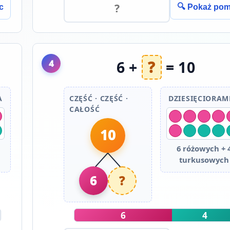
c
🔍 Pokaż po
4
6 +
?
= 10
A
CZĘŚĆ · CZĘŚĆ ·
DZIESIĘCIORA
CAŁOŚĆ
10
6 różowych + 
turkusowych
6
?
6
4