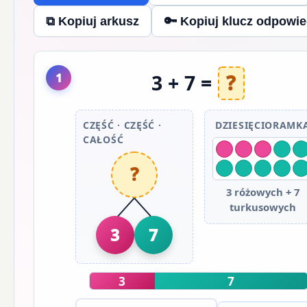
⧉ Kopiuj arkusz
🔑 Kopiuj klucz odpowie
1
3 + 7 =
?
CZĘŚĆ · CZĘŚĆ ·
DZIESIĘCIORAMK
CAŁOŚĆ
?
3 różowych + 7
turkusowych
3
7
3
7