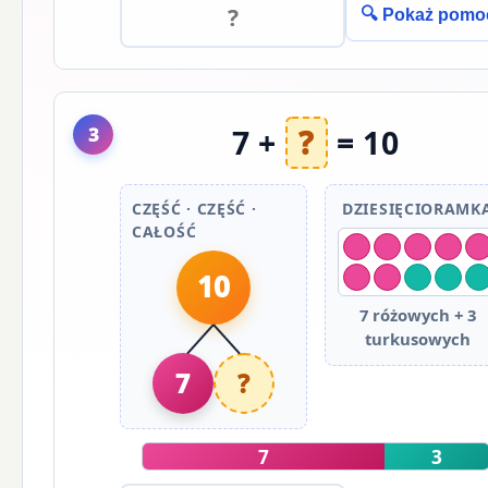
🔍 Pokaż pomo
3
7 +
?
= 10
CZĘŚĆ · CZĘŚĆ ·
DZIESIĘCIORAMK
CAŁOŚĆ
10
7 różowych + 3
turkusowych
7
?
7
3