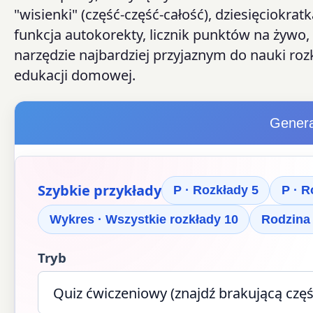
"wisienki" (część-część-całość), dziesięci
funkcja autokorekty, licznik punktów na żywo,
narzędzie najbardziej przyjaznym do nauki rozk
edukacji domowej.
Genera
Szybkie przykłady
P · Rozkłady 5
P · R
Wykres · Wszystkie rozkłady 10
Rodzina 
Tryb