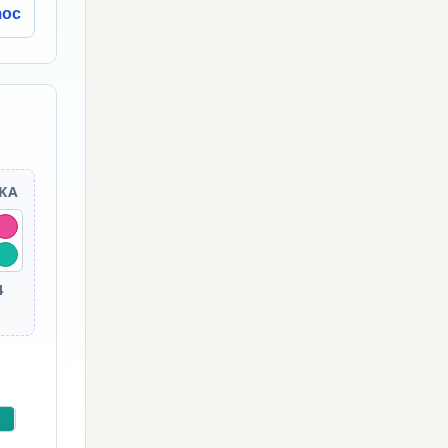
moc
MKA
4