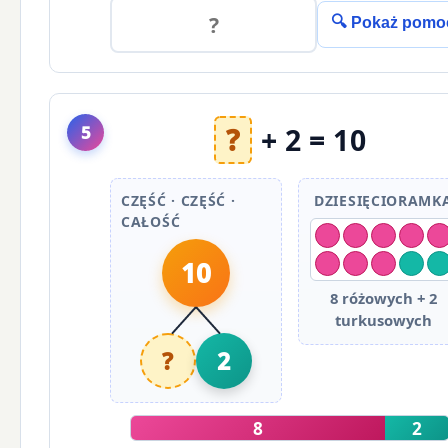
🔍 Pokaż pomo
5
?
+ 2 = 10
CZĘŚĆ · CZĘŚĆ ·
DZIESIĘCIORAMK
CAŁOŚĆ
10
8 różowych + 2
turkusowych
?
2
8
2