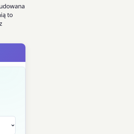
Wbudowana
ią to
z