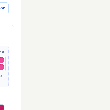
moc
MKA
0