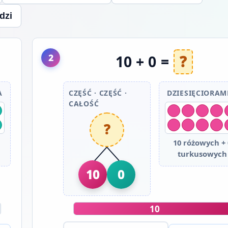
dzi
2
10 + 0 =
?
A
CZĘŚĆ · CZĘŚĆ ·
DZIESIĘCIORA
CAŁOŚĆ
?
10 różowych + 
turkusowych
10
0
10