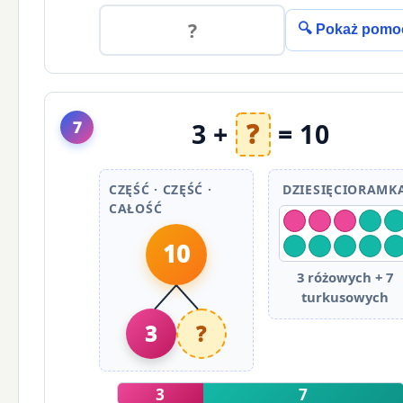
🔍 Pokaż pomo
7
3 +
?
= 10
CZĘŚĆ · CZĘŚĆ ·
DZIESIĘCIORAMK
CAŁOŚĆ
10
3 różowych + 7
turkusowych
3
?
3
7