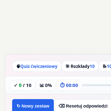
🧠
Quiz ćwiczeniowy
🎯 Rozkłady
10
📝
1
✓
0
/
10
📊
0%
⏱
00:00
↻ Nowy zestaw
⌫ Resetuj odpowiedzi