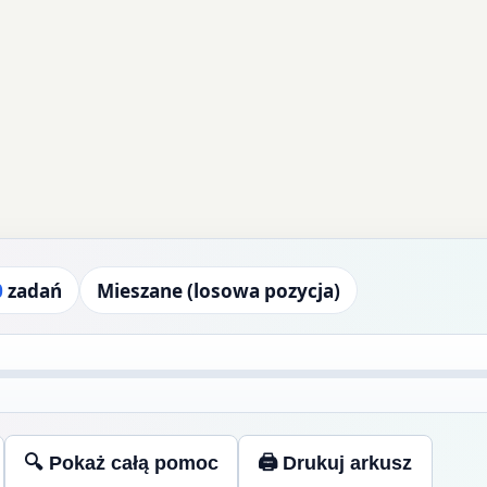
0
zadań
Mieszane (losowa pozycja)
🔍 Pokaż całą pomoc
🖨 Drukuj arkusz