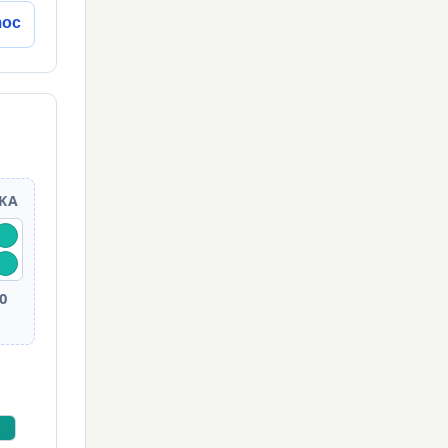
moc
MKA
0