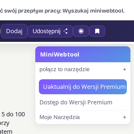
ć swój przepływ pracy: Wyszukaj miniwebtool.
Dodaj
Udostępnij
MiniWebtool
połącz to narzędzie
Uaktualnij do Wersji Premium
Dostęp do Wersji Premium
 5 do 100
Moje Narzędzia
orzy
matem