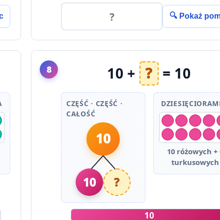
c
🔍 Pokaż po
8
10 +
?
= 10
A
CZĘŚĆ · CZĘŚĆ ·
DZIESIĘCIORA
CAŁOŚĆ
10
10 różowych + 
turkusowych
10
?
10