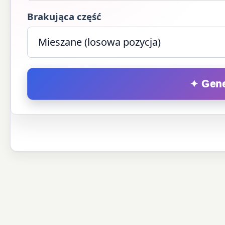
Brakująca część
✦ Gene