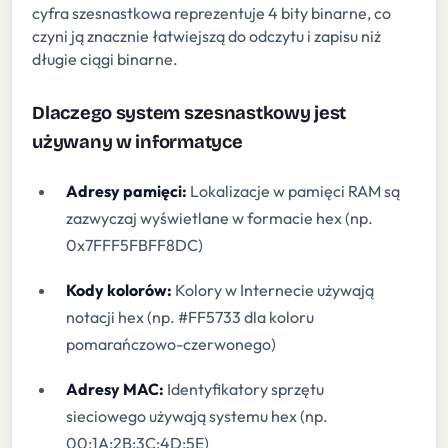
cyfra szesnastkowa reprezentuje 4 bity binarne, co
czyni ją znacznie łatwiejszą do odczytu i zapisu niż
długie ciągi binarne.
Dlaczego system szesnastkowy jest
używany w informatyce
Adresy pamięci:
Lokalizacje w pamięci RAM są
zazwyczaj wyświetlane w formacie hex (np.
0x7FFF5FBFF8DC)
Kody kolorów:
Kolory w Internecie używają
notacji hex (np. #FF5733 dla koloru
pomarańczowo-czerwonego)
Adresy MAC:
Identyfikatory sprzętu
sieciowego używają systemu hex (np.
00:1A:2B:3C:4D:5E)