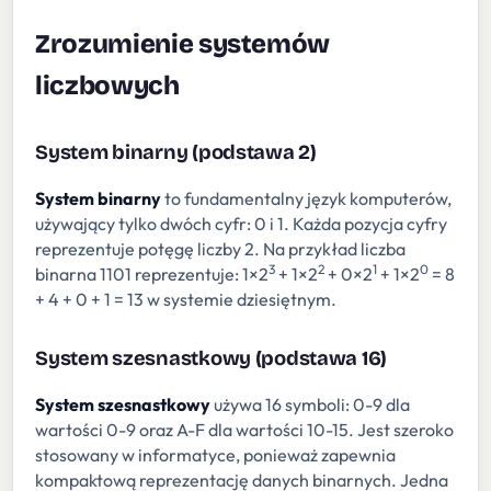
Zrozumienie systemów
liczbowych
System binarny (podstawa 2)
System binarny
to fundamentalny język komputerów,
używający tylko dwóch cyfr: 0 i 1. Każda pozycja cyfry
reprezentuje potęgę liczby 2. Na przykład liczba
3
2
1
0
binarna 1101 reprezentuje: 1×2
+ 1×2
+ 0×2
+ 1×2
= 8
+ 4 + 0 + 1 = 13 w systemie dziesiętnym.
System szesnastkowy (podstawa 16)
System szesnastkowy
używa 16 symboli: 0-9 dla
wartości 0-9 oraz A-F dla wartości 10-15. Jest szeroko
stosowany w informatyce, ponieważ zapewnia
kompaktową reprezentację danych binarnych. Jedna