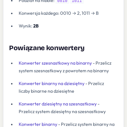
Podział na nibble:
0010
1011
Konwersja każdego: 0010 → 2, 1011 → B
Wynik:
2B
Powiązane konwertery
Konwerter szesnastkowy na binarny
- Przelicz
system szesnastkowy z powrotem na binarny
Konwerter binarny na dziesiętny
- Przelicz
liczby binarne na dziesiętne
Konwerter dziesiętny na szesnastkowy
-
Przelicz system dziesiętny na szesnastkowy
Konwerter binarny
- Przelicz system binarny na