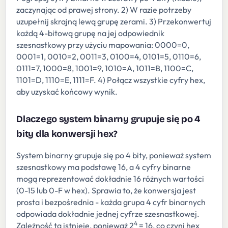
zaczynając od prawej strony. 2) W razie potrzeby
uzupełnij skrajną lewą grupę zerami. 3) Przekonwertuj
każdą 4-bitową grupę na jej odpowiednik
szesnastkowy przy użyciu mapowania: 0000=0,
0001=1, 0010=2, 0011=3, 0100=4, 0101=5, 0110=6,
0111=7, 1000=8, 1001=9, 1010=A, 1011=B, 1100=C,
1101=D, 1110=E, 1111=F. 4) Połącz wszystkie cyfry hex,
aby uzyskać końcowy wynik.
Dlaczego system binarny grupuje się po 4
bity dla konwersji hex?
System binarny grupuje się po 4 bity, ponieważ system
szesnastkowy ma podstawę 16, a 4 cyfry binarne
mogą reprezentować dokładnie 16 różnych wartości
(0-15 lub 0-F w hex). Sprawia to, że konwersja jest
prosta i bezpośrednia - każda grupa 4 cyfr binarnych
odpowiada dokładnie jednej cyfrze szesnastkowej.
4
Zależność ta istnieje, ponieważ 2
= 16, co czyni hex