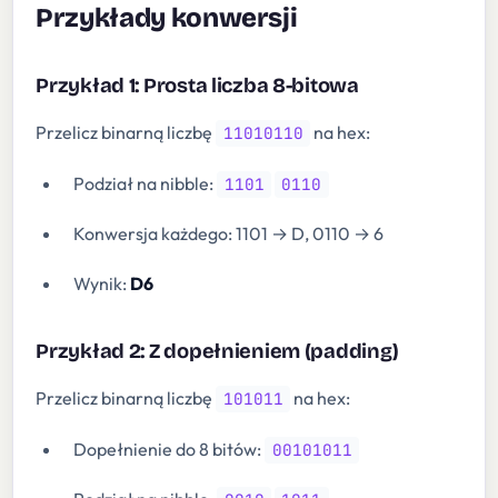
Przykłady konwersji
Przykład 1: Prosta liczba 8-bitowa
Przelicz binarną liczbę
na hex:
11010110
Podział na nibble:
1101
0110
Konwersja każdego: 1101 → D, 0110 → 6
Wynik:
D6
Przykład 2: Z dopełnieniem (padding)
Przelicz binarną liczbę
na hex:
101011
Dopełnienie do 8 bitów:
00101011