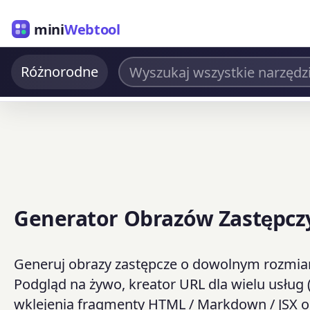
mini
Webtool
Różnorodne
Generator Obrazów Zastępcz
Generuj obrazy zastępcze o dowolnym rozmiar
Podgląd na żywo, kreator URL dla wielu usłu
wklejenia fragmenty HTML / Markdown / JSX o