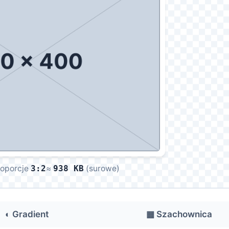
roporcje
≈
(surowe)
3:2
938 KB
◐ Gradient
▦ Szachownica