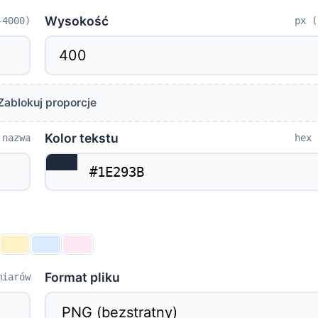
Wysokość
-4000)
px (
Zablokuj proporcje
Kolor tekstu
 nazwa
hex 
Format pliku
miarów