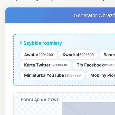
Generator Obraz
⚡ Szybkie rozmiary
Awatar
Kwadrat
Bane
200×200
600×600
Karta Twitter
Tło Facebook
1200×630
851×3
Miniaturka YouTube
Mobilny Pio
1280×720
PODGLĄD NA ŻYWO