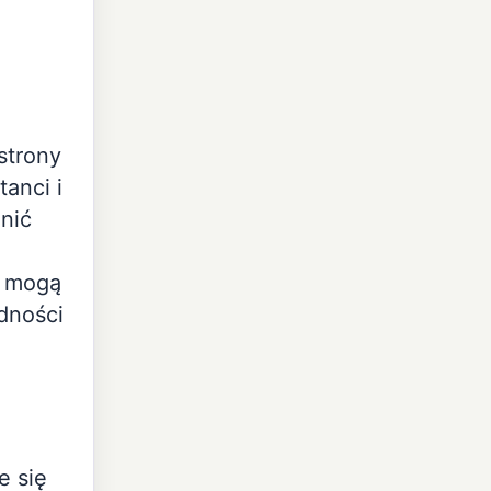
strony
anci i
nić
n mogą
dności
e się