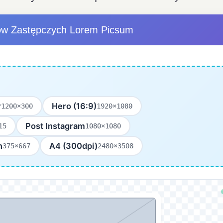
ów Zastępczych Lorem Picsum
r
Hero (16:9)
1200×300
1920×1080
Post Instagram
15
1080×1080
n
A4 (300dpi)
375×667
2480×3508