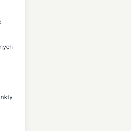
e
znych
unkty