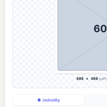
px
P
600 × 400
● Jednolity