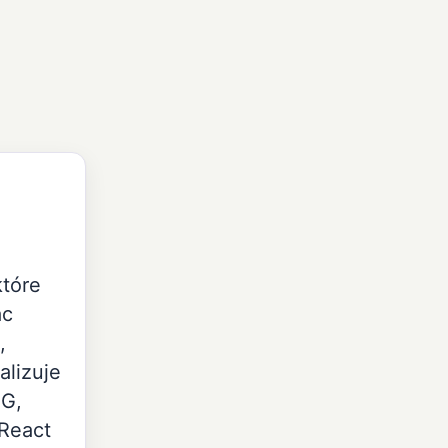
tóre
ac
,
alizuje
PG,
React