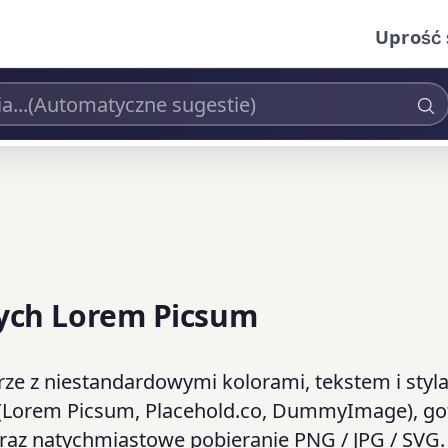
Uprość 
ych Lorem Picsum
ze z niestandardowymi kolorami, tekstem i styl
g (Lorem Picsum, Placehold.co, DummyImage), g
raz natychmiastowe pobieranie PNG / JPG / SVG.