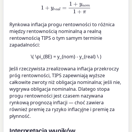
1
+
y
r
e
a
l
=
1
+
y
n
o
m
1
+
π
Rynkowa inflacja progu rentowności to różnica
między rentownością nominalną a realną
rentownością TIPS o tym samym terminie
zapadalności:
\( \pi_{BE} = y_{nom} - y_{real} \ )
Jeśli rzeczywista zrealizowana inflacja przekroczy
próg rentowności, TIPS zapewniają wyższe
całkowite zwroty niż obligacja nominalna; jeśli nie,
wygrywa obligacja nominalna. Dlatego stopa
progu rentowności jest czasem nazywana
rynkową prognozą inflacji — choć zawiera
również premię za ryzyko inflacyjne i premię za
płynność.
Interpretacja wyników