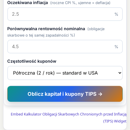
Oczekiwana inflacja
(roczne CPI %, ujemne = deflacja)
%
Porównywalna rentowność nominalna
(obligacje
skarbowe o tej samej zapadalności %)
%
Częstotliwość kuponów
Oblicz kapitał i kupony TIPS →
Embed Kalkulator Obligacji Skarbowych Chronionych przed Inflacją
(TIPS) Widget