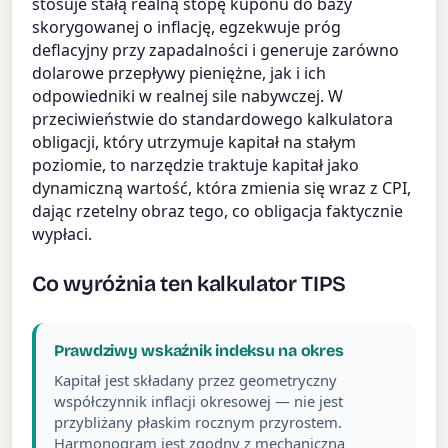
stosuje stałą realną stopę kuponu do bazy
skorygowanej o inflację, egzekwuje próg
deflacyjny przy zapadalności i generuje zarówno
dolarowe przepływy pieniężne, jak i ich
odpowiedniki w realnej sile nabywczej. W
przeciwieństwie do standardowego kalkulatora
obligacji, który utrzymuje kapitał na stałym
poziomie, to narzędzie traktuje kapitał jako
dynamiczną wartość, która zmienia się wraz z CPI,
dając rzetelny obraz tego, co obligacja faktycznie
wypłaci.
Co wyróżnia ten kalkulator TIPS
Prawdziwy wskaźnik indeksu na okres
Kapitał jest składany przez geometryczny
współczynnik inflacji okresowej — nie jest
przybliżany płaskim rocznym przyrostem.
Harmonogram jest zgodny z mechaniczną