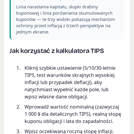
Linia narastania kapitału, słupki drabiny
kuponowej i linia porównania skumulowanych
kuponów — te trzy widoki pokazują mechanizm
ochrony przed inflacją z trzech perspektyw na
jednym ekranie.
Jak korzystać z kalkulatora TIPS
Kliknij szybkie ustawienie (5/10/30-letnie
TIPS, test warunków skrajnych wysokiej
inflacji lub przypadek deflacji), aby
natychmiast wypełnić każde pole, lub
wpisz własne dane obligacji.
Wprowadź wartość nominalną (zazwyczaj
1 000 $ dla detalicznych TIPS), realną stopę
kuponu obligacji i lata do zapadalności.
Wpisz oczekiwaną roczną stopę inflacji.