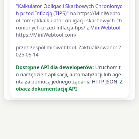
"Kalkulator Obligacji Skarbowych Chronionyc
h przed Inflacją (TIPS)"
na https://MiniWebto
ol.com/pl/kalkulator-obligacji-skarbowych-ch
ronionych-przed-inflacja-tips/ z
MiniWebtool
,
https://MiniWebtool.com/
przez zespół miniwebtool. Zaktualizowano: 2
026-05-14
Dostępne API dla deweloperów:
Uruchom t
o narzędzie z aplikacji, automatyzacji lub age
nta za pomocą jednego żądania HTTP JSON.
Z
obacz dokumentację API