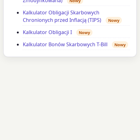
Zmodyfikowana)
Nowy
Kalkulator Obligacji Skarbowych
Chronionych przed Inflacją (TIPS)
Nowy
Kalkulator Obligacji I
Nowy
Kalkulator Bonów Skarbowych T-Bill
Nowy