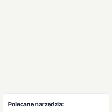
Polecane narzędzia: