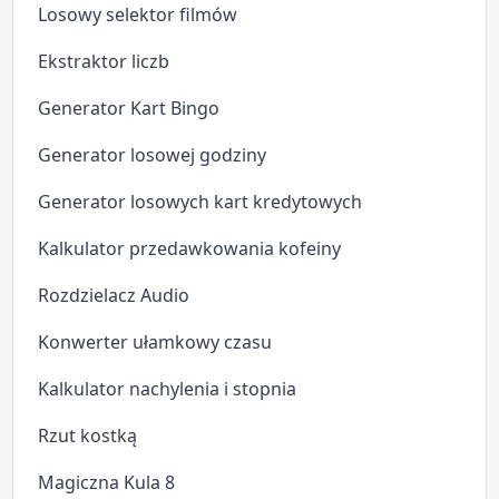
Losowy selektor filmów
Ekstraktor liczb
Generator Kart Bingo
Generator losowej godziny
Generator losowych kart kredytowych
Kalkulator przedawkowania kofeiny
Rozdzielacz Audio
Konwerter ułamkowy czasu
Kalkulator nachylenia i stopnia
Rzut kostką
Magiczna Kula 8