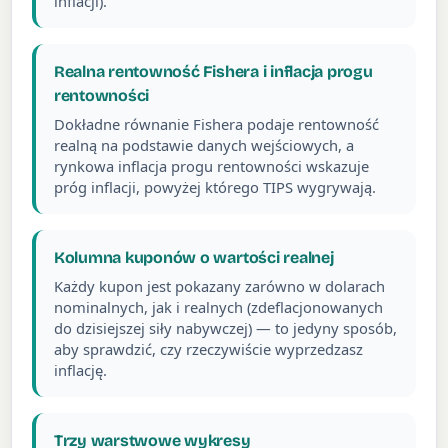
inflacji).
Realna rentowność Fishera i inflacja progu
rentowności
Dokładne równanie Fishera podaje rentowność
realną na podstawie danych wejściowych, a
rynkowa inflacja progu rentowności wskazuje
próg inflacji, powyżej którego TIPS wygrywają.
Kolumna kuponów o wartości realnej
Każdy kupon jest pokazany zarówno w dolarach
nominalnych, jak i realnych (zdeflacjonowanych
do dzisiejszej siły nabywczej) — to jedyny sposób,
aby sprawdzić, czy rzeczywiście wyprzedzasz
inflację.
Trzy warstwowe wykresy