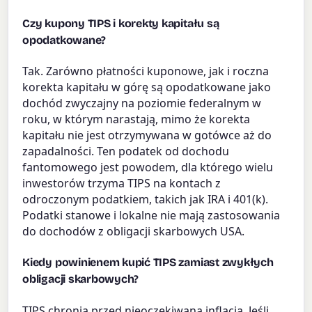
Czy kupony TIPS i korekty kapitału są
opodatkowane?
Tak. Zarówno płatności kuponowe, jak i roczna
korekta kapitału w górę są opodatkowane jako
dochód zwyczajny na poziomie federalnym w
roku, w którym narastają, mimo że korekta
kapitału nie jest otrzymywana w gotówce aż do
zapadalności. Ten podatek od dochodu
fantomowego jest powodem, dla którego wielu
inwestorów trzyma TIPS na kontach z
odroczonym podatkiem, takich jak IRA i 401(k).
Podatki stanowe i lokalne nie mają zastosowania
do dochodów z obligacji skarbowych USA.
Kiedy powinienem kupić TIPS zamiast zwykłych
obligacji skarbowych?
TIPS chronią przed nieoczekiwaną inflacją. Jeśli