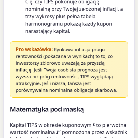
Cię, czy TIPS pokonuje obligację
nominalną przy Twojej założonej inflacji, a
trzy wykresy plus pełna tabela
harmonogramu pokażą każdy kupon i
narastający kapitał.
Pro wskazówka:
Rynkowa inflacja progu
rentowności (pokazana w wynikach) to to, co
inwestorzy zbiorowo uważają za przyszłą
inflację. Jeśli Twoja osobista prognoza jest
wyższa niż próg rentowności, TIPS wyglądają
atrakcyjnie. Jeśli niższa, tańsza jest
porównywalna nominalna obligacja skarbowa.
Matematyka pod maską
t
Kapitał TIPS w okresie kuponowym
to pierwotna
F
wartość nominalna
pomnożona przez wskaźnik
π