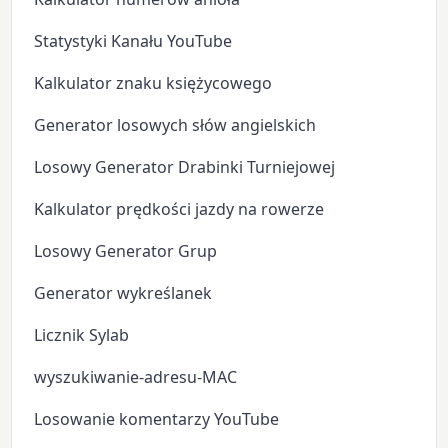
Statystyki Kanału YouTube
Kalkulator znaku księżycowego
Generator losowych słów angielskich
Losowy Generator Drabinki Turniejowej
Kalkulator prędkości jazdy na rowerze
Losowy Generator Grup
Generator wykreślanek
Licznik Sylab
wyszukiwanie-adresu-MAC
Losowanie komentarzy YouTube