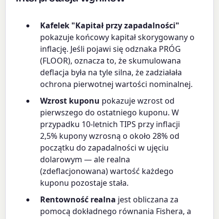
Kafelek "Kapitał przy zapadalności"
pokazuje końcowy kapitał skorygowany o
inflację. Jeśli pojawi się odznaka PRÓG
(FLOOR), oznacza to, że skumulowana
deflacja była na tyle silna, że zadziałała
ochrona pierwotnej wartości nominalnej.
Wzrost kuponu
pokazuje wzrost od
pierwszego do ostatniego kuponu. W
przypadku 10-letnich TIPS przy inflacji
2,5% kupony wzrosną o około 28% od
początku do zapadalności w ujęciu
dolarowym — ale realna
(zdeflacjonowana) wartość każdego
kuponu pozostaje stała.
Rentowność realna
jest obliczana za
pomocą dokładnego równania Fishera, a