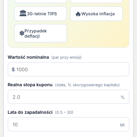
🏛
🔥
30-letnie TIPS
Wysoka inflacja
Przypadek
❄
deflacji
Wartość nominalna
(par przy emisji)
$
Realna stopa kuponu
(stała, % skorygowanego kapitału)
%
Lata do zapadalności
(0.5 – 30)
lat