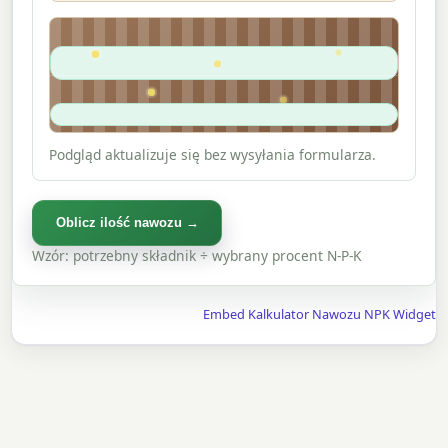
Podgląd aktualizuje się bez wysyłania formularza.
Oblicz ilość nawozu →
Wzór: potrzebny składnik ÷ wybrany procent N-P-K
Embed Kalkulator Nawozu NPK Widget