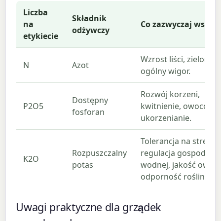
Liczba
Składnik
na
Co zazwyczaj wspo
odżywczy
etykiecie
Wzrost liści, zielony k
N
Azot
ogólny wigor.
Rozwój korzeni,
Dostępny
P2O5
kwitnienie, owocowan
fosforan
ukorzenianie.
Tolerancja na stres,
Rozpuszczalny
regulacja gospodarki
K2O
potas
wodnej, jakość owoc
odporność roślin.
Uwagi praktyczne dla grządek