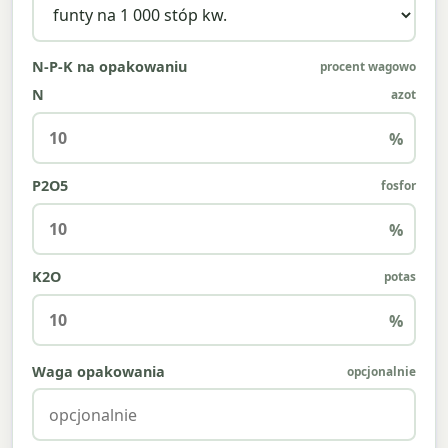
N-P-K na opakowaniu
procent wagowo
N
azot
%
P2O5
fosfor
%
K2O
potas
%
Waga opakowania
opcjonalnie