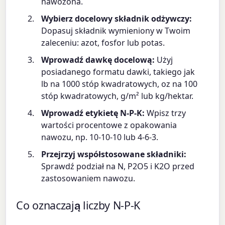
nawożona.
Wybierz docelowy składnik odżywczy:
Dopasuj składnik wymieniony w Twoim
zaleceniu: azot, fosfor lub potas.
Wprowadź dawkę docelową:
Użyj
posiadanego formatu dawki, takiego jak
lb na 1000 stóp kwadratowych, oz na 100
stóp kwadratowych, g/m² lub kg/hektar.
Wprowadź etykietę N-P-K:
Wpisz trzy
wartości procentowe z opakowania
nawozu, np. 10-10-10 lub 4-6-3.
Przejrzyj współstosowane składniki:
Sprawdź podział na N, P2O5 i K2O przed
zastosowaniem nawozu.
Co oznaczają liczby N-P-K