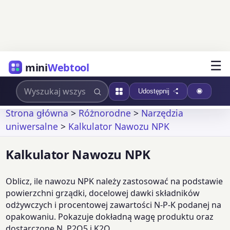
☰
mini
Webtool
Udostępnij
Strona główna
>
Różnorodne
>
Narzędzia
uniwersalne
>
Kalkulator Nawozu NPK
Kalkulator Nawozu NPK
Oblicz, ile nawozu NPK należy zastosować na podstawie
powierzchni grządki, docelowej dawki składników
odżywczych i procentowej zawartości N-P-K podanej na
opakowaniu. Pokazuje dokładną wagę produktu oraz
dostarczone N, P2O5 i K2O.