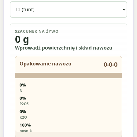
SZACUNEK NA ŻYWO
0 g
Wprowadź powierzchnię i skład nawozu
Opakowanie nawozu
0-0-0
0%
N
0%
P2O5
0%
K2O
100%
nośnik