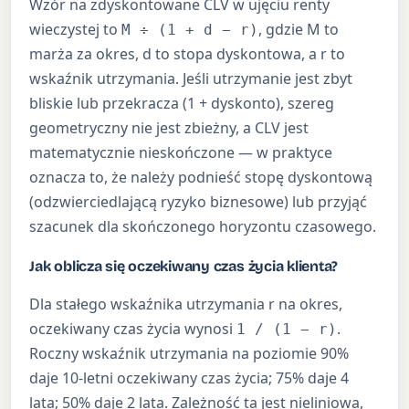
Wzór na zdyskontowane CLV w ujęciu renty
wieczystej to
, gdzie M to
M ÷ (1 + d − r)
marża za okres, d to stopa dyskontowa, a r to
wskaźnik utrzymania. Jeśli utrzymanie jest zbyt
bliskie lub przekracza (1 + dyskonto), szereg
geometryczny nie jest zbieżny, a CLV jest
matematycznie nieskończone — w praktyce
oznacza to, że należy podnieść stopę dyskontową
(odzwierciedlającą ryzyko biznesowe) lub przyjąć
szacunek dla skończonego horyzontu czasowego.
Jak oblicza się oczekiwany czas życia klienta?
Dla stałego wskaźnika utrzymania r na okres,
oczekiwany czas życia wynosi
.
1 / (1 − r)
Roczny wskaźnik utrzymania na poziomie 90%
daje 10-letni oczekiwany czas życia; 75% daje 4
lata; 50% daje 2 lata. Zależność ta jest nieliniowa,