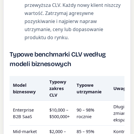
przewyższa CLV. Każdy nowy klient niszczy
wartość. Zatrzymaj agresywne
pozyskiwanie i najpierw napraw
utrzymanie, ceny lub dopasowanie
produktu do rynku.
Typowe benchmarki CLV według
modeli biznesowych
Typowy
Model
Typowe
zakres
Uwagi
biznesowy
utrzymanie
CLV
Długie ko
Enterprise
$10,000 –
90 – 98%
zmiany do
B2B SaaS
$500,000+
rocznie
ekspansji.
Mid-market
$2,000 –
85 – 95%
Kontrakty