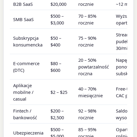
B2B SaaS
$20,000
rocznie
~12 miesi
$500 –
70 – 85%
Wyższy mi
SMB SaaS
$3,000
rocznie
oparty na
Streaming,
Subskrypcja
$50 –
75 – 90%
pudełkowy
konsumencka
$400
rocznie
30/mies.
20 – 50%
Napędzan
E-commerce
$80 –
powtarzalność
ponownyc
(DTC)
$600
roczna
subskrypc
Aplikacje
40 – 70%
Free-to-p
mobilne /
$2 – $25
miesięcznie
CAC przy d
casual
Fintech /
$200 –
92 – 98%
Saldo dep
bankowość
$2,500
rocznie
wysoki cza
$500 –
85 – 95%
Oparte na
Ubezpieczenia
$5,000
rocznie
rośnie wr