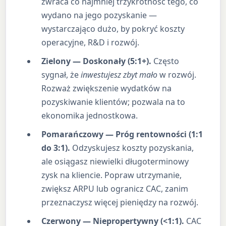
zwraca co najmniej trzykrotność tego, co
wydano na jego pozyskanie —
wystarczająco dużo, by pokryć koszty
operacyjne, R&D i rozwój.
Zielony — Doskonały (5:1+).
Często
sygnał, że
inwestujesz zbyt mało
w rozwój.
Rozważ zwiększenie wydatków na
pozyskiwanie klientów; pozwala na to
ekonomika jednostkowa.
Pomarańczowy — Próg rentowności (1:1
do 3:1).
Odzyskujesz koszty pozyskania,
ale osiągasz niewielki długoterminowy
zysk na kliencie. Popraw utrzymanie,
zwiększ ARPU lub ogranicz CAC, zanim
przeznaczysz więcej pieniędzy na rozwój.
Czerwony — Niepropertywny (<1:1).
CAC