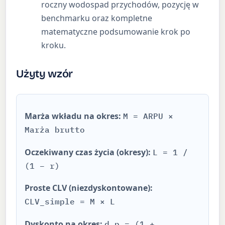
roczny wodospad przychodów, pozycję w
benchmarku oraz kompletne
matematyczne podsumowanie krok po
kroku.
Użyty wzór
Marża wkładu na okres:
M = ARPU ×
Marża brutto
Oczekiwany czas życia (okresy):
L = 1 /
(1 − r)
Proste CLV (niezdyskontowane):
CLV_simple = M × L
Dyskonto na okres:
d_p = (1 +