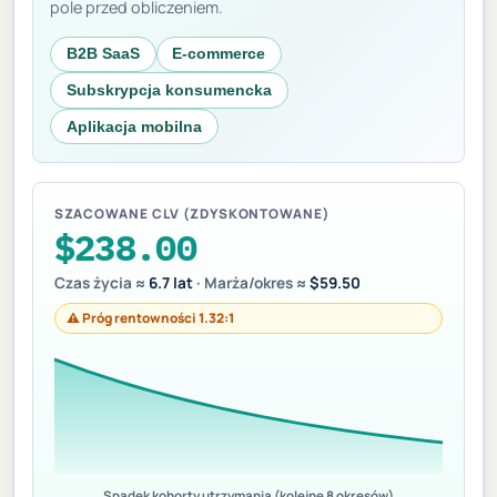
pole przed obliczeniem.
B2B SaaS
E-commerce
Subskrypcja konsumencka
Aplikacja mobilna
SZACOWANE CLV (ZDYSKONTOWANE)
$238.00
Czas życia ≈
6.7 lat
· Marża/okres ≈
$59.50
⚠ Próg rentowności 1.32:1
Spadek kohorty utrzymania (kolejne 8 okresów)