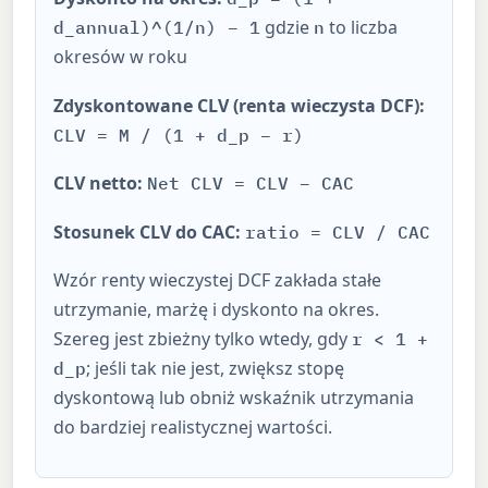
gdzie
to liczba
d_annual)^(1/n) − 1
n
okresów w roku
Zdyskontowane CLV (renta wieczysta DCF):
CLV = M / (1 + d_p − r)
CLV netto:
Net CLV = CLV − CAC
Stosunek CLV do CAC:
ratio = CLV / CAC
Wzór renty wieczystej DCF zakłada stałe
utrzymanie, marżę i dyskonto na okres.
Szereg jest zbieżny tylko wtedy, gdy
r < 1 +
; jeśli tak nie jest, zwiększ stopę
d_p
dyskontową lub obniż wskaźnik utrzymania
do bardziej realistycznej wartości.