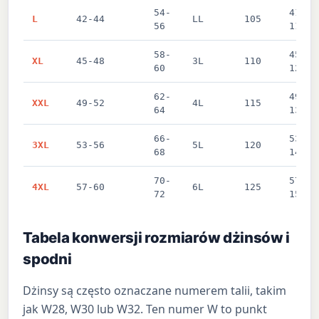
54-
41-44
L
42-44
LL
105
56
112 c
58-
45-48
XL
45-48
3L
110
60
122 c
62-
49-52
XXL
49-52
4L
115
64
132 c
66-
53-56
3XL
53-56
5L
120
68
142 c
70-
57-60
4XL
57-60
6L
125
72
152 c
Tabela konwersji rozmiarów dżinsów i
spodni
Dżinsy są często oznaczane numerem talii, takim
jak W28, W30 lub W32. Ten numer W to punkt