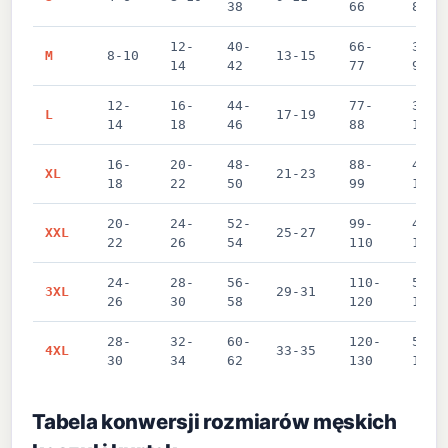
38
66
86-9
12-
40-
66-
36-3
M
8-10
13-15
14
42
77
97 c
12-
16-
44-
77-
39-4
L
17-19
14
18
46
88
104 
16-
20-
48-
88-
42-4
XL
21-23
18
22
50
99
114 
20-
24-
52-
99-
46-4
XXL
25-27
22
26
54
110
124 
24-
28-
56-
110-
50-5
3XL
29-31
26
30
58
120
135 
28-
32-
60-
120-
54-5
4XL
33-35
30
34
62
130
147 
Tabela konwersji rozmiarów męskich