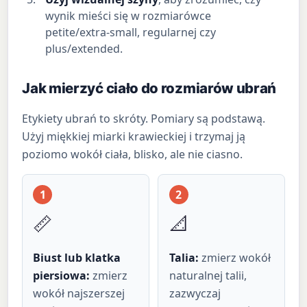
wynik mieści się w rozmiarówce
petite/extra-small, regularnej czy
plus/extended.
Jak mierzyć ciało do rozmiarów ubrań
Etykiety ubrań to skróty. Pomiary są podstawą.
Użyj miękkiej miarki krawieckiej i trzymaj ją
poziomo wokół ciała, blisko, ale nie ciasno.
1
2
📏
📐
Biust lub klatka
Talia:
zmierz wokół
piersiowa:
zmierz
naturalnej talii,
wokół najszerszej
zazwyczaj