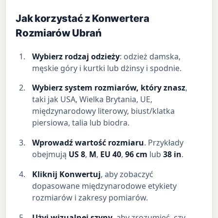
Jak korzystać z Konwertera
Rozmiarów Ubrań
Wybierz rodzaj odzieży
: odzież damska,
męskie góry i kurtki lub dżinsy i spodnie.
Wybierz system rozmiarów, który znasz
,
taki jak USA, Wielka Brytania, UE,
międzynarodowy literowy, biust/klatka
piersiowa, talia lub biodra.
Wprowadź wartość rozmiaru
. Przykłady
obejmują
US 8
,
M
,
EU 40
,
96 cm
lub
38 in
.
Kliknij Konwertuj
, aby zobaczyć
dopasowane międzynarodowe etykiety
rozmiarów i zakresy pomiarów.
Użyj wizualnej szyny
, aby zrozumieć, czy