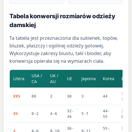
Tabela konwersji rozmiarów odzieży
damskiej
Ta tabela jest przeznaczona dla sukienek, topów,
bluzek, płaszczy i ogólnej odzieży gotowej.
Wykorzystuje zakresy biustu, talii i bioder, aby
konwersja opierała się na wymiarach ciała.
USA /
UK /
Litera
UE
Japonia
Korea
Biust
CA
AU
30-3
XXS
00
2
30
3
44
79 c
32-
44-
31.5
XS
0-2
4-6
5-7
34
55
80-8
36-
55-
34-3
S
4-6
8-10
9-11