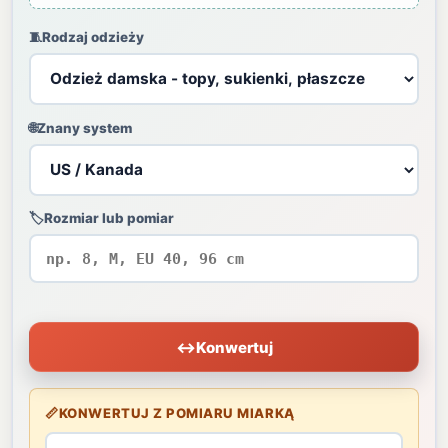
🧵
Rodzaj odzieży
🌐
Znany system
🏷️
Rozmiar lub pomiar
↔
Konwertuj
📏
KONWERTUJ Z POMIARU MIARKĄ