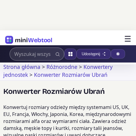
☰
mini
Webtool
Udostępnij
Strona główna
>
Różnorodne
>
Konwertery
jednostek
>
Konwerter Rozmiarów Ubrań
Konwerter Rozmiarów Ubrań
Konwertuj rozmiary odzieży między systemami US, UK,
EU, Francja, Włochy, Japonia, Korea, międzynarodowymi
rozmiarami alfa oraz wymiarami ciała. Zawiera odzież
damską, męskie topy i kurtki, rozmiary talii jeansów,
wizualne paski rozmiarów i uwagi dotyczące