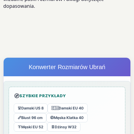
dopasowania.
Konwerter Rozmiarów Ubrań
🧭
SZYBKIE PRZYKŁADY
👗
Damski US 8
🇪🇺
Damski EU 40
📏
Biust 96 cm
🧥
Męska Klatka 40
👔
Męski EU 52
👖
Dżinsy W32