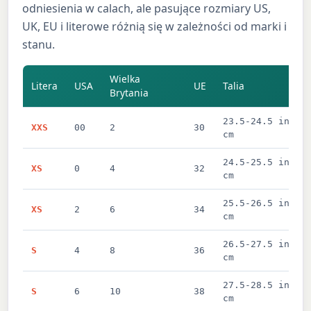
odniesienia w calach, ale pasujące rozmiary US,
UK, EU i literowe różnią się w zależności od marki i
stanu.
Wielka
Litera
USA
UE
Talia
Brytania
23.5-24.5 in / 
XXS
00
2
30
cm
24.5-25.5 in / 
XS
0
4
32
cm
25.5-26.5 in / 
XS
2
6
34
cm
26.5-27.5 in / 
S
4
8
36
cm
27.5-28.5 in / 
S
6
10
38
cm