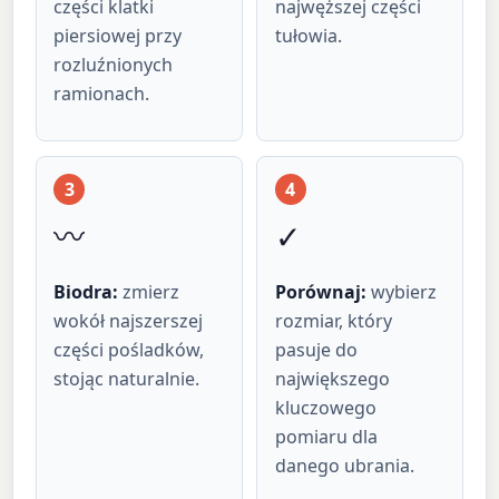
części klatki
najwęższej części
piersiowej przy
tułowia.
rozluźnionych
ramionach.
3
4
〰️
✓
Biodra:
zmierz
Porównaj:
wybierz
wokół najszerszej
rozmiar, który
części pośladków,
pasuje do
stojąc naturalnie.
największego
kluczowego
pomiaru dla
danego ubrania.