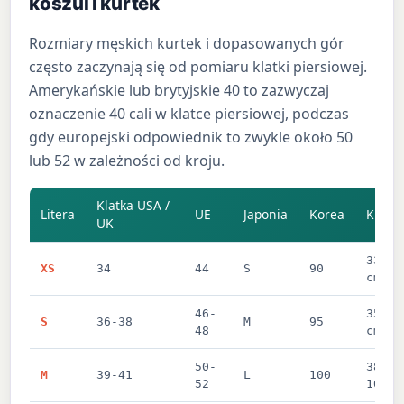
koszul i kurtek
Rozmiary męskich kurtek i dopasowanych gór
często zaczynają się od pomiaru klatki piersiowej.
Amerykańskie lub brytyjskie 40 to zazwyczaj
oznaczenie 40 cali w klatce piersiowej, podczas
gdy europejski odpowiednik to zwykle około 50
lub 52 w zależności od kroju.
Klatka USA /
Litera
UE
Japonia
Korea
Klatka
UK
33-35
XS
34
44
S
90
cm
46-
35-38
S
36-38
M
95
48
cm
50-
38-41
M
39-41
L
100
52
104 c