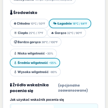
🌡 Środowisko
❄️
Chłodno
🌤️
Łagodnie
10°C / 50°F
18°C / 64°F
☀️
Ciepło
🔥
Gorąco
25°C / 77°F
32°C / 90°F
🥵
Bardzo gorąco
38°C / 100°F
💧
Niska wilgotność
~30%
💧
Średnia wilgotność
~55%
💧
Wysoka wilgotność
~80%
🧪 Źródło wskaźnika
(opcjonalne
pocenia się
zaawansowane)
Jak uzyskać wskaźnik pocenia się