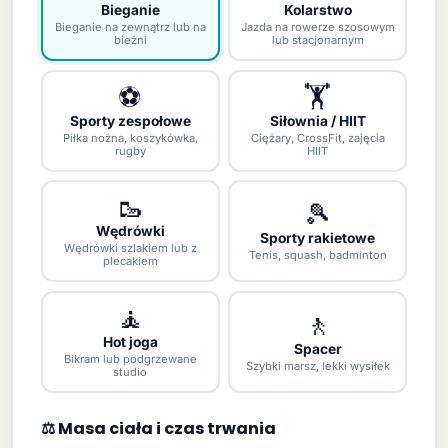
Bieganie
Kolarstwo
Bieganie na zewnątrz lub na
Jazda na rowerze szosowym
bieżni
lub stacjonarnym
⚽
🏋
Sporty zespołowe
Siłownia / HIIT
Piłka nożna, koszykówka,
Ciężary, CrossFit, zajęcia
rugby
HIIT
🥾
🎾
Wędrówki
Sporty rakietowe
Wędrówki szlakiem lub z
Tenis, squash, badminton
plecakiem
🧘
🚶
Hot joga
Spacer
Bikram lub podgrzewane
Szybki marsz, lekki wysiłek
studio
⚖️ Masa ciała i czas trwania