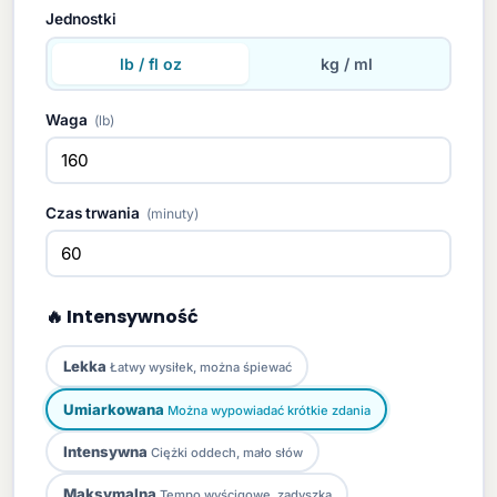
Jednostki
lb / fl oz
kg / ml
Waga
(lb)
Czas trwania
(minuty)
🔥 Intensywność
Lekka
Łatwy wysiłek, można śpiewać
Umiarkowana
Można wypowiadać krótkie zdania
Intensywna
Ciężki oddech, mało słów
Maksymalna
Tempo wyścigowe, zadyszka