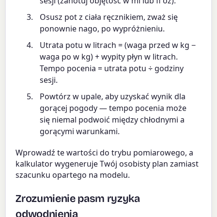
sesji (zanotuj objętość w ml lub fl oz).
Osusz pot z ciała ręcznikiem, zważ się
ponownie nago, po wypróżnieniu.
Utrata potu w litrach = (waga przed w kg −
waga po w kg) + wypity płyn w litrach.
Tempo pocenia = utrata potu ÷ godziny
sesji.
Powtórz w upale, aby uzyskać wynik dla
gorącej pogody — tempo pocenia może
się niemal podwoić między chłodnymi a
gorącymi warunkami.
Wprowadź te wartości do trybu pomiarowego, a
kalkulator wygeneruje Twój osobisty plan zamiast
szacunku opartego na modelu.
Zrozumienie pasm ryzyka
odwodnienia