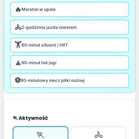
🔥
Maraton w upale
🚴
2-godzinna jazda rowerem
🏋
60-minut siłowni / HIIT
🧘
90-minut hot jogi
⚽
90-minutowy mecz piłki nożnej
🏃 Aktywność
🏃
🚴