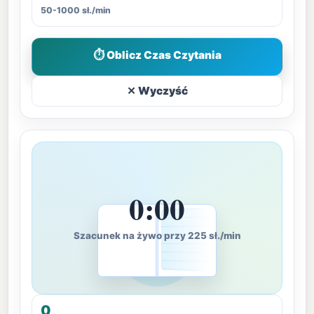
50-1000 sł./min
⏱ Oblicz Czas Czytania
✕ Wyczyść
0:00
Szacunek na żywo przy 225 sł./min
0