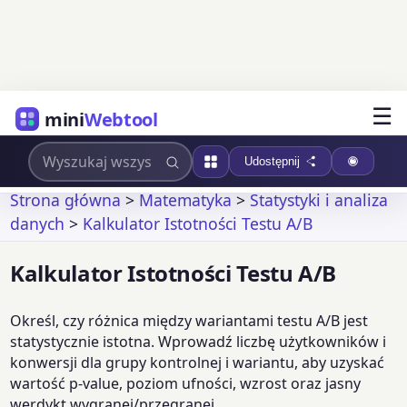
☰
mini
Webtool
Udostępnij
Strona główna
>
Matematyka
>
Statystyki i analiza
danych
>
Kalkulator Istotności Testu A/B
Kalkulator Istotności Testu A/B
Określ, czy różnica między wariantami testu A/B jest
statystycznie istotna. Wprowadź liczbę użytkowników i
konwersji dla grupy kontrolnej i wariantu, aby uzyskać
wartość p-value, poziom ufności, wzrost oraz jasny
werdykt wygranej/przegranej.