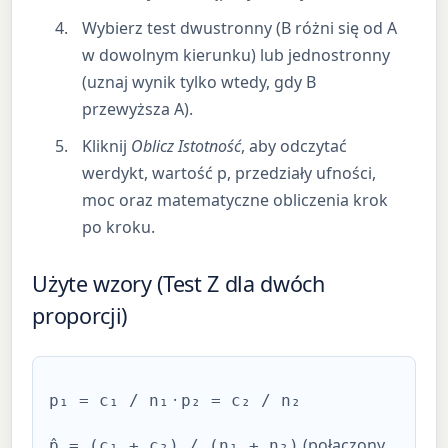
Wybierz test dwustronny (B różni się od A
w dowolnym kierunku) lub jednostronny
(uznaj wynik tylko wtedy, gdy B
przewyższa A).
Kliknij
Oblicz Istotność
, aby odczytać
werdykt, wartość p, przedziały ufności,
moc oraz matematyczne obliczenia krok
po kroku.
Użyte wzory (Test Z dla dwóch
proporcji)
·
p₁ = c₁ / n₁
p₂ = c₂ / n₂
(połączony
p̂ = (c₁ + c₂) / (n₁ + n₂)