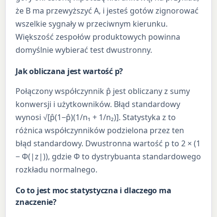
że B ma przewyższyć A, i jesteś gotów zignorować
wszelkie sygnały w przeciwnym kierunku.
Większość zespołów produktowych powinna
domyślnie wybierać test dwustronny.
Jak obliczana jest wartość p?
Połączony współczynnik p̂ jest obliczany z sumy
konwersji i użytkowników. Błąd standardowy
wynosi √[p̂(1−p̂)(1/n₁ + 1/n₂)]. Statystyka z to
różnica współczynników podzielona przez ten
błąd standardowy. Dwustronna wartość p to 2 × (1
− Φ(|z|)), gdzie Φ to dystrybuanta standardowego
rozkładu normalnego.
Co to jest moc statystyczna i dlaczego ma
znaczenie?