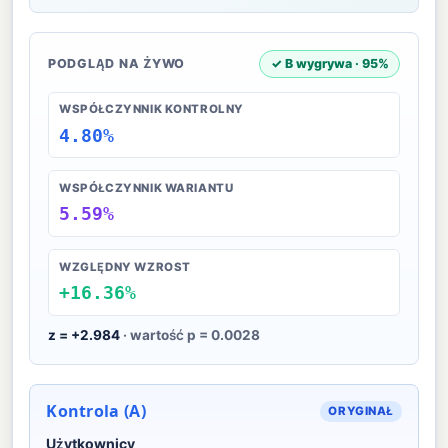
PODGLĄD NA ŻYWO
✓ B wygrywa · 95%
WSPÓŁCZYNNIK KONTROLNY
4.80%
WSPÓŁCZYNNIK WARIANTU
5.59%
WZGLĘDNY WZROST
+16.36%
z = +2.984
·
wartość p = 0.0028
Kontrola (A)
ORYGINAŁ
Użytkownicy