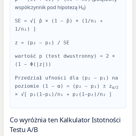
współczynnik pod hipotezą H₀)
SE = √[ p̂ × (1 − p̂) × (1/n₁ +
1/n₂) ]
z = (p₂ − p₁) / SE
wartość p (test dwustronny) = 2 ×
(1 − Φ(|z|))
Przedział ufności dla (p₂ − p₁) na
poziomie (1 − α) = (p₂ − p₁) ± z
α/2
× √[ p₁(1−p₁)/n₁ + p₂(1−p₂)/n₂ ]
Co wyróżnia ten Kalkulator Istotności
Testu A/B