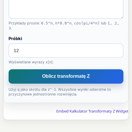
Przykłady proste:
0.5^n
,
n*0.8^n
,
cos(pi/4*n)
lub
1, 2,
3
.
Próbki
Wyświetlane wyrazy x[n].
Oblicz transformatę Z
Użyj
q
jako skrótu dla
z^-1
. Wszystkie wyniki odwrotne to
przyczynowe jednostronne rozwinięcia.
Embed Kalkulator Transformaty Z Widget