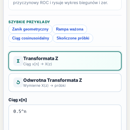
przyczynowy ROC i rysuje wykres biegunów i zer.
SZYBKIE PRZYKŁADY
Zanik geometryczny
Rampa ważona
Ciąg cosinusoidalny
Skończone próbki
Transformata Z
Σ
Ciąg x[n] → X(z)
Odwrotna Transformata Z
↺
Wymierne X(z) → próbki
Ciąg x[n]