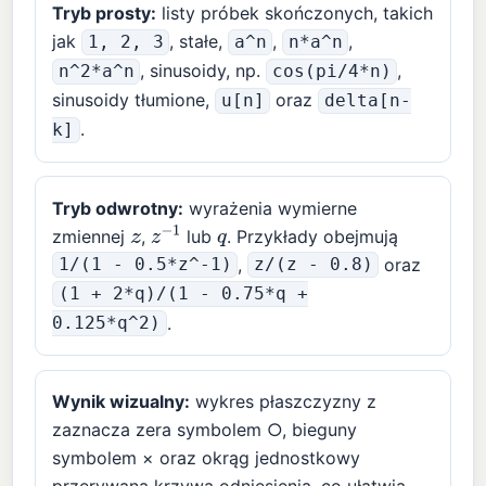
Tryb prosty:
listy próbek skończonych, takich
jak
, stałe,
,
,
1, 2, 3
a^n
n*a^n
, sinusoidy, np.
,
n^2*a^n
cos(pi/4*n)
sinusoidy tłumione,
oraz
u[n]
delta[n-
.
k]
Tryb odwrotny:
wyrażenia wymierne
zmiennej
,
lub
. Przykłady obejmują
z
z
−
1
q
,
oraz
1/(1 - 0.5*z^-1)
z/(z - 0.8)
(1 + 2*q)/(1 - 0.75*q +
.
0.125*q^2)
Wynik wizualny:
wykres płaszczyzny z
zaznacza zera symbolem ○, bieguny
symbolem × oraz okrąg jednostkowy
przerywaną krzywą odniesienia, co ułatwia