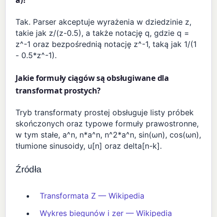
a)?
Tak. Parser akceptuje wyrażenia w dziedzinie z,
takie jak z/(z-0.5), a także notację q, gdzie q =
z^-1 oraz bezpośrednią notację z^-1, taką jak 1/(1
- 0.5*z^-1).
Jakie formuły ciągów są obsługiwane dla
transformat prostych?
Tryb transformaty prostej obsługuje listy próbek
skończonych oraz typowe formuły prawostronne,
w tym stałe, a^n, n*a^n, n^2*a^n, sin(ωn), cos(ωn),
tłumione sinusoidy, u[n] oraz delta[n-k].
Źródła
Transformata Z — Wikipedia
Wykres biegunów i zer — Wikipedia