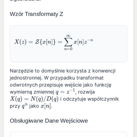
Wzór Transformaty Z
X
(
z
)
=
Z
{
x
[
n
]
}
=
∑
n
=
0
∞
x
[
n
]
z
−
n
Narzędzie to domyślnie korzysta z konwencji
jednostronnej. W przypadku transformat
odwrotnych przepisuje wejście jako funkcję
wymierną zmiennej
, rozwija
q
=
z
−
1
i odczytuje współczynnik
X
(
q
)
=
N
(
q
)
/
D
(
q
)
przy
jako
.
q
n
x
[
n
]
Obsługiwane Dane Wejściowe