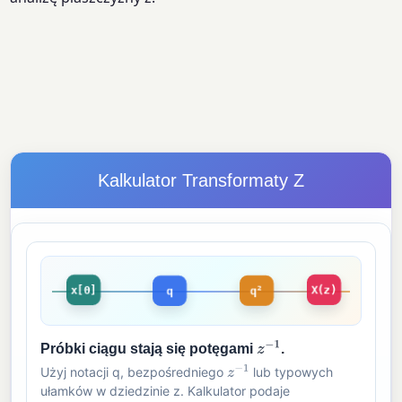
Kalkulator Transformaty Z
x[0]
q
q²
X(z)
Próbki ciągu stają się potęgami
.
z
−
1
Użyj notacji q, bezpośredniego
lub typowych
z
−
1
ułamków w dziedzinie z. Kalkulator podaje