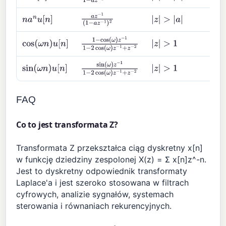
a
z
−
1
(
1
−
a
z
−
1
)
2
n
a
n
u
[
n
]
|
z
|
>
|
a
|
cos
(
ω
n
)
u
[
n
]
|
z
|
>
1
1
−
cos
(
ω
)
z
−
1
1
−
2
cos
(
ω
)
z
−
1
+
z
−
2
sin
(
ω
n
)
u
[
n
]
|
z
|
>
1
sin
(
ω
)
z
−
1
1
−
2
cos
(
ω
)
z
−
1
+
z
−
2
FAQ
Co to jest transformata Z?
Transformata Z przekształca ciąg dyskretny x[n]
w funkcję dziedziny zespolonej X(z) = Σ x[n]z^-n.
Jest to dyskretny odpowiednik transformaty
Laplace'a i jest szeroko stosowana w filtrach
cyfrowych, analizie sygnałów, systemach
sterowania i równaniach rekurencyjnych.