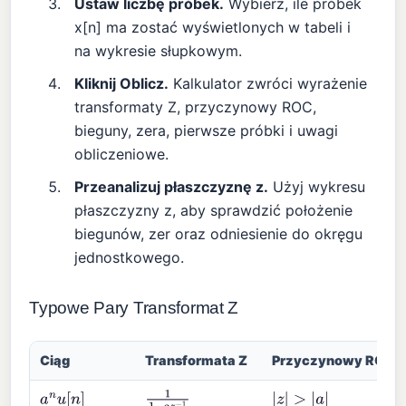
Ustaw liczbę próbek.
Wybierz, ile próbek
x[n] ma zostać wyświetlonych w tabeli i
na wykresie słupkowym.
Kliknij Oblicz.
Kalkulator zwróci wyrażenie
transformaty Z, przyczynowy ROC,
bieguny, zera, pierwsze próbki i uwagi
obliczeniowe.
Przeanalizuj płaszczyznę z.
Użyj wykresu
płaszczyzny z, aby sprawdzić położenie
biegunów, zer oraz odniesienie do okręgu
jednostkowego.
Typowe Pary Transformat Z
Ciąg
Transformata Z
Przyczynowy ROC
a
n
u
[
n
]
1
1
−
a
z
−
1
|
z
|
>
|
a
|