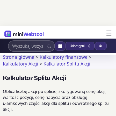
☰
mini
Webtool
Udostępnij
Strona główna
>
Kalkulatory finansowe
>
Kalkulatory Akcji
>
Kalkulator Splitu Akcji
Kalkulator Splitu Akcji
Oblicz liczbę akcji po splicie, skorygowaną cenę akcji,
wartość pozycji, cenę nabycia oraz obsługę
ułamkowych części akcji dla splitu i odwrotnego splitu
akcji.