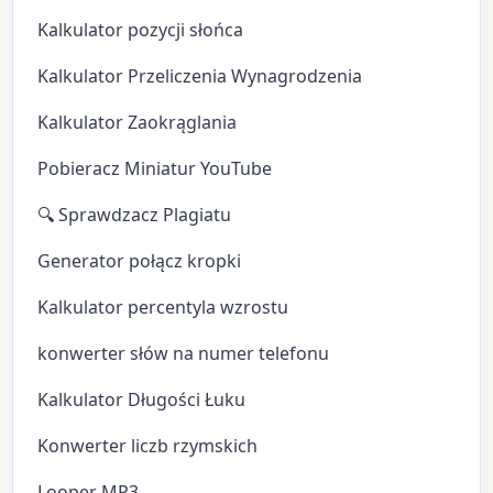
Kalkulator pozycji słońca
Kalkulator Przeliczenia Wynagrodzenia
Kalkulator Zaokrąglania
Pobieracz Miniatur YouTube
🔍 Sprawdzacz Plagiatu
Generator połącz kropki
Kalkulator percentyla wzrostu
konwerter słów na numer telefonu
Kalkulator Długości Łuku
Konwerter liczb rzymskich
Looper MP3