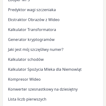
Predyktor wagi szczeniaka
Ekstraktor Obrazów z Wideo
Kalkulator Transformatora
Generator kryptogramów
Jaki jest mój szczęśliwy numer?
Kalkulator schodów
Kalkulator Spożycia Mleka dla Niemowląt
Kompresor Wideo
Konwerter szesnastkowy na dziesiętny
Lista liczb pierwszych