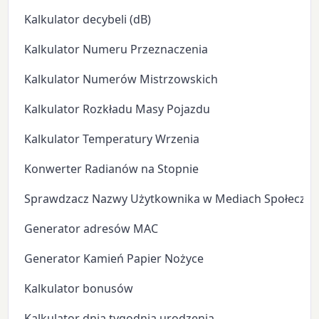
Kalkulator decybeli (dB)
Kalkulator Numeru Przeznaczenia
Kalkulator Numerów Mistrzowskich
Kalkulator Rozkładu Masy Pojazdu
Kalkulator Temperatury Wrzenia
Konwerter Radianów na Stopnie
Sprawdzacz Nazwy Użytkownika w Mediach Społeczn
Generator adresów MAC
Generator Kamień Papier Nożyce
Kalkulator bonusów
Kalkulator dnia tygodnia urodzenia