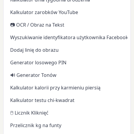
Kalkulator zarobków YouTube
📷 OCR / Obraz na Tekst
Wyszukiwanie identyfikatora użytkownika Facebooka
Dodaj linię do obrazu
Generator losowego PIN
🔊 Generator Tonów
Kalkulator kalorii przy karmieniu piersią
Kalkulator testu chi-kwadrat
🖱️ Licznik Kliknięć
Przelicznik kg na funty