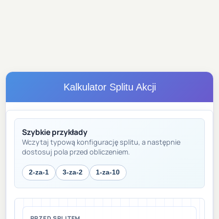
Kalkulator Splitu Akcji
Szybkie przykłady
Wczytaj typową konfigurację splitu, a następnie
dostosuj pola przed obliczeniem.
2-za-1
3-za-2
1-za-10
PRZED SPLITEM