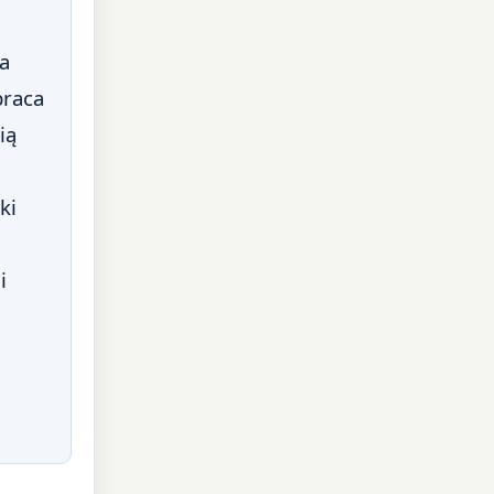
a
braca
ią
ki
i