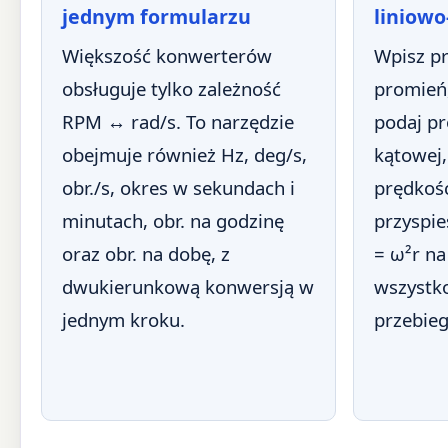
jednym formularzu
liniow
Większość konwerterów
Wpisz pr
obsługuje tylko zależność
promień,
RPM ↔ rad/s. To narzędzie
podaj p
obejmuje również Hz, deg/s,
kątowej,
obr./s, okres w sekundach i
prędkość
minutach, obr. na godzinę
przyspi
oraz obr. na dobę, z
= ω²r n
dwukierunkową konwersją w
wszystk
jednym kroku.
przebieg