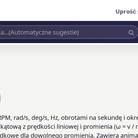
Uprość 
j
M, rad/s, deg/s, Hz, obrotami na sekundę i ok
tową z prędkości liniowej i promienia (ω = v / r
rodkowe dla dowolnego promienia. Zawiera anima