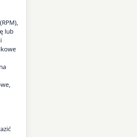
(RPM),
ę lub
i
odkowe
ana
owe,
razić