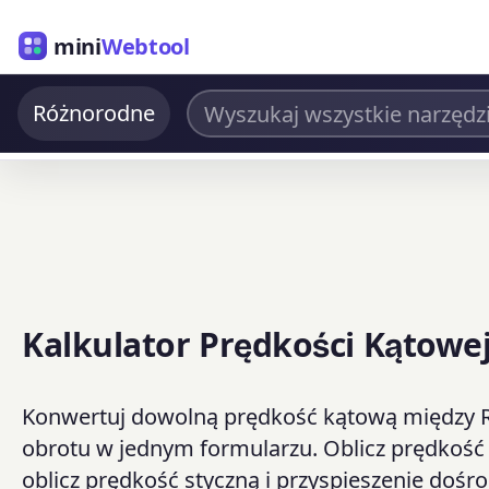
mini
Webtool
Różnorodne
Kalkulator Prędkości Kątowe
Konwertuj dowolną prędkość kątową między RP
obrotu w jednym formularzu. Oblicz prędkość ką
oblicz prędkość styczną i przyspieszenie doś