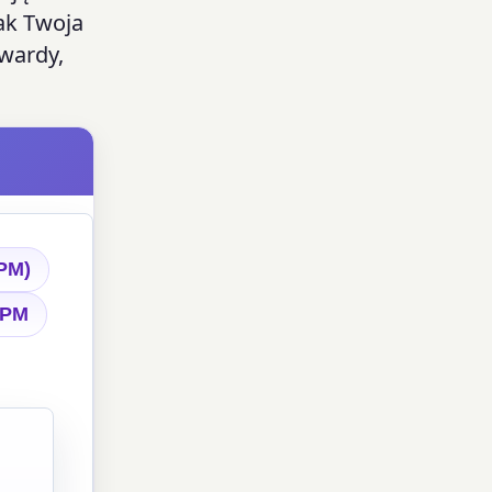
ak Twoja
twardy,
PM)
RPM