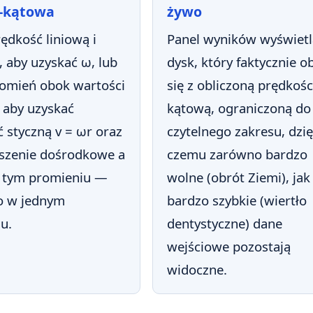
o-kątowa
żywo
ędkość liniową i
Panel wyników wyświetl
 aby uzyskać ω, lub
dysk, który faktycznie o
romień obok wartości
się z obliczoną prędkośc
 aby uzyskać
kątową, ograniczoną do
 styczną v = ωr oraz
czytelnego zakresu, dzię
eszenie dośrodkowe a
czemu zarówno bardzo
a tym promieniu —
wolne (obrót Ziemi), jak 
o w jednym
bardzo szybkie (wiertło
u.
dentystyczne) dane
wejściowe pozostają
widoczne.