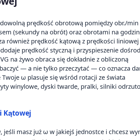
owej
dowolną prędkość obrotową pomiędzy obr./min 
esem (sekundy na obrót) oraz obrotami na godzin
a również prędkość kątową z prędkości liniowej 
e dodaje prędkość styczną i przyspieszenie dośr
G na żywo obraca się dokładnie z obliczoną
baczyć — a nie tylko przeczytać — co oznacza d
 Twoje ω plasuje się wśród rotacji ze świata
ty winylowe, dyski twarde, pralki, silniki odrzut
i Kątowej
ą
, jeśli masz już ω w jakiejś jednostce i chcesz wy