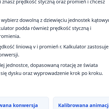
śli znasz prędkość styczną oraz promień i chcesz
wybierz dowolną z dziewięciu jednostek kątowy
ulator podda również prędkość styczną i
romienia.
kość liniową v i promień r. Kalkulator zastosuj
onwersji.
dej jednostce, dopasowaną rotację ze świata
 się dysku oraz wyprowadzenie krok po kroku.
ana konwersja
Kalibrowana animacj