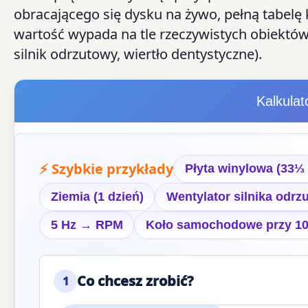
obracającego się dysku na żywo, pełną tabelę
wartość wypada na tle rzeczywistych obiektów 
silnik odrzutowy, wiertło dentystyczne).
Kalkulat
⚡ Szybkie przykłady
Płyta winylowa (33⅓
Ziemia (1 dzień)
Wentylator silnika odr
5 Hz → RPM
Koło samochodowe przy 10
Co chcesz zrobić?
1