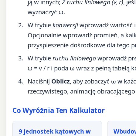
ją w innych;
Z ruchu liniowego (v, r)
, je
wyznaczyć ω.
W trybie
konwersji
wprowadź wartość i 
Opcjonalnie wprowadź promień, a kalk
przyspieszenie dośrodkowe dla tego p
W trybie
ruchu liniowego
wprowadź pręd
ω = v / r i poda ω wraz z pełną tabelą k
Naciśnij
Oblicz
, aby zobaczyć ω w każ
rzeczywistego, animację obracającego
Co Wyróżnia Ten Kalkulator
9 jednostek kątowych w
Wbudow