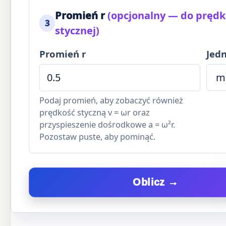
Promień r
(opcjonalny — do prędk
3
stycznej)
Promień r
Jed
Podaj promień, aby zobaczyć również
prędkość styczną v = ωr oraz
przyspieszenie dośrodkowe a = ω²r.
Pozostaw puste, aby pominąć.
Oblicz →