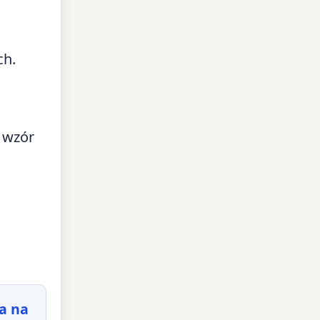
ch.
e wzór
a na