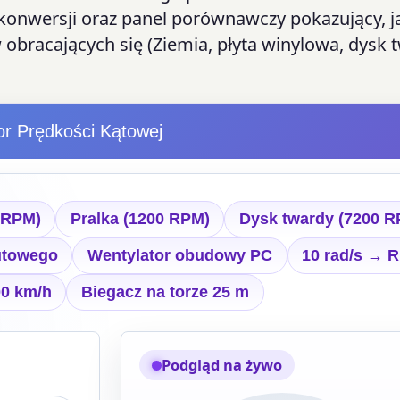
 konwersji oraz panel porównawczy pokazujący, j
obracających się (Ziemia, płyta winylowa, dysk 
or Prędkości Kątowej
 RPM)
Pralka (1200 RPM)
Dysk twardy (7200 R
zutowego
Wentylator obudowy PC
10 rad/s → 
0 km/h
Biegacz na torze 25 m
Podgląd na żywo