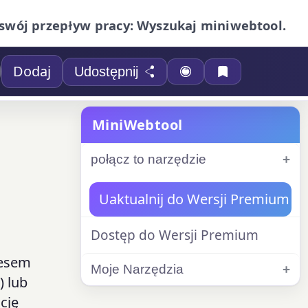
swój przepływ pracy: Wyszukaj miniwebtool.
Dodaj
Udostępnij
MiniWebtool
połącz to narzędzie
Uaktualnij do Wersji Premium
Dostęp do Wersji Premium
resem
Moje Narzędzia
) lub
cję