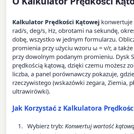
O Kalkulator Prędkości Kąt
Kalkulator Prędkości Kątowej
konwertuje 
rad/s, deg/s, Hz, obrotami na sekundę, okr
dobę, wszystko w jednym formularzu. Oblicz
promienia przy użyciu wzoru ω = v/r, a takż
przy dowolnym podanym promieniu. Dysk SV
prędkością kątową, dzięki czemu możesz zo
liczba, a panel porównawczy pokazuje, gdzie
rzeczywistego (wskazówki zegara, Ziemia, pły
ultrawirówki).
Jak Korzystać z Kalkulatora Prędkośc
Wybierz tryb:
Konwertuj wartość kątow