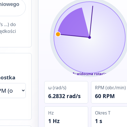
iniowego
)
/s …) do
ędkości
↻ widoczna rotacja
nostka
ω (rad/s)
RPM (obr./min)
6.2832 rad/s
60 RPM
Hz
Okres T
1 Hz
1 s