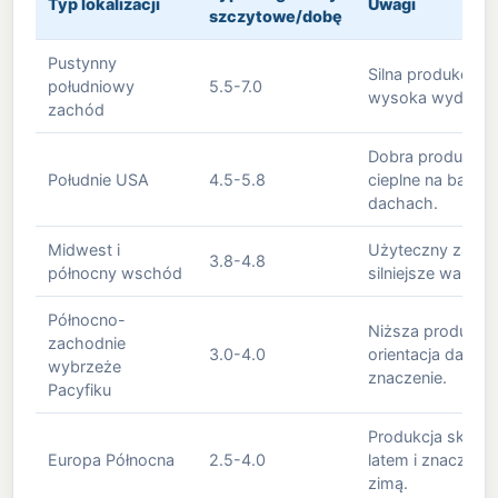
Typ lokalizacji
Uwagi
szczytowe/dobę
Pustynny
Silna produkcja p
południowy
5.5-7.0
wysoka wydajnoś
zachód
Dobra produkcja 
Południe USA
4.5-5.8
cieplne na bardz
dachach.
Midwest i
Użyteczny zasób 
3.8-4.8
północny wschód
silniejsze wahan
Północno-
Niższa produkcja
zachodnie
3.0-4.0
orientacja dachu
wybrzeże
znaczenie.
Pacyfiku
Produkcja skonc
Europa Północna
2.5-4.0
latem i znacznie 
zimą.