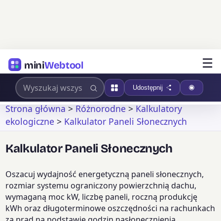
☰
mini
Webtool
Udostępnij
Strona główna
>
Różnorodne
>
Kalkulatory
ekologiczne
>
Kalkulator Paneli Słonecznych
Kalkulator Paneli Słonecznych
Oszacuj wydajność energetyczną paneli słonecznych,
rozmiar systemu ograniczony powierzchnią dachu,
wymaganą moc kW, liczbę paneli, roczną produkcję
kWh oraz długoterminowe oszczędności na rachunkach
za prąd na podstawie godzin nasłonecznienia,