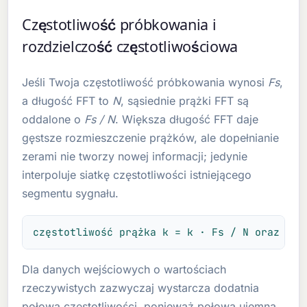
Częstotliwość próbkowania i
rozdzielczość częstotliwościowa
Jeśli Twoja częstotliwość próbkowania wynosi
Fs
,
a długość FFT to
N
, sąsiednie prążki FFT są
oddalone o
Fs / N
. Większa długość FFT daje
gęstsze rozmieszczenie prążków, ale dopełnianie
zerami nie tworzy nowej informacji; jedynie
interpoluje siatkę częstotliwości istniejącego
segmentu sygnału.
częstotliwość prążka k = k · Fs / N oraz Δf 
Dla danych wejściowych o wartościach
rzeczywistych zazwyczaj wystarcza dodatnia
połowa częstotliwości, ponieważ połowa ujemna