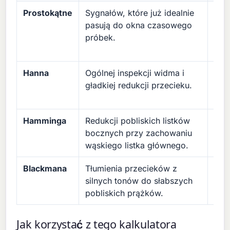
Prostokątne
Sygnałów, które już idealnie
Naj
pasują do okna czasowego
prz
próbek.
prz
cykl
Hanna
Ogólnej inspekcji widma i
Umi
gładkiej redukcji przecieku.
ampl
sze
Hamminga
Redukcji pobliskich listków
Niec
bocznych przy zachowaniu
gra
wąskiego listka głównego.
Blackmana
Tłumienia przecieków z
Szer
silnych tonów do słabszych
utru
pobliskich prążków.
częs
Jak korzystać z tego kalkulatora