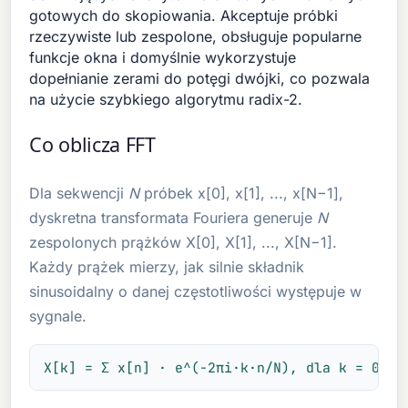
gotowych do skopiowania. Akceptuje próbki
rzeczywiste lub zespolone, obsługuje popularne
funkcje okna i domyślnie wykorzystuje
dopełnianie zerami do potęgi dwójki, co pozwala
na użycie szybkiego algorytmu radix-2.
Co oblicza FFT
Dla sekwencji
N
próbek x[0], x[1], ..., x[N−1],
dyskretna transformata Fouriera generuje
N
zespolonych prążków X[0], X[1], ..., X[N−1].
Każdy prążek mierzy, jak silnie składnik
sinusoidalny o danej częstotliwości występuje w
sygnale.
X[k] = Σ x[n] · e^(−2πi·k·n/N), dla k = 0, 1