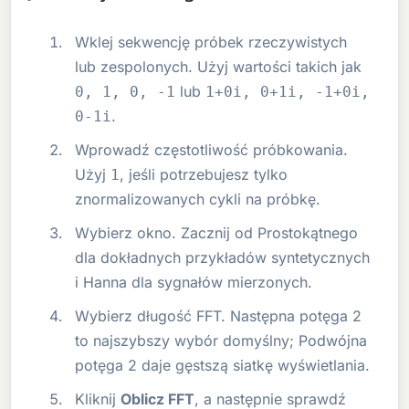
Wklej sekwencję próbek rzeczywistych
lub zespolonych. Użyj wartości takich jak
lub
0, 1, 0, -1
1+0i, 0+1i, -1+0i,
.
0-1i
Wprowadź częstotliwość próbkowania.
Użyj
, jeśli potrzebujesz tylko
1
znormalizowanych cykli na próbkę.
Wybierz okno. Zacznij od Prostokątnego
dla dokładnych przykładów syntetycznych
i Hanna dla sygnałów mierzonych.
Wybierz długość FFT. Następna potęga 2
to najszybszy wybór domyślny; Podwójna
potęga 2 daje gęstszą siatkę wyświetlania.
Kliknij
Oblicz FFT
, a następnie sprawdź