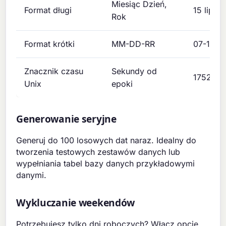
Miesiąc Dzień,
Format długi
15 lipca
Rok
Format krótki
MM-DD-RR
07-15-2
Znacznik czasu
Sekundy od
175253
Unix
epoki
Generowanie seryjne
Generuj do 100 losowych dat naraz. Idealny do
tworzenia testowych zestawów danych lub
wypełniania tabel bazy danych przykładowymi
danymi.
Wykluczanie weekendów
Potrzebujesz tylko dni roboczych? Włącz opcję