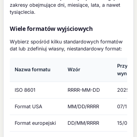
zakresy obejmujące dni, miesiące, lata, a nawet
tysiąclecia.
Wiele formatów wyjściowych
Wybierz spośród kilku standardowych formatów
dat lub zdefiniuj własny, niestandardowy format:
Przykła
Nazwa formatu
Wzór
wynik
ISO 8601
RRRR-MM-DD
2025-07
Format USA
MM/DD/RRRR
07/15/2
Format europejski
DD/MM/RRRR
15/07/2