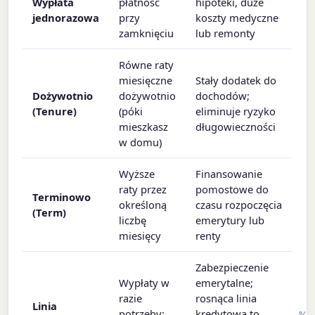
Wypłata
płatność
hipoteki, duże
jednorazowa
przy
koszty medyczne
zamknięciu
lub remonty
Równe raty
miesięczne
Stały dodatek do
Dożywotnio
dożywotnio
dochodów;
(Tenure)
(póki
eliminuje ryzyko
mieszkasz
długowieczności
w domu)
Wyższe
Finansowanie
raty przez
pomostowe do
Terminowo
określoną
czasu rozpoczęcia
(Term)
liczbę
emerytury lub
miesięcy
renty
Zabezpieczenie
Wypłaty w
emerytalne;
razie
rosnąca linia
Linia
potrzeby;
kredytowa to
%