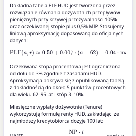
Dokładna tabela PLF HUD jest tworzona przez
rozwiązanie równania dożywotnich przepływów
pieniężnych przy krzywej przeżywalności 105%
oraz oczekiwanej stopie plus 0,5% MIP. Stosujemy
liniową aproksymację dopasowaną do oficjalnych
danych:
PLF
(
a
,
r
)
≈
0.50
+
0.007
⋅
(
a
−
62
)
−
0.04
⋅
max
(
0
,
r
−
3
)
Oczekiwana stopa procentowa jest ograniczona
od dołu do 3% zgodnie z zasadami HUD.
Aproksymacja pokrywa się z opublikowaną tabelą
z dokładnością do około 5 punktów procentowych
dla wieku 62–95 lat i stóp 3–10%.
Miesięczne wypłaty dożywotnie (Tenure)
wykorzystują formułę renty HUD, zakładając, że
najmłodszy kredytobiorca dożyje 100 lat:
PMT
dożywotnia
(
100
=
NP
−
wiek
⋅
i
(
1
+
)
i
×
)
−
12
(
1
+
i
)
−
n
gdzie
n
=