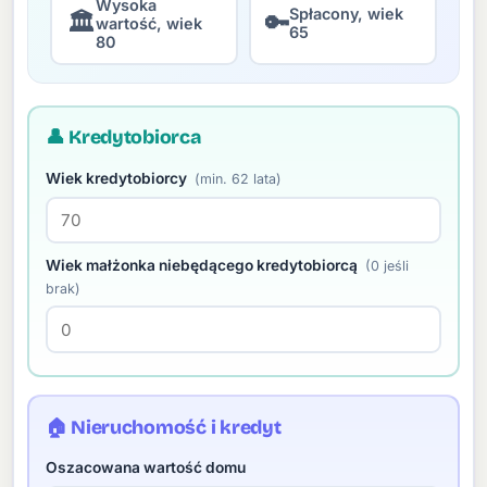
Wysoka
Spłacony, wiek
🏛
🔑
wartość, wiek
65
80
👤 Kredytobiorca
Wiek kredytobiorcy
(min. 62 lata)
Wiek małżonka niebędącego kredytobiorcą
(0 jeśli
brak)
🏠 Nieruchomość i kredyt
Oszacowana wartość domu