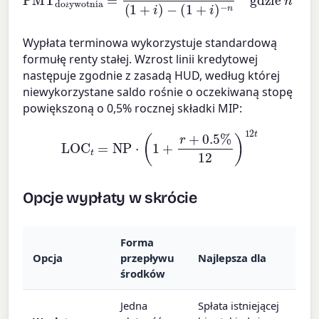
ż
Wypłata terminowa wykorzystuje standardową
formułę renty stałej. Wzrost linii kredytowej
następuje zgodnie z zasadą HUD, według której
niewykorzystane saldo rośnie o oczekiwaną stopę
powiększoną o 0,5% rocznej składki MIP:
LOC
t
=
NP
⋅
(
1
+
r
+
0.5
%
12
)
12
t
Opcje wypłaty w skrócie
Forma
Opcja
przepływu
Najlepsza dla
środków
Jedna
Spłata istniejącej