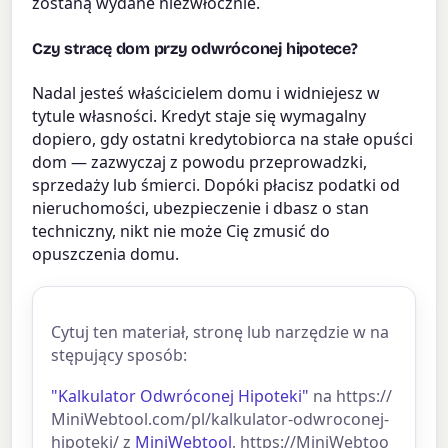
zostaną wydane niezwłocznie.
Czy stracę dom przy odwróconej hipotece?
Nadal jesteś właścicielem domu i widniejesz w
tytule własności. Kredyt staje się wymagalny
dopiero, gdy ostatni kredytobiorca na stałe opuści
dom — zazwyczaj z powodu przeprowadzki,
sprzedaży lub śmierci. Dopóki płacisz podatki od
nieruchomości, ubezpieczenie i dbasz o stan
techniczny, nikt nie może Cię zmusić do
opuszczenia domu.
Cytuj ten materiał, stronę lub narzędzie w na
stępujący sposób:
"Kalkulator Odwróconej Hipoteki"
na https://
MiniWebtool.com/pl/kalkulator-odwroconej-
hipoteki/ z
MiniWebtool
, https://MiniWebtoo