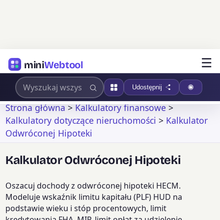
☰
mini
Webtool
Udostępnij
Strona główna
>
Kalkulatory finansowe
>
Kalkulatory dotyczące nieruchomości
>
Kalkulator
Odwróconej Hipoteki
Kalkulator Odwróconej Hipoteki
Oszacuj dochody z odwróconej hipoteki HECM.
Modeluje wskaźnik limitu kapitału (PLF) HUD na
podstawie wieku i stóp procentowych, limit
kredytowania FHA, MIP, limit opłat za udzielenie,