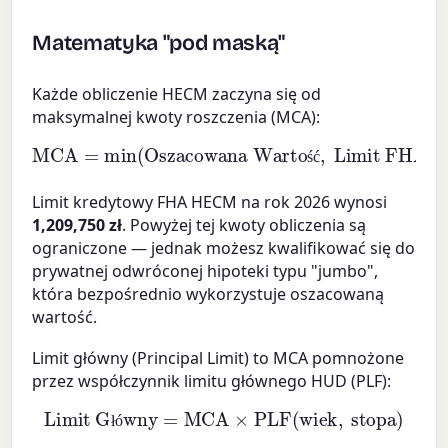
Matematyka "pod maską"
Każde obliczenie HECM zaczyna się od
maksymalnej kwoty roszczenia (MCA):
MCA
=
min
(
Oszacowana Wartość
Limit FHA HECM
)
,
ś
ć
Limit kredytowy FHA HECM na rok 2026 wynosi
1,209,750 zł
. Powyżej tej kwoty obliczenia są
ograniczone — jednak możesz kwalifikować się do
prywatnej odwróconej hipoteki typu "jumbo",
która bezpośrednio wykorzystuje oszacowaną
wartość.
Limit główny (Principal Limit) to MCA pomnożone
przez współczynnik limitu głównego HUD (PLF):
Limit Główny
=
MCA
×
PLF
(
wiek
,
stopa
)
ł
ó