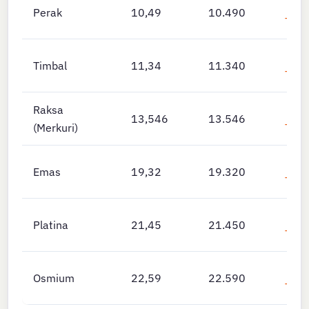
✗
Perak
10,49
10.490
Teng
✗
Timbal
11,34
11.340
Teng
Raksa
✗
13,546
13.546
(Merkuri)
Teng
✗
Emas
19,32
19.320
Teng
✗
Platina
21,45
21.450
Teng
✗
Osmium
22,59
22.590
Teng