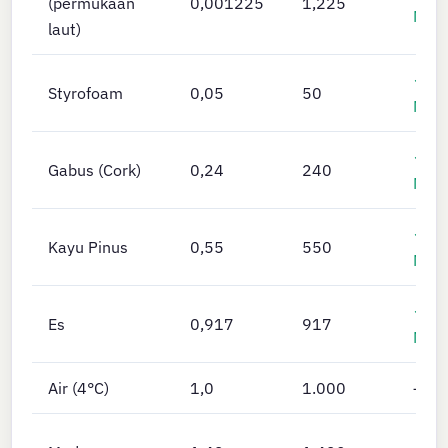
(permukaan
0,001225
1,225
Men
laut)
✓
Styrofoam
0,05
50
Men
✓
Gabus (Cork)
0,24
240
Men
✓
Kayu Pinus
0,55
550
Men
✓
Es
0,917
917
Men
Air (4°C)
1,0
1.000
—
✗