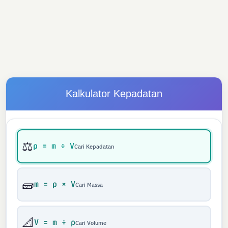
Kalkulator Kepadatan
⚖️
ρ = m ÷ V
Cari Kepadatan
🧱
m = ρ × V
Cari Massa
📐
V = m ÷ ρ
Cari Volume