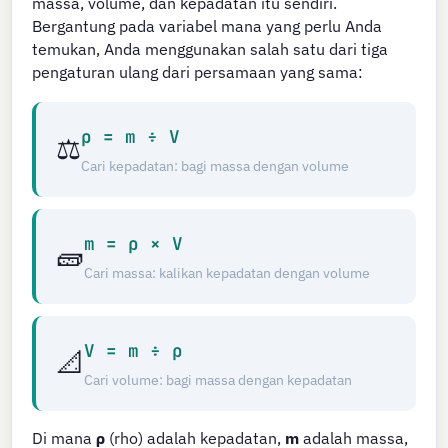
massa, volume, dan kepadatan itu sendiri.
Bergantung pada variabel mana yang perlu Anda
temukan, Anda menggunakan salah satu dari tiga
pengaturan ulang dari persamaan yang sama:
ρ = m ÷ V
⚖️
Cari kepadatan: bagi massa dengan volume
m = ρ × V
🧱
Cari massa: kalikan kepadatan dengan volume
V = m ÷ ρ
📐
Cari volume: bagi massa dengan kepadatan
Di mana
ρ
(rho) adalah kepadatan,
m
adalah massa,