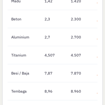
Madu
1,42
1.420
Teng
✗
Beton
2,3
2.300
Teng
✗
Aluminium
2,7
2.700
Teng
✗
Titanium
4,507
4.507
Teng
✗
Besi / Baja
7,87
7.870
Teng
✗
Tembaga
8,96
8.960
Teng