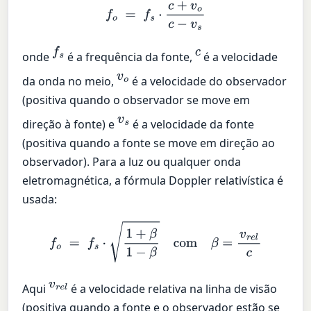
f
o
=
f
s
⋅
c
+
v
o
c
−
v
s
f
s
c
onde
é a frequência da fonte,
é a velocidade
v
o
da onda no meio,
é a velocidade do observador
(positiva quando o observador se move em
v
s
direção à fonte) e
é a velocidade da fonte
(positiva quando a fonte se move em direção ao
observador). Para a luz ou qualquer onda
eletromagnética, a fórmula Doppler relativística é
usada:
f
o
=
f
s
⋅
1
+
β
1
−
β
com
β
=
v
r
e
l
c
v
r
e
l
Aqui
é a velocidade relativa na linha de visão
(positiva quando a fonte e o observador estão se