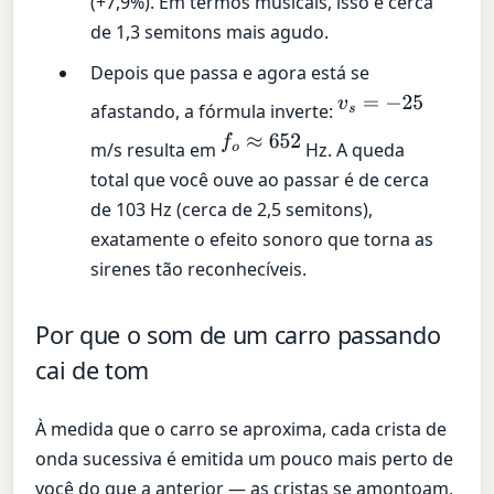
(+7,9%). Em termos musicais, isso é cerca
de 1,3 semitons mais agudo.
Depois que passa e agora está se
v
s
=
−
25
afastando, a fórmula inverte:
f
o
≈
652
m/s resulta em
Hz. A queda
total que você ouve ao passar é de cerca
de 103 Hz (cerca de 2,5 semitons),
exatamente o efeito sonoro que torna as
sirenes tão reconhecíveis.
Por que o som de um carro passando
cai de tom
À medida que o carro se aproxima, cada crista de
onda sucessiva é emitida um pouco mais perto de
você do que a anterior — as cristas se amontoam,