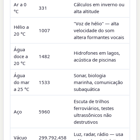
Ar a 0
Cálculos em inverno ou
331
°C
alta altitude
"Voz de hélio" — alta
Hélio a
1007
velocidade do som
20 °C
altera formantes vocais
Água
Hidrofones em lagos,
doce a
1482
acústica de piscinas
20 °C
Água
Sonar, biologia
do mar
1533
marinha, comunicação
a 25 °C
subaquática
Escuta de trilhos
ferroviários, testes
Aço
5960
ultrassônicos não
destrutivos
Luz, radar, rádio — usa
Vácuo
299.792.458