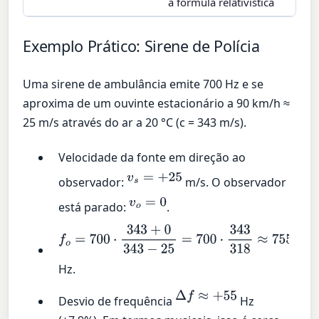
a fórmula relativística
Exemplo Prático: Sirene de Polícia
Uma sirene de ambulância emite 700 Hz e se
aproxima de um ouvinte estacionário a 90 km/h ≈
25 m/s através do ar a 20 °C (c = 343 m/s).
Velocidade da fonte em direção ao
v
s
=
+
25
observador:
m/s. O observador
v
o
=
0
está parado:
.
f
o
=
700
⋅
343
+
0
343
−
25
=
700
⋅
343
318
≈
755.0
Hz.
Δ
f
≈
+
55
Desvio de frequência
Hz