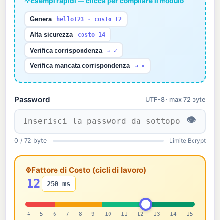
💡
Esempi rapidi — clicca per compilare il modulo
Genera
hello123 · costo 12
Alta sicurezza
costo 14
Verifica corrispondenza
→ ✓
Verifica mancata corrispondenza
→ ✕
Password
UTF-8 · max 72 byte
👁
0 / 72 byte
Limite Bcrypt
⚙
Fattore di Costo (cicli di lavoro)
12
250 ms
4
5
6
7
8
9
10
11
12
13
14
15