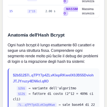
O
sicurezza
MASSIM
Massima
15
2.00 s
2^15
O
sicurezza
Anatomia dell'Hash Bcrypt
Ogni hash bcrypt è lungo esattamente 60 caratteri e
segue una struttura fissa. Comprendere ogni
segmento rende molto più facile il debug dei problemi
di login o la migrazione degli hash tra sistemi:
$2b$12$7i..qTPY7p4ZLvKIepRKwelX0JB55Dvioh
JT.JYruzy4EN6cl.q8O
→ variante dell'algoritmo
$2b$
→ fattore di costo (2^12 = 4096 ci
$12$
cli)
→ sale base64 di 22
7i..qTPY7p4ZLvKIepRKwe