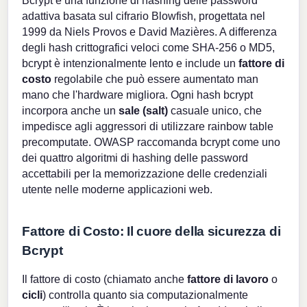
Bcrypt è una funzione di hashing delle password
adattiva basata sul cifrario Blowfish, progettata nel
1999 da Niels Provos e David Mazières. A differenza
degli hash crittografici veloci come SHA-256 o MD5,
bcrypt è intenzionalmente lento e include un
fattore di
costo
regolabile che può essere aumentato man
mano che l'hardware migliora. Ogni hash bcrypt
incorpora anche un
sale (salt)
casuale unico, che
impedisce agli aggressori di utilizzare rainbow table
precomputate. OWASP raccomanda bcrypt come uno
dei quattro algoritmi di hashing delle password
accettabili per la memorizzazione delle credenziali
utente nelle moderne applicazioni web.
Fattore di Costo: Il cuore della sicurezza di
Bcrypt
Il fattore di costo (chiamato anche
fattore di lavoro
o
cicli
) controlla quanto sia computazionalmente