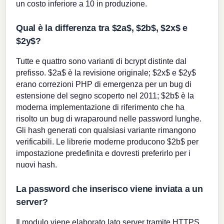
un costo inferiore a 10 in produzione.
Qual è la differenza tra $2a$, $2b$, $2x$ e
$2y$?
Tutte e quattro sono varianti di bcrypt distinte dal
prefisso. $2a$ è la revisione originale; $2x$ e $2y$
erano correzioni PHP di emergenza per un bug di
estensione del segno scoperto nel 2011; $2b$ è la
moderna implementazione di riferimento che ha
risolto un bug di wraparound nelle password lunghe.
Gli hash generati con qualsiasi variante rimangono
verificabili. Le librerie moderne producono $2b$ per
impostazione predefinita e dovresti preferirlo per i
nuovi hash.
La password che inserisco viene inviata a un
server?
Il modulo viene elaborato lato server tramite HTTPS