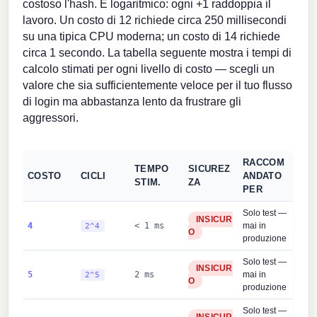
costoso l'hash. È logaritmico: ogni +1 raddoppia il
lavoro. Un costo di 12 richiede circa 250 millisecondi
su una tipica CPU moderna; un costo di 14 richiede
circa 1 secondo. La tabella seguente mostra i tempi di
calcolo stimati per ogni livello di costo — scegli un
valore che sia sufficientemente veloce per il tuo flusso
di login ma abbastanza lento da frustrare gli
aggressori.
RACCOM
TEMPO
SICUREZ
COSTO
CICLI
ANDATO
STIM.
ZA
PER
Solo test —
INSICUR
4
< 1 ms
mai in
2^4
O
produzione
Solo test —
INSICUR
5
2 ms
mai in
2^5
O
produzione
Solo test —
INSICUR