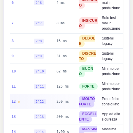
6
4 ms
mai in
2^6
O
produzione
Solo test —
INSICUR
7
8 ms
mai in
2^7
O
produzione
DEBOL
Sistemi
8
16 ms
2^8
E
legacy
DISCRE
Sistemi
9
31 ms
2^9
TO
legacy
BUON
Minimo per
10
62 ms
2^10
O
produzione
Minimo per
11
125 ms
FORTE
2^11
produzione
MOLTO
Predefinito
12
250 ms
2^12
FORTE
consigliato
ECCELL
App ad alta
13
500 ms
2^13
ENTE
sicurezza
MASSIM
Massima
14
1.00 s
2^14