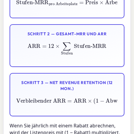
ä
SCHRITT 2 — GESAMT-MRR UND ARR
ARR
=
12
×
∑
Stufen
Stufen-MRR
SCHRITT 3 — NET REVENUE RETENTION (12
MON.)
Verbleibender ARR
=
ARR
×
(
1
−
Abwanderung
)
12
Wenn Sie jährlich mit einem Rabatt abrechnen,
wird der Listenpreis mit
(1 − Rabatt)
multipliziert,