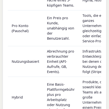
Fache eines 5-
Figma, Notion).
köpfigen Teams.
Tools, die ein
Ein Preis pro
ganzes
Kunde,
Pro Konto
Unternehmen
unabhängig von
(Pauschal)
gleichzeitig nutz
der
oder einfache Se
Benutzerzahl.
Service-Produkt
Abrechnung pro
Infrastruktur- 
verbrauchter
Entwicklerprodu
Nutzungsbasiert
Einheit (API-
bei denen die
Aufrufe, GB,
Nutzung dem W
Events).
folgt (Stripe, Twi
Produkte, die
Eine Basis-
sowohl kleine
Plattformgebühr
Teams als auch
plus pro
Hybrid
große
Arbeitsplatz
Unternehmen i
oder Nutzung
einem Preisbuc