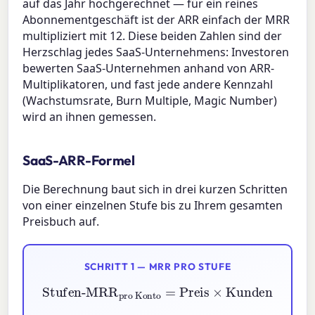
auf das Jahr hochgerechnet — für ein reines
Abonnementgeschäft ist der ARR einfach der MRR
multipliziert mit 12. Diese beiden Zahlen sind der
Herzschlag jedes SaaS-Unternehmens: Investoren
bewerten SaaS-Unternehmen anhand von ARR-
Multiplikatoren, und fast jede andere Kennzahl
(Wachstumsrate, Burn Multiple, Magic Number)
wird an ihnen gemessen.
SaaS-ARR-Formel
Die Berechnung baut sich in drei kurzen Schritten
von einer einzelnen Stufe bis zu Ihrem gesamten
Preisbuch auf.
SCHRITT 1 — MRR PRO STUFE
Stufen-MRR
pro Konto
=
Preis
×
Kunden
pro Arbeitsplatz
Stufen-MRR
=
Preis
×
Arbeitsplätze
×
Kunden