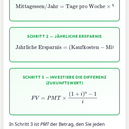
Mittagessen/Jahr
Tage pro Woche
×
Wochen pro Jahr
=
SCHRITT 2 — JÄHRLICHE ERSPARNIS
(
Kaufkosten
Jährliche Ersparnis
−
Mitbringkosten
=
)
×
Mittagessen/
ä
SCHRITT 3 — INVESTIERE DIE DIFFERENZ
(ZUKUNFTSWERT)
F
V
=
P
M
T
×
(
1
+
i
)
n
−
1
i
In Schritt 3 ist
PMT
der Betrag, den Sie jeden