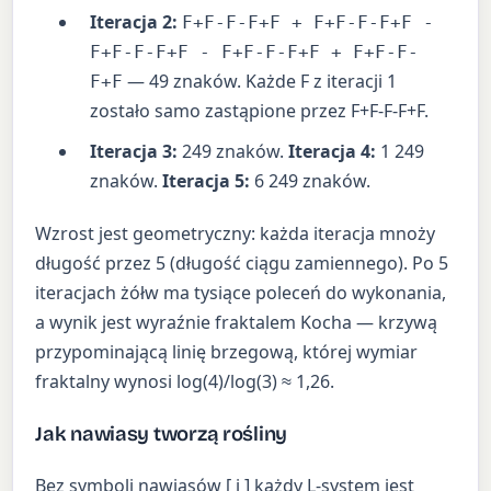
Iteracja 2:
F+F-F-F+F + F+F-F-F+F -
F+F-F-F+F - F+F-F-F+F + F+F-F-
— 49 znaków. Każde F z iteracji 1
F+F
zostało samo zastąpione przez F+F-F-F+F.
Iteracja 3:
249 znaków.
Iteracja 4:
1 249
znaków.
Iteracja 5:
6 249 znaków.
Wzrost jest geometryczny: każda iteracja mnoży
długość przez 5 (długość ciągu zamiennego). Po 5
iteracjach żółw ma tysiące poleceń do wykonania,
a wynik jest wyraźnie fraktalem Kocha — krzywą
przypominającą linię brzegową, której wymiar
fraktalny wynosi log(4)/log(3) ≈ 1,26.
Jak nawiasy tworzą rośliny
Bez symboli nawiasów [ i ] każdy L-system jest