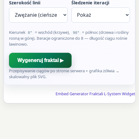
Szerokość linii
Śledzenie iteracji
Kierunek
= wschód (krzywe),
= północ (drzewa i rośliny
0°
90°
rosną w górę). Iteracje ograniczone do 8 — długość ciągu rośnie
lawinowo.
Wygeneruj fraktal ▶
Przepisywanie ciągów po stronie serwera + grafika żółwia →
skalowalny plik SVG.
Embed Generator Fraktali L-System Widget