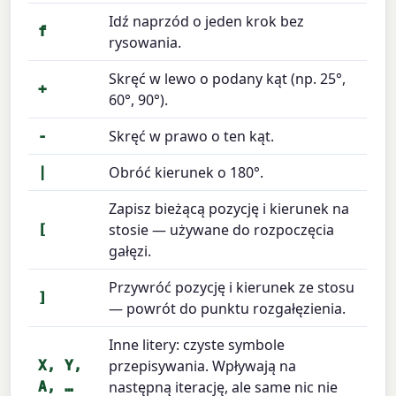
Idź naprzód o jeden krok bez
f
rysowania.
Skręć w lewo o podany kąt (np. 25°,
+
60°, 90°).
Skręć w prawo o ten kąt.
-
Obróć kierunek o 180°.
|
Zapisz bieżącą pozycję i kierunek na
stosie — używane do rozpoczęcia
[
gałęzi.
Przywróć pozycję i kierunek ze stosu
]
— powrót do punktu rozgałęzienia.
Inne litery: czyste symbole
przepisywania. Wpływają na
X, Y,
następną iterację, ale same nic nie
A, …