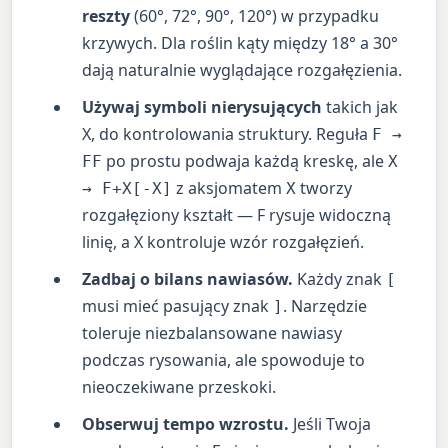
reszty
(60°, 72°, 90°, 120°) w przypadku
krzywych. Dla roślin kąty między 18° a 30°
dają naturalnie wyglądające rozgałęzienia.
Używaj symboli nierysujących
takich jak
X, do kontrolowania struktury. Reguła
F →
po prostu podwaja każdą kreskę, ale
FF
X
z aksjomatem
tworzy
→ F+X[-X]
X
rozgałęziony kształt — F rysuje widoczną
linię, a X kontroluje wzór rozgałęzień.
Zadbaj o bilans nawiasów.
Każdy znak
[
musi mieć pasujący znak
. Narzędzie
]
toleruje niezbalansowane nawiasy
podczas rysowania, ale spowoduje to
nieoczekiwane przeskoki.
Obserwuj tempo wzrostu.
Jeśli Twoja