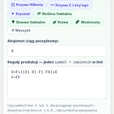
◰
Krzywa Hilberta
〰
Krzywa C Lévy’ego
✦
🌱
Kryształ
Roślina fraktalna
🌳
🌿
🌾
Drzewo fraktalne
Krzew
Wodorosty
↺ Wyczyść
Aksjomat (ciąg początkowy)
Reguły produkcji — jeden
w linii
symbol = zamiennik
Użyj wielkich liter
lub
dla pociągnięć rysunkowych i
F
G
dowolnej innej litery (X, Y, A, B…) dla symboli przepisywania