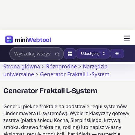
☰
mini
Webtool
Udostępnij
Strona główna
>
Różnorodne
>
Narzędzia
uniwersalne
>
Generator Fraktali L-System
Generator Fraktali L-System
Generuj piękne fraktale na podstawie reguł systemów
Lindenmayera (L-systemów). Wybierz klasyczny gotowy
zestaw (płatka śniegu Kocha, Sierpińskiego, krzywą
smoka, drzewo fraktalne, roślinę) lub napisz własny
aksjomat, reguły produkcji i kąt żółwia — narzędzie