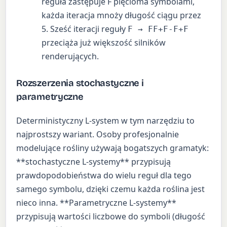
reguła zastępuje F pięcioma symbolami,
każda iteracja mnoży długość ciągu przez
5. Sześć iteracji reguły
F → FF+F-F+F
przeciąża już większość silników
renderujących.
Rozszerzenia stochastyczne i
parametryczne
Deterministyczny L-system w tym narzędziu to
najprostszy wariant. Osoby profesjonalnie
modelujące rośliny używają bogatszych gramatyk:
**stochastyczne L-systemy** przypisują
prawdopodobieństwa do wielu reguł dla tego
samego symbolu, dzięki czemu każda roślina jest
nieco inna. **Parametryczne L-systemy**
przypisują wartości liczbowe do symboli (długość