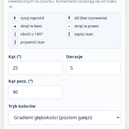
niewidocznych na rysunku. Komentarze zaczynają się od znaku
.
#
rysuj naprzód
idź (bez rysowania)
F
f
skręć w lewo
skręć w prawo
+
-
obróć o 180°
zapisz stan
|
[
przywróć stan
]
Kąt (°)
Iteracje
Kąt pocz. (°)
Tryb kolorów