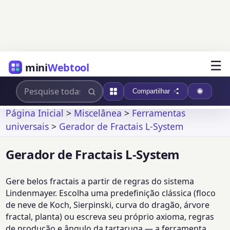
☰
mini
Webtool
Compartilhar
Página Inicial
>
Miscelânea
>
Ferramentas
universais
>
Gerador de Fractais L-System
Gerador de Fractais L-System
Gere belos fractais a partir de regras do sistema
Lindenmayer. Escolha uma predefinição clássica (floco
de neve de Koch, Sierpinski, curva do dragão, árvore
fractal, planta) ou escreva seu próprio axioma, regras
de produção e ângulo da tartaruga — a ferramenta