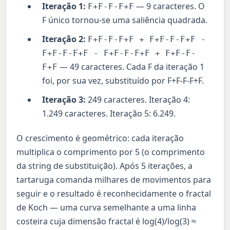
Iteração 1:
— 9 caracteres. O
F+F-F-F+F
F único tornou-se uma saliência quadrada.
Iteração 2:
F+F-F-F+F + F+F-F-F+F -
F+F-F-F+F - F+F-F-F+F + F+F-F-
— 49 caracteres. Cada F da iteração 1
F+F
foi, por sua vez, substituído por F+F-F-F+F.
Iteração 3:
249 caracteres. Iteração 4:
1.249 caracteres. Iteração 5: 6.249.
O crescimento é geométrico: cada iteração
multiplica o comprimento por 5 (o comprimento
da string de substituição). Após 5 iterações, a
tartaruga comanda milhares de movimentos para
seguir e o resultado é reconhecidamente o fractal
de Koch — uma curva semelhante a uma linha
costeira cuja dimensão fractal é log(4)/log(3) ≈