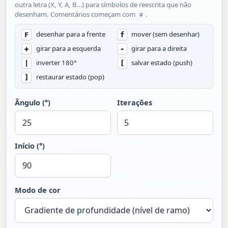
outra letra (X, Y, A, B…) para símbolos de reescrita que não
desenham. Comentários começam com
.
#
desenhar para a frente
mover (sem desenhar)
F
f
girar para a esquerda
girar para a direita
+
-
inverter 180°
salvar estado (push)
|
[
restaurar estado (pop)
]
Ângulo (°)
Iterações
Início (°)
Modo de cor