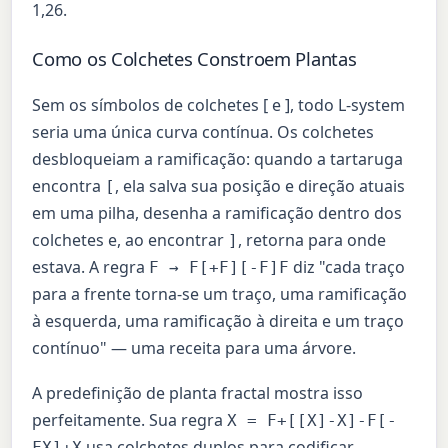
1,26.
Como os Colchetes Constroem Plantas
Sem os símbolos de colchetes [ e ], todo L-system
seria uma única curva contínua. Os colchetes
desbloqueiam a ramificação: quando a tartaruga
encontra
, ela salva sua posição e direção atuais
[
em uma pilha, desenha a ramificação dentro dos
colchetes e, ao encontrar
, retorna para onde
]
estava. A regra
diz "cada traço
F → F[+F][-F]F
para a frente torna-se um traço, uma ramificação
à esquerda, uma ramificação à direita e um traço
contínuo" — uma receita para uma árvore.
A predefinição de planta fractal mostra isso
perfeitamente. Sua regra
X = F+[[X]-X]-F[-
usa colchetes duplos para codificar
FX]+X