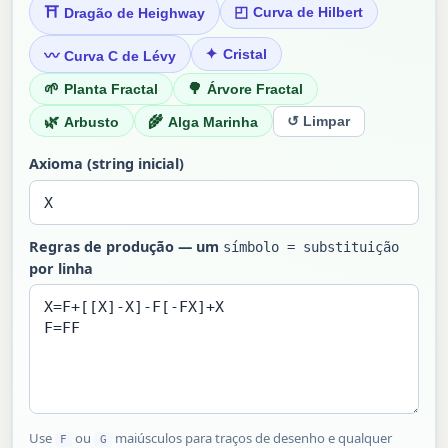
◰
⛩
Curva de Hilbert
Dragão de Heighway
✦
〰
Cristal
Curva C de Lévy
🌱
🌳
Planta Fractal
Árvore Fractal
🌿
🌾
↺ Limpar
Arbusto
Alga Marinha
Axioma (string inicial)
Regras de produção — um
símbolo = substituição
por linha
Use
ou
maiúsculos para traços de desenho e qualquer
F
G