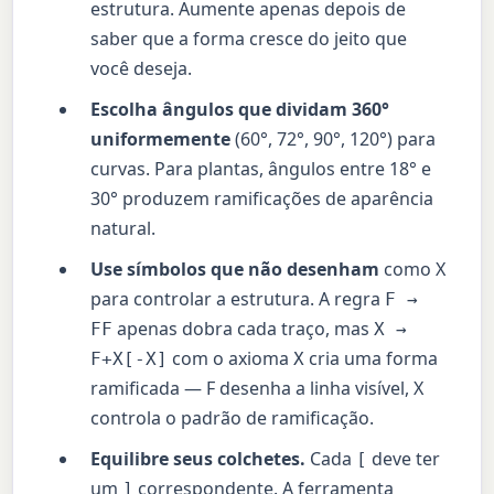
estrutura. Aumente apenas depois de
saber que a forma cresce do jeito que
você deseja.
Escolha ângulos que dividam 360°
uniformemente
(60°, 72°, 90°, 120°) para
curvas. Para plantas, ângulos entre 18° e
30° produzem ramificações de aparência
natural.
Use símbolos que não desenham
como X
para controlar a estrutura. A regra
F →
apenas dobra cada traço, mas
FF
X →
com o axioma
cria uma forma
F+X[-X]
X
ramificada — F desenha a linha visível, X
controla o padrão de ramificação.
Equilibre seus colchetes.
Cada
deve ter
[
um
correspondente. A ferramenta
]