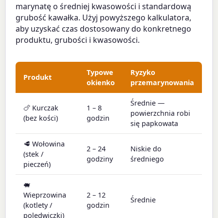
marynatę o średniej kwasowości i standardową
grubość kawałka. Użyj powyższego kalkulatora,
aby uzyskać czas dostosowany do konkretnego
produktu, grubości i kwasowości.
Typowe
Ryzyko
Produkt
okienko
przemarynowania
Średnie —
🍗 Kurczak
1 – 8
powierzchnia robi
(bez kości)
godzin
się papkowata
🥩 Wołowina
2 – 24
Niskie do
(stek /
godziny
średniego
pieczeń)
🐖
Wieprzowina
2 – 12
Średnie
(kotlety /
godzin
polędwiczki)