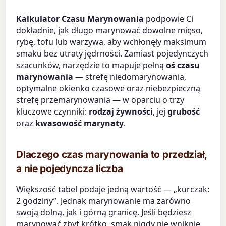
Kalkulator Czasu Marynowania
podpowie Ci
dokładnie, jak długo marynować dowolne mięso,
rybę, tofu lub warzywa, aby wchłonęły maksimum
smaku bez utraty jędrności. Zamiast pojedynczych
szacunków, narzędzie to mapuje pełną
oś czasu
marynowania
— strefę niedomarynowania,
optymalne okienko czasowe oraz niebezpieczną
strefę przemarynowania — w oparciu o trzy
kluczowe czynniki:
rodzaj żywności
, jej
grubość
oraz
kwasowość marynaty
.
Dlaczego czas marynowania to przedział,
a nie pojedyncza liczba
Większość tabel podaje jedną wartość — „kurczak:
2 godziny”. Jednak marynowanie ma zarówno
swoją dolną, jak i górną granicę. Jeśli będziesz
marynować zbyt krótko, smak nigdy nie wniknie