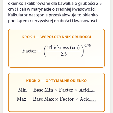
okienko skalibrowane dla kawałka o grubości 2,5
cm (1 cal) w marynacie o średniej kwasowości.
Kalkulator następnie przeskalowuje to okienko
pod kątem rzeczywistej grubości i kwasowości.
KROK 1 — WSPÓŁCZYNNIK GRUBOŚCI
Factor
=
(
Thickness (cm)
2.5
)
0.75
KROK 2 — OPTYMALNE OKIENKO
Min
=
Base Min
×
Factor
×
Acid
min
Max
=
Base Max
×
Factor
×
Acid
max