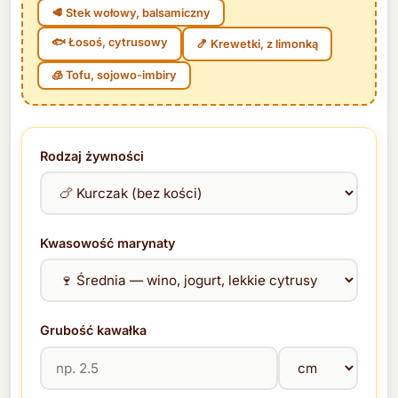
🥩 Stek wołowy, balsamiczny
🐟 Łosoś, cytrusowy
🍤 Krewetki, z limonką
🧊 Tofu, sojowo-imbiry
Rodzaj żywności
Kwasowość marynaty
Grubość kawałka