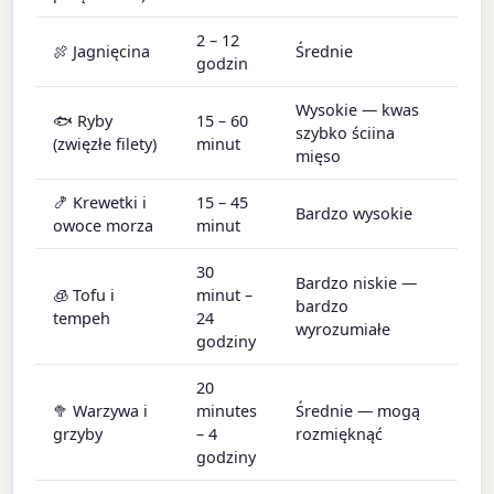
2 – 12
🍖 Jagnięcina
Średnie
godzin
Wysokie — kwas
🐟 Ryby
15 – 60
szybko ściina
(zwięzłe filety)
minut
mięso
🍤 Krewetki i
15 – 45
Bardzo wysokie
owoce morza
minut
30
Bardzo niskie —
🧊 Tofu i
minut –
bardzo
tempeh
24
wyrozumiałe
godziny
20
🥦 Warzywa i
minutes
Średnie — mogą
grzyby
– 4
rozmięknąć
godziny