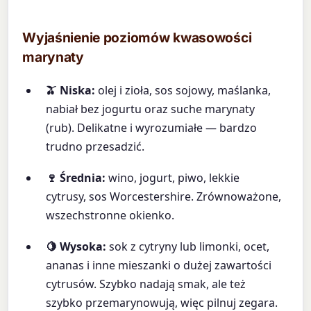
Wyjaśnienie poziomów kwasowości
marynaty
🫒 Niska:
olej i zioła, sos sojowy, maślanka,
nabiał bez jogurtu oraz suche marynaty
(rub). Delikatne i wyrozumiałe — bardzo
trudno przesadzić.
🍷 Średnia:
wino, jogurt, piwo, lekkie
cytrusy, sos Worcestershire. Zrównoważone,
wszechstronne okienko.
🍋 Wysoka:
sok z cytryny lub limonki, ocet,
ananas i inne mieszanki o dużej zawartości
cytrusów. Szybko nadają smak, ale też
szybko przemarynowują, więc pilnuj zegara.