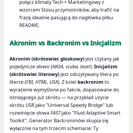
połącz klimaty Tech + Marketingowy z
wzorcem Stosu przymiotników, aby trafić na
frazę idealnie pasującą do nagłówka pliku
README.
Akronim vs Backronim vs Inicjalizm
Akronim (skrótowiec głoskowy)
jest czytany jak
pojedyncze słowo (
NASA, scuba, laser
).
Inicjalizm
(skrótowiec literowy)
jest odczytywany litera po
literze (
FBI, HTML, USA
). Z kolei
backronim
to
wyrażenie wymyślone po fakcie, dopasowane do
istniejącego już skrótu — na przykład użycie
skrótu
USB
jako "Universal Speedy Bridge" lub
rozwinięcie słowa
FAST
jako "Fluid Adaptive Smart
Toolkit". Generator Backronimów skupia się
wyłącznie na tym trzecim schemacie: Ty