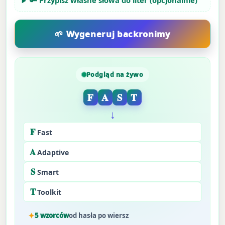
🔑 Przypisz własne słowa do liter (opcjonalnie)
Podgląd na żywo
F
A
S
T
↓
F
Fast
A
Adaptive
S
Smart
T
Toolkit
5 wzorców
od hasła po wiersz