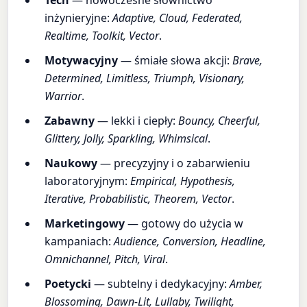
Tech
— nowoczesne słownictwo
inżynieryjne:
Adaptive, Cloud, Federated,
Realtime, Toolkit, Vector
.
Motywacyjny
— śmiałe słowa akcji:
Brave,
Determined, Limitless, Triumph, Visionary,
Warrior
.
Zabawny
— lekki i ciepły:
Bouncy, Cheerful,
Glittery, Jolly, Sparkling, Whimsical
.
Naukowy
— precyzyjny i o zabarwieniu
laboratoryjnym:
Empirical, Hypothesis,
Iterative, Probabilistic, Theorem, Vector
.
Marketingowy
— gotowy do użycia w
kampaniach:
Audience, Conversion, Headline,
Omnichannel, Pitch, Viral
.
Poetycki
— subtelny i dedykacyjny:
Amber,
Blossoming, Dawn-Lit, Lullaby, Twilight,