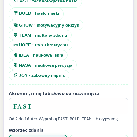
⚡ FAST · technologiczne hasło
🪧 BOLD · hasło marki
🚀 GROW · motywacyjny okrzyk
💬 TEAM · motto w zdaniu
📜 HOPE · tryb akrostychu
🧠 IDEA · naukowa iskra
🎯 NASA · naukowa precyzja
🎈 JOY · zabawny impuls
Akronim, imię lub słowo do rozwinięcia
Od 2 do 16 liter. Wypróbuj
,
,
lub czyjeś imię.
FAST
BOLD
TEAM
Wzorzec zdania