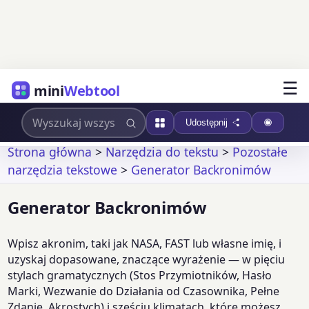
☰
mini
Webtool
Udostępnij
Strona główna
>
Narzędzia do tekstu
>
Pozostałe
narzędzia tekstowe
>
Generator Backronimów
Generator Backronimów
Wpisz akronim, taki jak NASA, FAST lub własne imię, i
uzyskaj dopasowane, znaczące wyrażenie — w pięciu
stylach gramatycznych (Stos Przymiotników, Hasło
Marki, Wezwanie do Działania od Czasownika, Pełne
Zdanie, Akrostych) i sześciu klimatach, które możesz