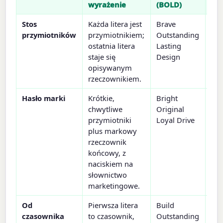
wyrażenie
(BOLD)
Stos
Każda litera jest
Brave
Na
przymiotników
przymiotnikiem;
Outstanding
lub
ostatnia litera
Lasting
któ
staje się
Design
lit
opisywanym
rze
rzeczownikiem.
Hasło marki
Krótkie,
Bright
Slo
chwytliwe
Original
kam
przymiotniki
Loyal Drive
ide
plus markowy
ma
rzeczownik
końcowy, z
naciskiem na
słownictwo
marketingowe.
Od
Pierwsza litera
Build
Okr
czasownika
to czasownik,
Outstanding
mob