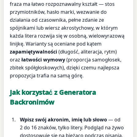
fraza ma łatwo rozpoznawalny kształt — stos
przymiotników, hasło marki, wezwanie do
działania od czasownika, pełne zdanie ze
spójnikami lub wiersz akrostychowy, w którym
każda litera rozwija się w osobną, wielowyrazową
linijkę. Warianty są oceniane pod kątem
zapamiętywalności
(długość, aliteracja, rytm)
oraz
łatwości wymowy
(proporcja samogłosek,
zbitek spółgłoskowych), dzięki czemu najlepsza
propozycja trafia na samą górę.
Jak korzystać z Generatora
Backronimów
Wpisz swój akronim, imię lub słowo
— od
2 do 16 znaków, tylko litery. Podgląd na żywo
dostosowuje się na bieżąco podczas pisania,