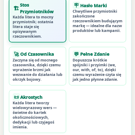
Stos
🪧
Hasło Marki
🏗
Przymiotników
Chwytliwe przymiotniki
zakończone
Każda litera to mocny
rzeczownikiem budującym
przymiotnik; ostatnia
markę — idealne dla nazw
litera staje się
produktów lub kampanii.
opisywanym
rzeczownikiem.
🚀
💬
Od Czasownika
Pełne Zdanie
Zaczyna się od mocnego
Dopuszcza krótkie
czasownika, dzięki czemu
spójniki i przyimki (we,
wyrażenie brzmi jak
our, with, of, to), dzięki
wezwanie do działania lub
czemu wyrażenie czyta się
okrzyk bojowy.
jak jedno płynne zdanie.
📜
Akrostych
Każda litera tworzy
wielowyrazowy wers —
świetne do kartek
okolicznościowych,
dedykacji lub czyjegoś
imienia.