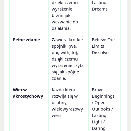
dzięki czemu
Lasting
mot
wyrażenie
Dreams
wew
brzmi jak
fir
wezwanie do
działania.
Pełne zdanie
Zawiera krótkie
Believe Our
Man
spójniki (we,
Limits
otw
our, with, to),
Dissolve
do
dzięki czemu
spo
wyrażenie czyta
się jak spójne
zdanie.
Wiersz
Każda litera
Brave
Kar
akrostychowy
rozwija się w
Beginnings
oko
osobny,
/ Open
ded
wielowyrazowy
Outlooks /
imi
wers.
Lasting
na 
Light /
Daring