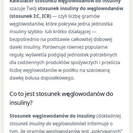
Kalkulator stosunku węglowodanów do insuliny
szacuje Twój
stosunek insuliny do węglowodanów
(stosunek I:C, ICR)
— czyli liczbę gramów
węglowodanów, które pokrywa jedna jednostka
insuliny szybko- lub krótko działającej —
bezpośrednio na podstawie całkowitej dobowej
dawki insuliny. Porównuje również popularne
reguły, wyświetla podgląd jednostek potrzebnych
dla codziennych produktów spożywczych i przelicza
liczbę węglowodanów w posiłku na szacowaną
dawkę bolusa doposiłkowego.
Co to jest stosunek węglowodanów do
insuliny?
Stosunek węglowodanów do insuliny
(dokładniej
stosunek insuliny do węglowodanów
) informuje o
tym, ile gramów węglowodanów jest „pokrywanych”