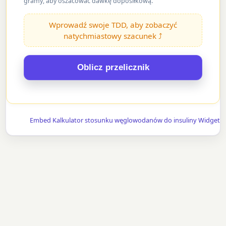
gramy, aby oszacować dawkę doposiłkową.
Wprowadź swoje TDD, aby zobaczyć
natychmiastowy szacunek ⤴
Oblicz przelicznik
Embed Kalkulator stosunku węglowodanów do insuliny Widget