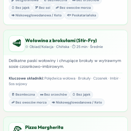
🌾 Bezglutenowa
🥛 Bezmleczna
🥜 Bez orzechów
🥚 Bez jajek
🫘 Bez soi
🦐 Bez owoców morza
🥑 Niskowęglowodanowa / Keto
🐟 Peskatariańska
🥩
Wołowina z brokułami (Stir-Fry)
🍲 Obiad/Kolacja · Chińska · ⏱ 25 min · Średnie
Delikatne paski wołowiny i chrupiące brokuły w wytrawnym
sosie czosnkowo-imbirowym.
Kluczowe składniki:
Polędwica wołowa · Brokuły · Czosnek · Imbir ·
Sos sojowy
🥛 Bezmleczna
🥜 Bez orzechów
🥚 Bez jajek
🦐 Bez owoców morza
🥑 Niskowęglowodanowa / Keto
🍕
Pizza Margherita