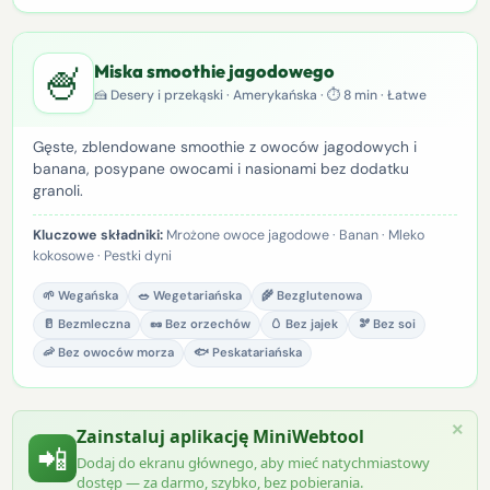
🍧
Miska smoothie jagodowego
🍰 Desery i przekąski · Amerykańska · ⏱ 8 min · Łatwe
Gęste, zblendowane smoothie z owoców jagodowych i
banana, posypane owocami i nasionami bez dodatku
granoli.
Kluczowe składniki:
Mrożone owoce jagodowe · Banan · Mleko
kokosowe · Pestki dyni
🌱 Wegańska
🥗 Wegetariańska
🌾 Bezglutenowa
🥛 Bezmleczna
🥜 Bez orzechów
🥚 Bez jajek
🫘 Bez soi
🦐 Bez owoców morza
🐟 Peskatariańska
×
Zainstaluj aplikację MiniWebtool
📲
Dodaj do ekranu głównego, aby mieć natychmiastowy
dostęp — za darmo, szybko, bez pobierania.