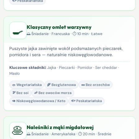
🐟 Peskatariańska
🍳
Klasyczny omlet warzywny
🌅 Śniadanie · Francuska · ⏱ 10 min · Łatwe
Puszyste jajka zawinięte wokół podsmażanych pieczarek,
pomidora i sera — naturalnie niskowęglowodanowe.
Kluczowe składniki:
Jajka · Pieczarki · Pomidor · Ser cheddar ·
Masło
🥗 Wegetariańska
🌾 Bezglutenowa
🥜 Bez orzechów
🫘 Bez soi
🦐 Bez owoców morza
🥑 Niskowęglowodanowa / Keto
🐟 Peskatariańska
🥞
Naleśniki z mąki migdałowej
🌅 Śniadanie · Amerykańska · ⏱ 20 min · Średnie