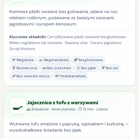
Kremowe płatki owsiane bez gotowania, zalane na noc
mlekiem roślinnym, podawane ze świeżymi owocami
jagodowymi i syropem klonowym.
Kluczowe składniki:
Certyfikowane płatki owsiane bezglutenowe ·
Mleko migdałowe lub owsiane · Nasiona chia · Owoce jagodowe ·
Syrop klonowy
🌱 Wegańska
🥗 Wegetariańska
🌾 Bezglutenowa
🥛 Bezmleczna
🥜 Bez orzechów
🥚 Bez jajek
🫘 Bez soi
🦐 Bez owoców morza
🐟 Peskatariańska
🍳
Jajecznica z tofu z warzywami
🌅 Śniadanie · Amerykańska · ⏱ 15 min · Łatwe
Wytrawne tofu smażone z papryką, szpinakiem i kurkumą —
wysokobiałkowe śniadanie bez jajek.