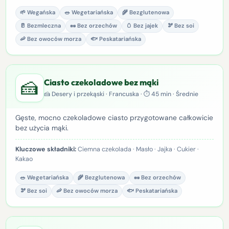
🌱 Wegańska
🥗 Wegetariańska
🌾 Bezglutenowa
🥛 Bezmleczna
🥜 Bez orzechów
🥚 Bez jajek
🫘 Bez soi
🦐 Bez owoców morza
🐟 Peskatariańska
🍰
Ciasto czekoladowe bez mąki
🍰 Desery i przekąski · Francuska · ⏱ 45 min · Średnie
Gęste, mocno czekoladowe ciasto przygotowane całkowicie
bez użycia mąki.
Kluczowe składniki:
Ciemna czekolada · Masło · Jajka · Cukier ·
Kakao
🥗 Wegetariańska
🌾 Bezglutenowa
🥜 Bez orzechów
🫘 Bez soi
🦐 Bez owoców morza
🐟 Peskatariańska