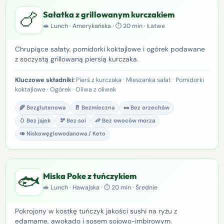
🍗
Sałatka z grillowanym kurczakiem
🥪 Lunch · Amerykańska · ⏱ 20 min · Łatwe
Chrupiące sałaty, pomidorki koktajlowe i ogórek podawane
z soczystą grillowaną piersią kurczaka.
Kluczowe składniki:
Pierś z kurczaka · Mieszanka sałat · Pomidorki
koktajlowe · Ogórek · Oliwa z oliwek
🌾 Bezglutenowa
🥛 Bezmleczna
🥜 Bez orzechów
🥚 Bez jajek
🫘 Bez soi
🦐 Bez owoców morza
🥑 Niskowęglowodanowa / Keto
🐟
Miska Poke z tuńczykiem
🥪 Lunch · Hawajska · ⏱ 20 min · Średnie
Pokrojony w kostkę tuńczyk jakości sushi na ryżu z
edamame, awokado i sosem sojowo-imbirowym.