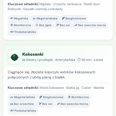
Kluczowe składniki:
Migdały · Orzechy nerkowca · Pestki dyni ·
Rodzynki · Kawałki ciemnej czekolady
🌱 Wegańska
🥗 Wegetariańska
🌾 Bezglutenowa
🥛 Bezmleczna
🥚 Bez jajek
🫘 Bez soi
🦐 Bez owoców morza
🐟 Peskatariańska
🥥
Kokosanki
🍰 Desery i przekąski · Amerykańska · ⏱ 30 min · Łatwe
Ciągnące się, złociste kopczyki wiórków kokosowych
połączonych z ubitą pianą z białek.
Kluczowe składniki:
Wiórki kokosowe · Białka jaj · Cukier · Wanilia
🥗 Wegetariańska
🌾 Bezglutenowa
🥛 Bezmleczna
🥜 Bez orzechów
🫘 Bez soi
🦐 Bez owoców morza
🐟 Peskatariańska