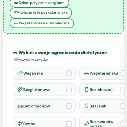
🥜 Dzieci przyjazne alergikom
🐟 Kolacja keto peskatariańska
🥗 Wegetariańska + Bezmleczna
🥗 Wybierz swoje ograniczenia dietetyczne
Wyczyść wszystko
🌱
🥗
Wegańska
Wegetariańska
🌾
🥛
Bezglutenowa
Bezmleczna
🥜
🥚
Bez orzechów
Bez jajek
Bez owoców
🫘
🦐
Bez soi
morza