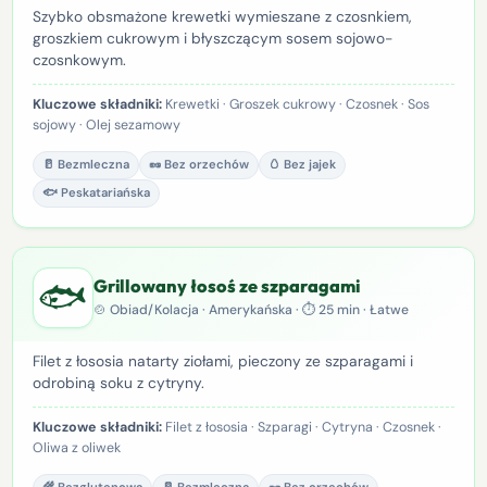
Szybko obsmażone krewetki wymieszane z czosnkiem,
groszkiem cukrowym i błyszczącym sosem sojowo-
czosnkowym.
Kluczowe składniki:
Krewetki · Groszek cukrowy · Czosnek · Sos
sojowy · Olej sezamowy
🥛 Bezmleczna
🥜 Bez orzechów
🥚 Bez jajek
🐟 Peskatariańska
🐟
Grillowany łosoś ze szparagami
🍲 Obiad/Kolacja · Amerykańska · ⏱ 25 min · Łatwe
Filet z łososia natarty ziołami, pieczony ze szparagami i
odrobiną soku z cytryny.
Kluczowe składniki:
Filet z łososia · Szparagi · Cytryna · Czosnek ·
Oliwa z oliwek