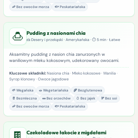
🦐 Bez owoców morza
🐟 Peskatariańska
🍮
Pudding z nasionami chia
🍰 Desery i przekąski · Amerykańska · ⏱ 5 min · Łatwe
Aksamitny pudding z nasion chia zanurzonych w
waniliowym mleku kokosowym, udekorowany owocami.
Kluczowe składniki:
Nasiona chia · Mleko kokosowe · Wanilia ·
Syrop klonowy · Owoce jagodowe
🌱 Wegańska
🥗 Wegetariańska
🌾 Bezglutenowa
🥛 Bezmleczna
🥜 Bez orzechów
🥚 Bez jajek
🫘 Bez soi
🦐 Bez owoców morza
🐟 Peskatariańska
🍫
Czekoladowe łakocie z migdałami