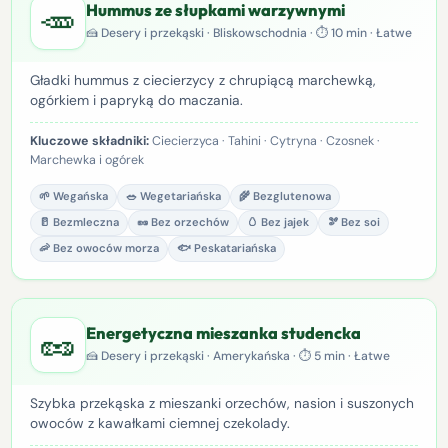
🥕
Hummus ze słupkami warzywnymi
🍰 Desery i przekąski · Bliskowschodnia · ⏱ 10 min · Łatwe
Gładki hummus z ciecierzycy z chrupiącą marchewką,
ogórkiem i papryką do maczania.
Kluczowe składniki:
Ciecierzyca · Tahini · Cytryna · Czosnek ·
Marchewka i ogórek
🌱 Wegańska
🥗 Wegetariańska
🌾 Bezglutenowa
🥛 Bezmleczna
🥜 Bez orzechów
🥚 Bez jajek
🫘 Bez soi
🦐 Bez owoców morza
🐟 Peskatariańska
🥜
Energetyczna mieszanka studencka
🍰 Desery i przekąski · Amerykańska · ⏱ 5 min · Łatwe
Szybka przekąska z mieszanki orzechów, nasion i suszonych
owoców z kawałkami ciemnej czekolady.