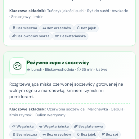
Kluczowe składniki:
Tuńczyk jakości sushi · Ryż do sushi · Awokado
· Sos sojowy · Imbir
🥛 Bezmleczna
🥜 Bez orzechów
🥚 Bez jajek
🦐 Bez owoców morza
🐟 Peskatariańska
🍲
Pożywna zupa z soczewicy
🥪 Lunch · Bliskowschodnia · ⏱ 35 min · Łatwe
Rozgrzewająca miska czerwonej soczewicy gotowanej na
wolnym ogniu z marchewką, kminem rzymskim i
pomidorami.
Kluczowe składniki:
Czerwona soczewica · Marchewka · Cebula ·
Kmin rzymski · Bulion warzywny
🌱 Wegańska
🥗 Wegetariańska
🌾 Bezglutenowa
🥛 Bezmleczna
🥜 Bez orzechów
🥚 Bez jajek
🫘 Bez soi