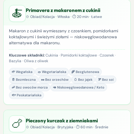
🍝
Primavera z makaronem z cukinii
🍲 Obiad/Kolacja · Włoska · ⏱ 20 min · Łatwe
Makaron z cukinii wymieszany z czosnkiem, pomidorkami
koktajlowymi i świeżymi ziołami — niskowęglowodanowa
alternatywa dla makaronu.
Kluczowe składniki:
Cukinia · Pomidorki koktajlowe · Czosnek ·
Bazylia · Oliwa z oliwek
🌱 Wegańska
🥗 Wegetariańska
🌾 Bezglutenowa
🥛 Bezmleczna
🥜 Bez orzechów
🥚 Bez jajek
🫘 Bez soi
🦐 Bez owoców morza
🥑 Niskowęglowodanowa / Keto
🐟 Peskatariańska
🍗
Pieczony kurczak z ziemniakami
🍲 Obiad/Kolacja · Brytyjska · ⏱ 60 min · Średnie