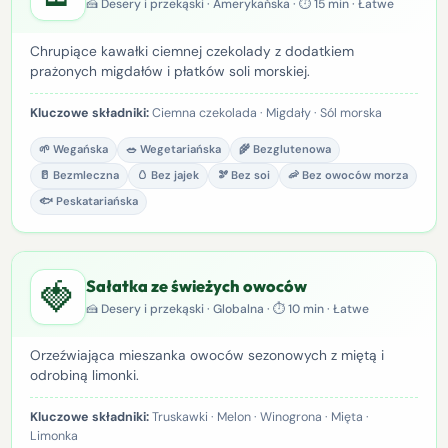
🍰 Desery i przekąski · Amerykańska · ⏱ 15 min · Łatwe
Chrupiące kawałki ciemnej czekolady z dodatkiem
prażonych migdałów i płatków soli morskiej.
Kluczowe składniki:
Ciemna czekolada · Migdały · Sól morska
🌱 Wegańska
🥗 Wegetariańska
🌾 Bezglutenowa
🥛 Bezmleczna
🥚 Bez jajek
🫘 Bez soi
🦐 Bez owoców morza
🐟 Peskatariańska
🍓
Sałatka ze świeżych owoców
🍰 Desery i przekąski · Globalna · ⏱ 10 min · Łatwe
Orzeźwiająca mieszanka owoców sezonowych z miętą i
odrobiną limonki.
Kluczowe składniki:
Truskawki · Melon · Winogrona · Mięta ·
Limonka