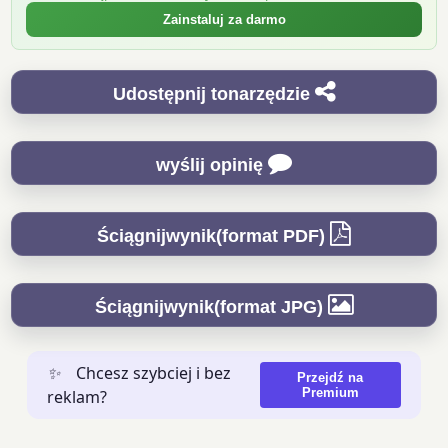
Zainstaluj za darmo
Udostępnij tonarzędzie
wyślij opinię
Ściągnijwynik(format PDF)
Ściągnijwynik(format JPG)
✨
Chcesz szybciej i bez
Przejdź na
Premium
reklam?