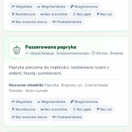
🌱 Wegańska
🥗 Wegetariańska
🌾 Bezglutenowa
🥛 Bezmleczna
🥜 Bez orzechów
🥚 Bez jajek
🫘 Bez soi
🦐 Bez owoców morza
🐟 Peskatariańska
🫑
Faszerowana papryka
🍲 Obiad/Kolacja · Śródziemnomorska · ⏱ 45 min · Średnie
Papryka pieczona do miękkości, nadziewana ryżem z
ziołami, fasolą i pomidorami.
Kluczowe składniki:
Papryka · Brązowy ryż · Czarna fasola ·
Pomidor · Kmin rzymski
🌱 Wegańska
🥗 Wegetariańska
🌾 Bezglutenowa
🥛 Bezmleczna
🥜 Bez orzechów
🥚 Bez jajek
🫘 Bez soi
🦐 Bez owoców morza
🐟 Peskatariańska