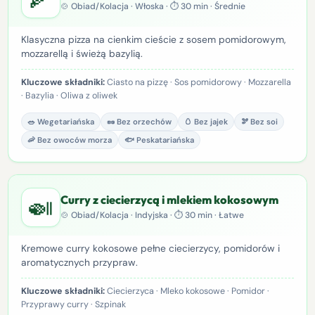
🍲 Obiad/Kolacja · Włoska · ⏱ 30 min · Średnie
Klasyczna pizza na cienkim cieście z sosem pomidorowym,
mozzarellą i świeżą bazylią.
Kluczowe składniki:
Ciasto na pizzę · Sos pomidorowy · Mozzarella
· Bazylia · Oliwa z oliwek
🥗 Wegetariańska
🥜 Bez orzechów
🥚 Bez jajek
🫘 Bez soi
🦐 Bez owoców morza
🐟 Peskatariańska
🍛
Curry z ciecierzycą i mlekiem kokosowym
🍲 Obiad/Kolacja · Indyjska · ⏱ 30 min · Łatwe
Kremowe curry kokosowe pełne ciecierzycy, pomidorów i
aromatycznych przypraw.
Kluczowe składniki:
Ciecierzyca · Mleko kokosowe · Pomidor ·
Przyprawy curry · Szpinak