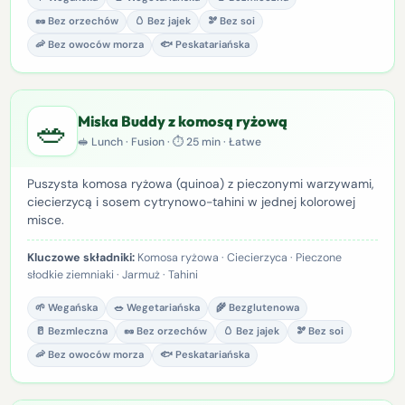
🥜 Bez orzechów
🥚 Bez jajek
🫘 Bez soi
🦐 Bez owoców morza
🐟 Peskatariańska
🥗
Miska Buddy z komosą ryżową
🥪 Lunch · Fusion · ⏱ 25 min · Łatwe
Puszysta komosa ryżowa (quinoa) z pieczonymi warzywami,
ciecierzycą i sosem cytrynowo-tahini w jednej kolorowej
misce.
Kluczowe składniki:
Komosa ryżowa · Ciecierzyca · Pieczone
słodkie ziemniaki · Jarmuż · Tahini
🌱 Wegańska
🥗 Wegetariańska
🌾 Bezglutenowa
🥛 Bezmleczna
🥜 Bez orzechów
🥚 Bez jajek
🫘 Bez soi
🦐 Bez owoców morza
🐟 Peskatariańska