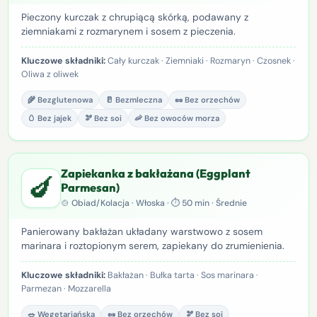
Pieczony kurczak z chrupiącą skórką, podawany z
ziemniakami z rozmarynem i sosem z pieczenia.
Kluczowe składniki:
Cały kurczak · Ziemniaki · Rozmaryn · Czosnek ·
Oliwa z oliwek
🌾 Bezglutenowa
🥛 Bezmleczna
🥜 Bez orzechów
🥚 Bez jajek
🫘 Bez soi
🦐 Bez owoców morza
Zapiekanka z bakłażana (Eggplant
🍆
Parmesan)
🍲 Obiad/Kolacja · Włoska · ⏱ 50 min · Średnie
Panierowany bakłażan układany warstwowo z sosem
marinara i roztopionym serem, zapiekany do zrumienienia.
Kluczowe składniki:
Bakłażan · Bułka tarta · Sos marinara ·
Parmezan · Mozzarella
🥗 Wegetariańska
🥜 Bez orzechów
🫘 Bez soi