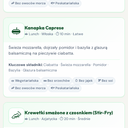
🦐 Bez owoców morza
🐟 Peskatariańska
🥪
Kanapka Caprese
🥪 Lunch · Włoska · ⏱ 10 min · Łatwe
Świeża mozzarella, dojrzały pomidor i bazylia z glazurą
balsamiczną na pieczywie ciabatta.
Kluczowe składniki:
Ciabatta · Świeża mozzarella · Pomidor ·
Bazylia · Glazura balsamiczna
🥗 Wegetariańska
🥜 Bez orzechów
🥚 Bez jajek
🫘 Bez soi
🦐 Bez owoców morza
🐟 Peskatariańska
🦐
Krewetki smażone z czosnkiem (Stir-Fry)
🥪 Lunch · Azjatycka · ⏱ 20 min · Średnie