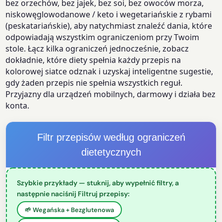
bez orzechów, bez jajek, bez soi, bez owoców morza,
niskowęglowodanowe / keto i wegetariańskie z rybami
(peskatariańskie), aby natychmiast znaleźć dania, które
odpowiadają wszystkim ograniczeniom przy Twoim
stole. Łącz kilka ograniczeń jednocześnie, zobacz
dokładnie, które diety spełnia każdy przepis na
kolorowej siatce odznak i uzyskaj inteligentne sugestie,
gdy żaden przepis nie spełnia wszystkich reguł.
Przyjazny dla urządzeń mobilnych, darmowy i działa bez
konta.
Filtr przepisów według ograniczeń
dietetycznych
Szybkie przykłady — stuknij, aby wypełnić filtry, a
następnie naciśnij Filtruj przepisy:
🌱 Wegańska + Bezglutenowa