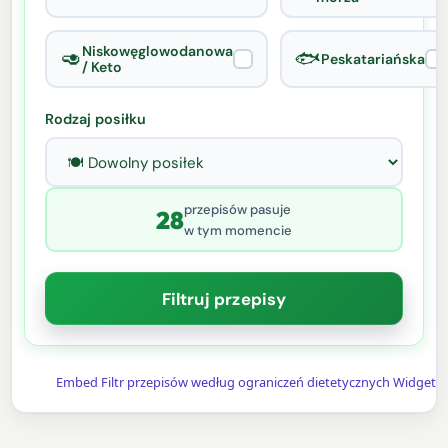
Niskowęglowodanowa
🥑
🐟
Peskatariańska
/ Keto
Rodzaj posiłku
przepisów pasuje
28
w tym momencie
Filtruj przepisy
Embed Filtr przepisów według ograniczeń dietetycznych Widget