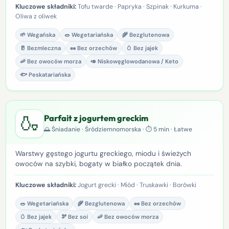
Kluczowe składniki:
Tofu twarde · Papryka · Szpinak · Kurkuma ·
Oliwa z oliwek
🌱 Wegańska
🥗 Wegetariańska
🌾 Bezglutenowa
🥛 Bezmleczna
🥜 Bez orzechów
🥚 Bez jajek
🦐 Bez owoców morza
🥑 Niskowęglowodanowa / Keto
🐟 Peskatariańska
🍶
Parfait z jogurtem greckim
🌅 Śniadanie · Śródziemnomorska · ⏱ 5 min · Łatwe
Warstwy gęstego jogurtu greckiego, miodu i świeżych
owoców na szybki, bogaty w białko początek dnia.
Kluczowe składniki:
Jogurt grecki · Miód · Truskawki · Borówki
🥗 Wegetariańska
🌾 Bezglutenowa
🥜 Bez orzechów
🥚 Bez jajek
🫘 Bez soi
🦐 Bez owoców morza