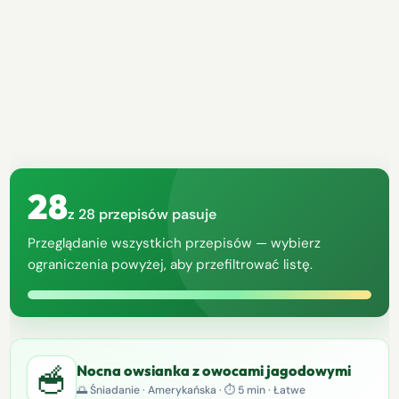
28
z 28 przepisów pasuje
Przeglądanie wszystkich przepisów — wybierz
ograniczenia powyżej, aby przefiltrować listę.
🥣
Nocna owsianka z owocami jagodowymi
🌅 Śniadanie · Amerykańska · ⏱ 5 min · Łatwe