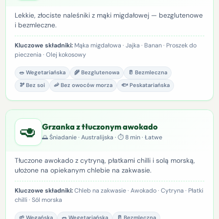
Lekkie, złociste naleśniki z mąki migdałowej — bezglutenowe
i bezmleczne.
Kluczowe składniki:
Mąka migdałowa · Jajka · Banan · Proszek do
pieczenia · Olej kokosowy
🥗 Wegetariańska
🌾 Bezglutenowa
🥛 Bezmleczna
🫘 Bez soi
🦐 Bez owoców morza
🐟 Peskatariańska
🥑
Grzanka z tłuczonym awokado
🌅 Śniadanie · Australijska · ⏱ 8 min · Łatwe
Tłuczone awokado z cytryną, płatkami chilli i solą morską,
ułożone na opiekanym chlebie na zakwasie.
Kluczowe składniki:
Chleb na zakwasie · Awokado · Cytryna · Płatki
chilli · Sól morska
🌱 Wegańska
🥗 Wegetariańska
🥛 Bezmleczna