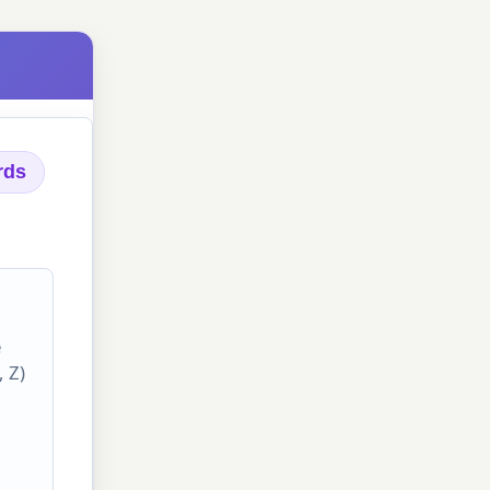
rds
e
, Z)