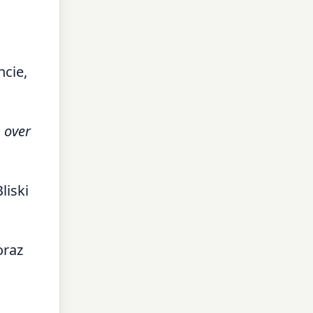
cie,
 over
liski
oraz