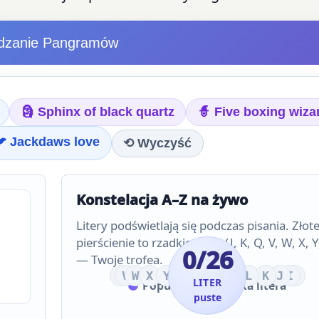
dzanie Pangramów
🗿 Sphinx of black quartz
🧙 Five boxing wiza
 Jackdaws love
⟲ Wyczyść
Konstelacja A–Z na żywo
Litery podświetlają się podczas pisania. Złot
pierścienie to rzadkie litery (J, K, Q, V, W, X, Y
0/26
— Twoje trofea.
T
U
S
V
R
W
Q
X
P
Y
O
Z
A
N
B
M
C
L
D
K
E
J
F
I
G
H
LITER
Popularna
Rzadka litera
puste