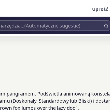
Uprość 
kim pangramem. Podświetla animowaną konstelac
ramu (Doskonały, Standardowy lub Bliski) i dosta
brown fox jumps over the lazy dog".