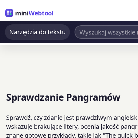
mini
Webtool
Narzędzia do tekstu
Sprawdzanie Pangramów
Sprawdź, czy zdanie jest prawdziwym angiels
wskazuje brakujące litery, ocenia jakość pang
znane gotowe przykłady, takie jak "The quick 