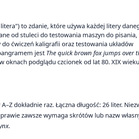
 litera") to zdanie, które używa każdej litery dane
ane od stuleci do testowania maszyn do pisania,
 do ćwiczeń kaligrafii oraz testowania układów
m pangramem jest
The quick brown fox jumps over t
 w oknach podglądu czcionek od lat 80. XIX wieku
A–Z dokładnie raz. Łączna długość: 26 liter. Niez
 i prawie zawsze wymaga skrótów lub nazw własn
ynx.