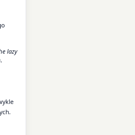
go
he lazy
.
wykle
ych.