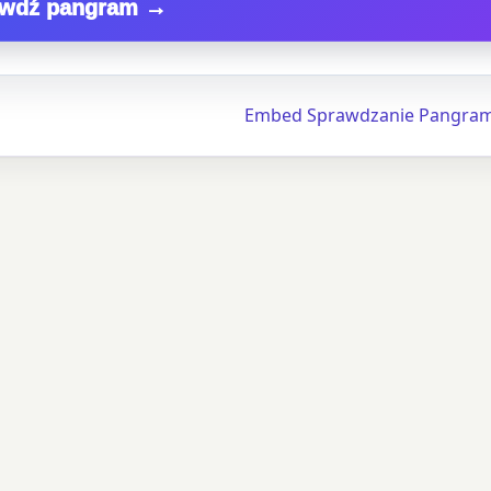
awdź pangram →
Embed Sprawdzanie Pangra