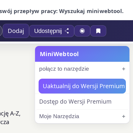
swój przepływ pracy: Wyszukaj miniwebtool.
Dodaj
Udostępnij
MiniWebtool
połącz to narzędzie
Uaktualnij do Wersji Premium
Dostęp do Wersji Premium
ję A-Z,
Moje Narzędzia
rcza