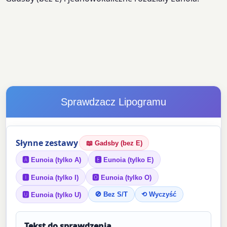
Sprawdzacz Lipogramu
Słynne zestawy
📖 Gadsby (bez E)
🅰 Eunoia (tylko A)
🅴 Eunoia (tylko E)
🅸 Eunoia (tylko I)
🅾 Eunoia (tylko O)
🚫 Bez S/T
⟲ Wyczyść
🆄 Eunoia (tylko U)
Tekst do sprawdzenia