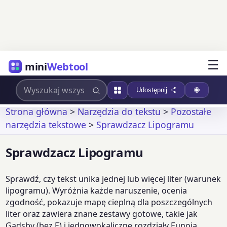
☰
mini
Webtool
Udostępnij
Strona główna
>
Narzędzia do tekstu
>
Pozostałe
narzędzia tekstowe
>
Sprawdzacz Lipogramu
Sprawdzacz Lipogramu
Sprawdź, czy tekst unika jednej lub więcej liter (warunek
lipogramu). Wyróżnia każde naruszenie, ocenia
zgodność, pokazuje mapę cieplną dla poszczególnych
liter oraz zawiera znane zestawy gotowe, takie jak
Gadsby (bez E) i jednowokaliczne rozdziały Eunoia.