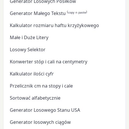
Generator Losowych Posiłków
Generator Małego Tekstu ⁽ᶜᵒᵖʸ ⁿ ᵖᵃˢᵗᵉ⁾
Kalkulator rozmiaru haftu krzyżykowego
Małe i Duże Litery
Losowy Selektor
Konwerter stóp i cali na centymetry
Kalkulator ilości cyfr
Przelicznik cm na stopy i cale
Sortować alfabetycznie
Generator Losowego Stanu USA
Generator losowych ciągów