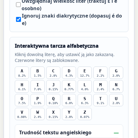
Uwzględniaj wielkość liter (traktuj E i e
osobno)
Ignoruj znaki diakrytyczne (dopasuj é do
e)
Interaktywna tarcza alfabetyczna
Kliknij dowolną literę, aby ustawić ją jako zakazaną.
Czerwone litery są zablokowane.
A
B
C
D
E
F
G
8.2%
1.5%
2.8%
4.3%
12.7%
2.2%
2.0%
H
I
J
K
L
M
N
6.1%
7.0%
0.15%
0.77%
4.0%
2.4%
6.7%
O
P
Q
R
S
T
U
7.5%
1.9%
0.10%
6.0%
6.3%
9.1%
2.8%
V
W
X
Y
Z
0.98%
2.4%
0.15%
2.0%
0.07%
—
Trudność tekstu angielskiego