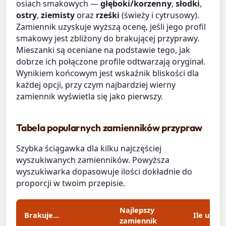
osiach smakowych —
głęboki/korzenny
,
słodki
,
ostry
,
ziemisty
oraz
rześki
(świeży i cytrusowy).
Zamiennik uzyskuje wyższą ocenę, jeśli jego profil
smakowy jest zbliżony do brakującej przyprawy.
Mieszanki są oceniane na podstawie tego, jak
dobrze ich połączone profile odtwarzają oryginał.
Wynikiem końcowym jest wskaźnik bliskości dla
każdej opcji, przy czym najbardziej wierny
zamiennik wyświetla się jako pierwszy.
Tabela popularnych zamienników przypraw
Szybka ściągawka dla kilku najczęściej
wyszukiwanych zamienników. Powyższa
wyszukiwarka dopasowuje ilości dokładnie do
proporcji w twoim przepisie.
Najlepszy
Brakuje…
Ile użyć
zamiennik