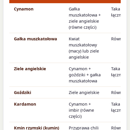
Cynamon
Gałka
Taka sam
muszkatołowa +
łączna il
ziele angielskie
(równe części)
Gałka muszkatołowa
Kwiat
Równa il
muszkatołowy
(macy) lub ziele
angielskie
Ziele angielskie
Cynamon +
Taka sam
goździki + gałka
łączna il
muszkatołowa
Goździki
Ziele angielskie
Równa il
Kardamon
Cynamon +
Taka sam
imbir (równe
łączna il
części)
Kmin rzymski (kumin)
Przyprawa chili
Równa il