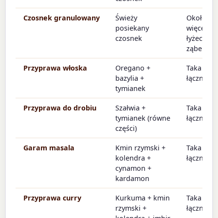
Czosnek granulowany
Świeży
Około 3×
posiekany
więcej (⅛
czosnek
łyżeczki ≈
ząbek)
Przyprawa włoska
Oregano +
Taka sam
bazylia +
łączna il
tymianek
Przyprawa do drobiu
Szałwia +
Taka sam
tymianek (równe
łączna il
części)
Garam masala
Kmin rzymski +
Taka sam
kolendra +
łączna il
cynamon +
kardamon
Przyprawa curry
Kurkuma + kmin
Taka sam
rzymski +
łączna il