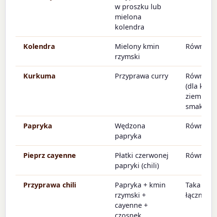
w proszku lub
mielona
kolendra
Kolendra
Mielony kmin
Równa il
rzymski
Kurkuma
Przyprawa curry
Równa il
(dla kolo
ziemiste
smaku)
Papryka
Wędzona
Równa il
papryka
Pieprz cayenne
Płatki czerwonej
Równa il
papryki (chili)
Przyprawa chili
Papryka + kmin
Taka sam
rzymski +
łączna il
cayenne +
czosnek