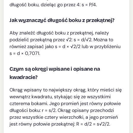
długość boku, dzieląc go przez 4: s = P/4.
Jak wyznaczyć długość boku z przekątnej?
Aby znaleźć długość boku z przekątnej, należy
podzielić przekątną przez √2: s = d/√2. Można to
również zapisać jako s = d × √2/2 lub w przybliżeniu
s = d × 0,7071.
Czym są okręgi wpisane i opisane na
kwadracie?
Okrąg wpisany to największy okrąg, który mieści się
wewnątrz kwadratu, stykając się ze wszystkimi
czterema bokami. Jego promień jest równy połowie
długości boku: r = s/2. Okrąg opisany przechodzi
przez wszystkie cztery wierzchołki, a jego promień
jest równy połowie przekątnej: R = d/2 = s√2/2.