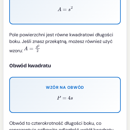
A
=
s
2
Pole powierzchni jest równe kwadratowi długości
boku. Jeśli znasz przekątną, możesz również użyć
A
=
d
2
2
wzoru:
Obwód kwadratu
WZÓR NA OBWÓD
P
=
4
s
Obwód to czterokrotność długości boku, co
reprezentuje całkowitą odległość wokół kwadratu.