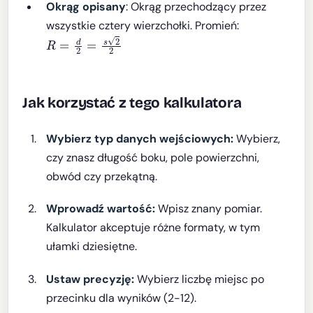
Okrąg opisany
: Okrąg przechodzący przez
wszystkie cztery wierzchołki. Promień:
R
=
d
2
=
s
2
2
Jak korzystać z tego kalkulatora
Wybierz typ danych wejściowych:
Wybierz,
czy znasz długość boku, pole powierzchni,
obwód czy przekątną.
Wprowadź wartość:
Wpisz znany pomiar.
Kalkulator akceptuje różne formaty, w tym
ułamki dziesiętne.
Ustaw precyzję:
Wybierz liczbę miejsc po
przecinku dla wyników (2-12).