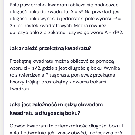
Pole powierzchni kwadratu oblicza się podnosząc
długość boku do kwadratu: A = s². Na przykład, jeśli
długość boku wynosi 5 jednostek, pole wynosi 5² =
25 jednostek kwadratowych. Można również
obliczyć pole z przekątnej, używając wzoru A = d²/2.
Jak znaleźć przekątną kwadratu?
Przekątną kwadratu można obliczyć za pomocą
wzoru d = s√2, gdzie s jest długością boku. Wynika
to z twierdzenia Pitagorasa, ponieważ przekątna
tworzy trójkąt prostokątny z dwoma bokami
kwadratu.
Jaka jest zależność między obwodem
kwadratu a długością boku?
Obwód kwadratu to czterokrotność długości boku: P
= 4s. I odwrotnie, jeśli znasz obwód, możesz znaleźć