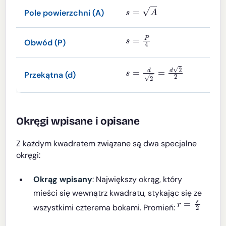
s
=
A
Pole powierzchni (A)
s
=
P
4
Obwód (P)
s
=
d
2
=
d
2
2
Przekątna (d)
Okręgi wpisane i opisane
Z każdym kwadratem związane są dwa specjalne
okręgi:
Okrąg wpisany
: Największy okrąg, który
mieści się wewnątrz kwadratu, stykając się ze
r
=
s
2
wszystkimi czterema bokami. Promień: