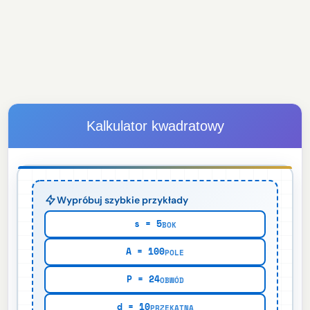
Kalkulator kwadratowy
Wypróbuj szybkie przykłady
s = 5
BOK
A = 100
POLE
P = 24
OBWÓD
d = 10
PRZEKĄTNA