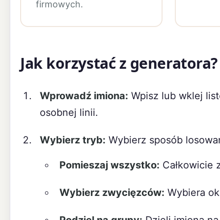
firmowych.
Jak korzystać z generatora?
Wprowadź imiona:
Wpisz lub wklej li
osobnej linii.
Wybierz tryb:
Wybierz sposób losowan
Pomieszaj wszystko:
Całkowicie z
Wybierz zwycięzców:
Wybiera okr
Podziel na grupy:
Dzieli imiona n