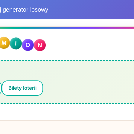
j generator losowy
N
M
I
O
Bilety loterii