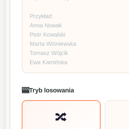
🎰
Tryb losowania
🔀