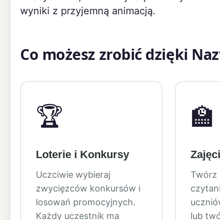
wyniki z przyjemną animacją.
Co możesz zrobić dzięki Na
🏆
🏫
Loterie i Konkursy
Zajęc
Uczciwie wybieraj
Twórz 
zwycięzców konkursów i
czytani
losowań promocyjnych.
ucznió
Każdy uczestnik ma
lub tw