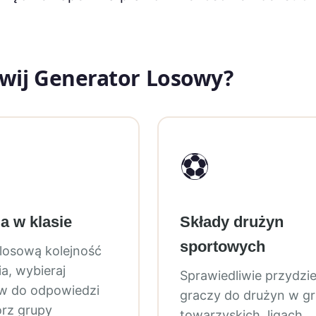
zwij Generator Losowy?
⚽
ia w klasie
Składy drużyn
sportowych
losową kolejność
a, wybieraj
Sprawiedliwie przydzie
w do odpowiedzi
graczy do drużyn w g
órz grupy
towarzyskich, ligach