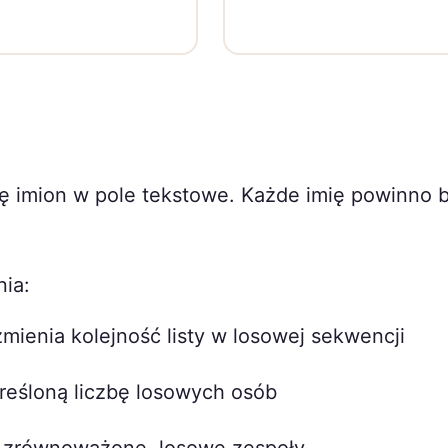
stę imion w pole tekstowe. Każde imię powinno 
ia:
mienia kolejność listy w losowej sekwencji
eśloną liczbę losowych osób
a zrównoważone, losowe zespoły