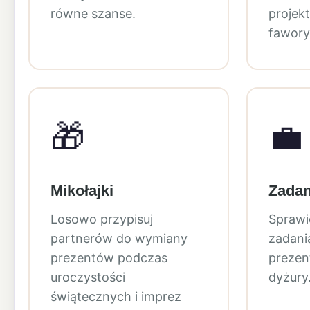
równe szanse.
projek
fawory
🎁
💼
Mikołajki
Zadan
Losowo przypisuj
Sprawie
partnerów do wymiany
zadania
prezentów podczas
prezent
uroczystości
dyżury
świątecznych i imprez