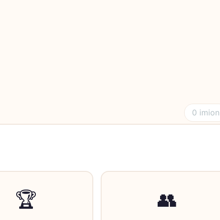
0 imion
🏆
👥