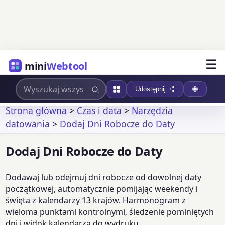
☰
mini
Webtool
Udostępnij
Strona główna
>
Czas i data
>
Narzędzia
datowania
>
Dodaj Dni Robocze do Daty
Dodaj Dni Robocze do Daty
Dodawaj lub odejmuj dni robocze od dowolnej daty
początkowej, automatycznie pomijając weekendy i
święta z kalendarzy 13 krajów. Harmonogram z
wieloma punktami kontrolnymi, śledzenie pominiętych
dni i widok kalendarza do wydruku.