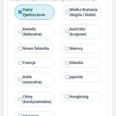
Stany
Wielka Brytania
Zjednoczone
(Anglia i Walia)
Kanada
Australia
(federalne)
(krajowe)
Nowa Zelandia
Niemcy
Francja
Irlandia
Indie
Japonia
(centralne)
Chiny
Hongkong
(kontynentalne)
Singapur