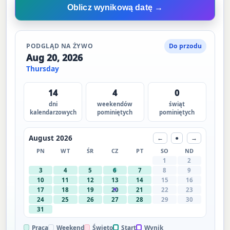
Oblicz wynikową datę →
PODGLĄD NA ŻYWO
Do przodu
Aug 20, 2026
Thursday
14
4
0
dni
weekendów
świąt
kalendarzowych
pominiętych
pominiętych
August 2026
←
●
→
PN
WT
ŚR
CZ
PT
SO
ND
1
2
3
4
5
6
7
8
9
10
11
12
13
14
15
16
17
18
19
20
21
22
23
24
25
26
27
28
29
30
31
Praca
Weekend
Święto
Start
Wynik