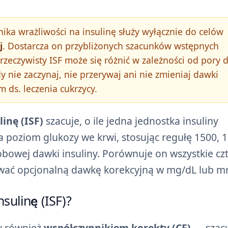
ika wrażliwości na insulinę służy wyłącznie do celów
j
. Dostarcza on przybliżonych szacunków wstępnych
zeczywisty ISF może się różnić w zależności od pory d
 nie zaczynaj, nie przerywaj ani nie zmieniaj dawki
m ds. leczenia cukrzycy.
inę (ISF)
szacuje, o ile jedna jednostka insuliny
ża poziom glukozy we krwi, stosując regułę 1500, 
obowej dawki insuliny. Porównuje on wszystkie cz
ować opcjonalną dawkę korekcyjną w mg/dL lub m
sulinę (ISF)?
 również
współczynnikiem korekty (CF)
— szacu