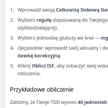
Wprowadź swoją
Całkowitą Dobową Da
Wybierz
regułę
dopasowaną do Twojego ty
szybkodziałającej).
Wybierz jednostkę glukozy we krwi —
mg
Opcjonalnie:
wprowadź swój aktualny i do
dawkę korekcyjną
.
Kliknij
Oblicz ISF
, aby zobaczyć swój wsk
obliczenia.
Przykładowe obliczenie
Załóżmy, że Twoje TDD wynosi
40 jednostek