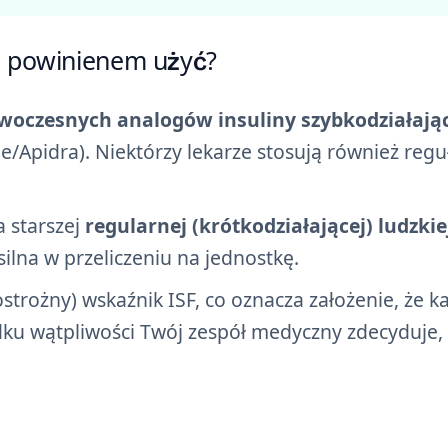
j powinienem użyć?
woczesnych analogów insuliny szybkodziałają
e/Apidra). Niektórzy lekarze stosują również regu
 starszej
regularnej (krótkodziałającej) ludzkie
j silna w przeliczeniu na jednostkę.
ostrożny) wskaźnik ISF, co oznacza założenie, że k
ku wątpliwości Twój zespół medyczny zdecyduje, 