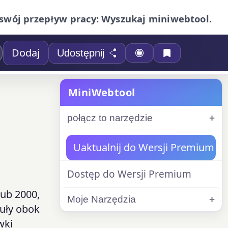
swój przepływ pracy: Wyszukaj miniwebtool.
Dodaj
Udostępnij
MiniWebtool
połącz to narzędzie
Uaktualnij do Wersji Premium
Dostęp do Wersji Premium
lub 2000,
Moje Narzędzia
guły obok
wki