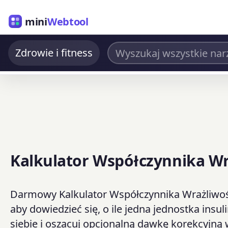
mini
Webtool
Zdrowie i fitness
Kalkulator Współczynnika Wra
Darmowy Kalkulator Współczynnika Wrażliwości 
aby dowiedzieć się, o ile jedna jednostka ins
siebie i oszacuj opcjonalną dawkę korekcyjną