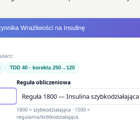
ynnika Wrażliwości na Insulinę
ularz:
0
TDD 40 · korekta 250→120
Reguła obliczeniowa
1800 = szybkodziałająca · 1500 =
regularna/krótkodziałająca.