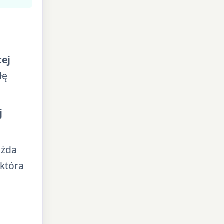
cej
łę
j
ażda
która