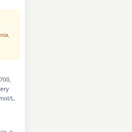
nia,
1700,
tery
mol/L.
je, o