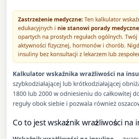
Zastrzeżenie medyczne:
Ten kalkulator wskaźn
edukacyjnych i
nie stanowi porady medyczne
opartych na prostych regułach ogólnych. Twój r
aktywności fizycznej, hormonów i chorób. Nigdy
insuliny bez konsultacji z lekarzem lub zespołe
Kalkulator wskaźnika wrażliwości na insul
szybkodziałającej lub krótkodziałającej obni
1800 lub 2000 w odniesieniu do całkowitej d
reguły obok siebie i pozwala również oszac
Co to jest wskaźnik wrażliwości na in
Wskaźnik wrażliwości na insulinę
— zwany