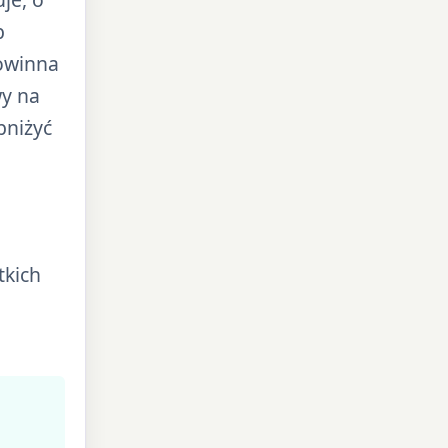
b
powinna
y na
obniżyć
tkich