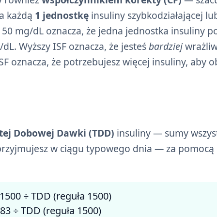
na każdą
1 jednostkę
insuliny szybkodziałającej lu
y 50 mg/dL oznacza, że jedna jednostka insuliny 
dL. Wyższy ISF oznacza, że jesteś
bardziej
wrażliw
y ISF oznacza, że potrzebujesz więcej insuliny, aby 
tej Dobowej Dawki (TDD)
insuliny — sumy wszys
e przyjmujesz w ciągu typowego dnia — za pomocą
1500 ÷ TDD (reguła 1500)
83 ÷ TDD (reguła 1500)