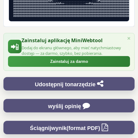
@@@@@@@@@@@@@@@@@@@@@@@%#+--:......................:--+#%@@@@@@@@@@@@@@@@@@@@@@@

@@@@@@@@@@@@@@@@@@@@@@@@@@@@%%#+=-::::::::::::-=+#%%@@@@@@@@@@@@@@@@@@@@@@@@@@@@

@@@@@@@@@@@@@@@@@@@@@@@@@@@@@@@@@@@@@@@@@@@@@@@@@@@@@@@@@@@@@@@@@@@@@@@@@@@@@@@@

@@@@@@@@@@@@@@@@@@@@@@@@@@@@@@@@@@@@@@@@@@@@@@@@@@@@@@@@@@@@@@@@@@@@@@@@@@@@@@@@

@@@@@@@@@@@@@@@@@@@@@@@@@@@@@@@@@@@@@@@@@@@@@@@@@@@@@@@@@@@@@@@@@@@@@@@@@@@@@@@@

@@@@@@@@@@@@@@@@@@@@@@@@@@@@@@@@@@@@@@@@@@@@@@@@@@@@@@@@@@@@@@@@@@@@@@@@@@@@@@@@

@@@@@@@@@@@@@@@@@@@@@@@@@@@@@@@@@@@@@@@@@@@@@@@@@@@@@@@@@@@@@@@@@@@@@@@@@@@@@@@@
×
Zainstaluj aplikację MiniWebtool
📲
Dodaj do ekranu głównego, aby mieć natychmiastowy
dostęp — za darmo, szybko, bez pobierania.
Zainstaluj za darmo
Udostępnij tonarzędzie
wyślij opinię
Ściągnijwynik(format PDF)