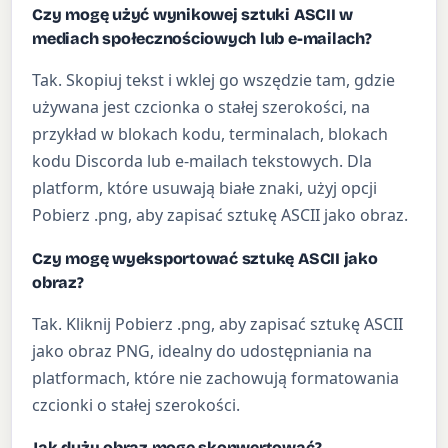
Czy mogę użyć wynikowej sztuki ASCII w
mediach społecznościowych lub e-mailach?
Tak. Skopiuj tekst i wklej go wszędzie tam, gdzie
używana jest czcionka o stałej szerokości, na
przykład w blokach kodu, terminalach, blokach
kodu Discorda lub e-mailach tekstowych. Dla
platform, które usuwają białe znaki, użyj opcji
Pobierz .png, aby zapisać sztukę ASCII jako obraz.
Czy mogę wyeksportować sztukę ASCII jako
obraz?
Tak. Kliknij Pobierz .png, aby zapisać sztukę ASCII
jako obraz PNG, idealny do udostępniania na
platformach, które nie zachowują formatowania
czcionki o stałej szerokości.
Jak duży obraz mogę skonwertować?