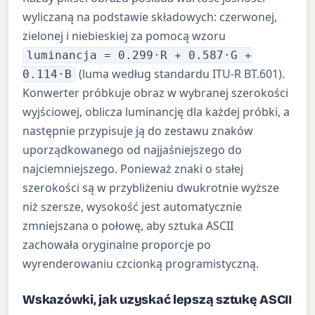
wyliczaną na podstawie składowych: czerwonej,
zielonej i niebieskiej za pomocą wzoru
luminancja = 0.299·R + 0.587·G +
(luma według standardu ITU-R BT.601).
0.114·B
Konwerter próbkuje obraz w wybranej szerokości
wyjściowej, oblicza luminancję dla każdej próbki, a
następnie przypisuje ją do zestawu znaków
uporządkowanego od najjaśniejszego do
najciemniejszego. Ponieważ znaki o stałej
szerokości są w przybliżeniu dwukrotnie wyższe
niż szersze, wysokość jest automatycznie
zmniejszana o połowę, aby sztuka ASCII
zachowała oryginalne proporcje po
wyrenderowaniu czcionką programistyczną.
Wskazówki, jak uzyskać lepszą sztukę ASCII