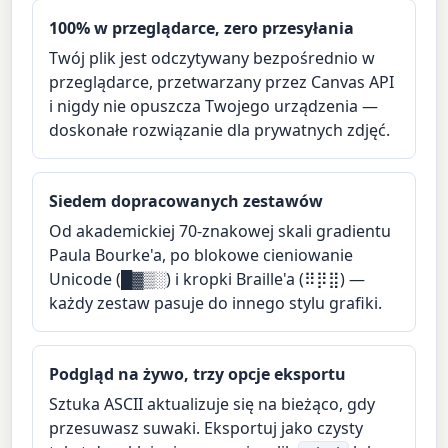
100% w przeglądarce, zero przesyłania
Twój plik jest odczytywany bezpośrednio w
przeglądarce, przetwarzany przez Canvas API
i nigdy nie opuszcza Twojego urządzenia —
doskonałe rozwiązanie dla prywatnych zdjęć.
Siedem dopracowanych zestawów
Od akademickiej 70-znakowej skali gradientu
Paula Bourke'a, po blokowe cieniowanie
Unicode (█▓▒░) i kropki Braille'a (⠿⡿⣿) —
każdy zestaw pasuje do innego stylu grafiki.
Podgląd na żywo, trzy opcje eksportu
Sztuka ASCII aktualizuje się na bieżąco, gdy
przesuwasz suwaki. Eksportuj jako czysty