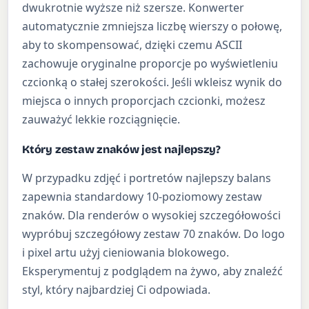
dwukrotnie wyższe niż szersze. Konwerter
automatycznie zmniejsza liczbę wierszy o połowę,
aby to skompensować, dzięki czemu ASCII
zachowuje oryginalne proporcje po wyświetleniu
czcionką o stałej szerokości. Jeśli wkleisz wynik do
miejsca o innych proporcjach czcionki, możesz
zauważyć lekkie rozciągnięcie.
Który zestaw znaków jest najlepszy?
W przypadku zdjęć i portretów najlepszy balans
zapewnia standardowy 10-poziomowy zestaw
znaków. Dla renderów o wysokiej szczegółowości
wypróbuj szczegółowy zestaw 70 znaków. Do logo
i pixel artu użyj cieniowania blokowego.
Eksperymentuj z podglądem na żywo, aby znaleźć
styl, który najbardziej Ci odpowiada.