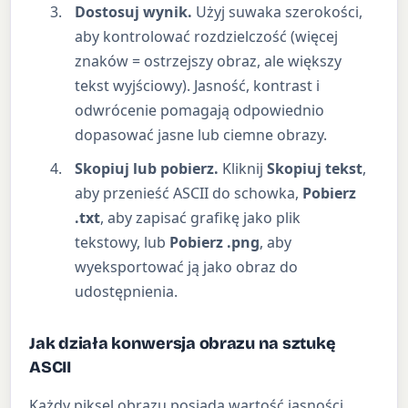
Dostosuj wynik.
Użyj suwaka szerokości,
aby kontrolować rozdzielczość (więcej
znaków = ostrzejszy obraz, ale większy
tekst wyjściowy). Jasność, kontrast i
odwrócenie pomagają odpowiednio
dopasować jasne lub ciemne obrazy.
Skopiuj lub pobierz.
Kliknij
Skopiuj tekst
,
aby przenieść ASCII do schowka,
Pobierz
.txt
, aby zapisać grafikę jako plik
tekstowy, lub
Pobierz .png
, aby
wyeksportować ją jako obraz do
udostępnienia.
Jak działa konwersja obrazu na sztukę
ASCII
Każdy piksel obrazu posiada wartość jasności