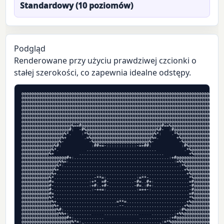
Standardowy (10 poziomów)
Podgląd
Renderowane przy użyciu prawdziwej czcionki o
stałej szerokości, co zapewnia idealne odstępy.
@@@@@@@@@@@@@@@@@@@@@@@@@@@@@@@@@@@@@@@@@@@@@@@@@@@@@@@@@@@@@@@@@@@@@@@@@@@@@@@@

@@@@@@@@@@@@@@@@@@@@@@@@@@@@@@@@@@@@@@@@@@@@@@@@@@@@@@@@@@@@@@@@@@@@@@@@@@@@@@@@

@@@@@@@@@@@@@@@@@@@@@@@@@@@@@@@@@@@@@@@@@@@@@@@@@@@@@@@@@@@@@@@@@@@@@@@@@@@@@@@@

@@@@@@@@@@@@@@@@@@@@@@@@@@@@@@@@@@@@@@@@@@@@@@@@@@@@@@@@@@@@@@@@@@@@@@@@@@@@@@@@

@@@@@@@@@@@@@@@@@@@@@@@@@@@@@@@@@@@@@@@@@@@@@@@@@@@@@@@@@@@@@@@@@@@@@@@@@@@@@@@@

@@@@@@@@@@@@@@@@@@@@@@@@@@@@@@@@@@@@@@@@@@@@@@@@@@@@@@@@@@@@@@@@@@@@@@@@@@@@@@@@

@@@@@@@@@@@@@@@@@@@@@@@@@@@@@@@@@@@@@@@@@@@@@@@@@@@@@@@@@@@@@@@@@@@@@@@@@@@@@@@@

@@@@@@@@@@@@@@@@@@@@@@@@@@@@@@@@@@@@@@@@@@@@@@@@@@@@@@@@@@@@@@@@@@@@@@@@@@@@@@@@

@@@@@@@@@@@@@@@@@@@@%==#@@@@@@@@@@@@@@@@@@@@@@@@@@@@@@@@#==%@@@@@@@@@@@@@@@@@@@@

@@@@@@@@@@@@@@@@@@@#:  -#%@@@@@@@@@@@@@@@@@@@@@@@@@@@@%#-  :#@@@@@@@@@@@@@@@@@@@

@@@@@@@@@@@@@@@@@%*.    :*%@@@@@@@@@@@@@@@@@@@@@@@@@@%*:    .*%@@@@@@@@@@@@@@@@@

@@@@@@@@@@@@@@@@%+       .=%@@@@@@@@@@@@@@@@@@@@@@@@%=.       +%@@@@@@@@@@@@@@@@

@@@@@@@@@@@@@@@%-          -%@@@@@@@@@@@@@@@@@@@@@@%-          -%@@@@@@@@@@@@@@@

@@@@@@@@@@@@@%#:            :##+=-::::::::::::-=+##:            :#%@@@@@@@@@@@@@

@@@@@@@@@@@@%*.           ............................           .*%@@@@@@@@@@@@

@@@@@@@@@@@%+          ..................................          +%@@@@@@@@@@@

@@@@@@@@@@@@@@@@@@#+:......................................:+#@@@@@@@@@@@@@@@@@@

@@@@@@@@@@@@@@@%%=:..........................................:=%%@@@@@@@@@@@@@@@

@@@@@@@@@@@@@@%*:..............................................:*%@@@@@@@@@@@@@@

@@@@@@@@@@@@@%+..................................................+%@@@@@@@@@@@@@

@@@@@@@@@@@@%+....................................................+%@@@@@@@@@@@@

@@@@@@@@@@@%*................-**=:............:=**-................*%@@@@@@@@@@@

@@@@@@@@@@@#=..............:+*. =#-..........-#=..#+:..............=#@@@@@@@@@@@

@@@@@@@@@@@#-..............:+#:.+#-..........-#=.:#+:..............-#@@@@@@@@@@@

@@@@@@@@@@@#-...............:-++=:............:=++-:...............-#@@@@@@@@@@@

@@@@@@@@@@@#=......................................................=#@@@@@@@@@@@

@@@@@@@@@@@%*......................................................*%@@@@@@@@@@@

@@@@@@@@@@@@%+........................=**=........................+%@@@@@@@@@@@@

@@@@@@@@@@@@@%+........................--........................+%@@@@@@@@@@@@@

@@@@@@@@@@@@@@%#:..............................................:#%@@@@@@@@@@@@@@

@@@@@@@@@@@@@@@%%+:.........     ..............     .........:+%%@@@@@@@@@@@@@@@

@@@@@@@@@@@@@@@@@@#+:............              ............:+#@@@@@@@@@@@@@@@@@@

@@@@@@@@@@@@@@@@@@@@%*=:................................:=*%@@@@@@@@@@@@@@@@@@@@
