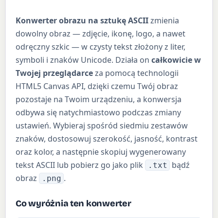
Konwerter obrazu na sztukę ASCII
zmienia
dowolny obraz — zdjęcie, ikonę, logo, a nawet
odręczny szkic — w czysty tekst złożony z liter,
symboli i znaków Unicode. Działa on
całkowicie w
Twojej przeglądarce
za pomocą technologii
HTML5 Canvas API, dzięki czemu Twój obraz
pozostaje na Twoim urządzeniu, a konwersja
odbywa się natychmiastowo podczas zmiany
ustawień. Wybieraj spośród siedmiu zestawów
znaków, dostosowuj szerokość, jasność, kontrast
oraz kolor, a następnie skopiuj wygenerowany
tekst ASCII lub pobierz go jako plik
bądź
.txt
obraz
.
.png
Co wyróżnia ten konwerter