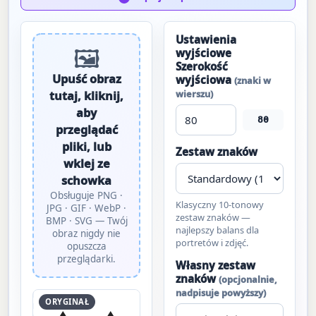
Ustawienia
🖼
wyjściowe
Szerokość
Upuść obraz
wyjściowa
(znaki w
wierszu)
tutaj, kliknij,
aby
80
przeglądać
pliki, lub
Zestaw znaków
wklej ze
schowka
Obsługuje PNG ·
Klasyczny 10-tonowy
JPG · GIF · WebP ·
zestaw znaków —
BMP · SVG — Twój
najlepszy balans dla
obraz nigdy nie
portretów i zdjęć.
opuszcza
przeglądarki.
Własny zestaw
znaków
(opcjonalnie,
nadpisuje powyższy)
ORYGINAŁ