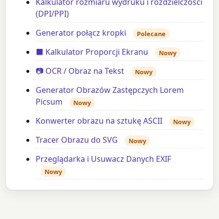
Kalkulator rozmiaru wydruku i rozdzielczości
(DPI/PPI)
Generator połącz kropki
Polecane
⬛ Kalkulator Proporcji Ekranu
Nowy
📷 OCR / Obraz na Tekst
Nowy
Generator Obrazów Zastępczych Lorem
Picsum
Nowy
Konwerter obrazu na sztukę ASCII
Nowy
Tracer Obrazu do SVG
Nowy
Przeglądarka i Usuwacz Danych EXIF
Nowy