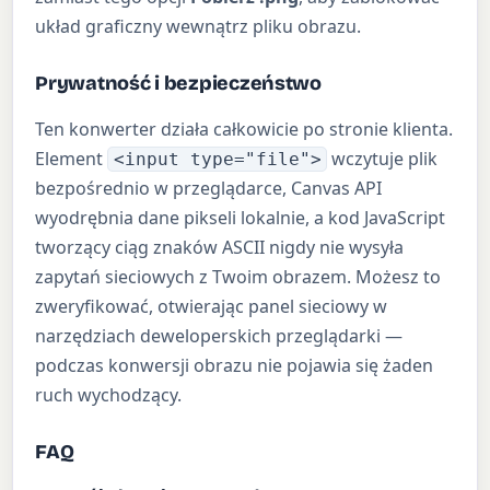
układ graficzny wewnątrz pliku obrazu.
Prywatność i bezpieczeństwo
Ten konwerter działa całkowicie po stronie klienta.
Element
wczytuje plik
<input type="file">
bezpośrednio w przeglądarce, Canvas API
wyodrębnia dane pikseli lokalnie, a kod JavaScript
tworzący ciąg znaków ASCII nigdy nie wysyła
zapytań sieciowych z Twoim obrazem. Możesz to
zweryfikować, otwierając panel sieciowy w
narzędziach deweloperskich przeglądarki —
podczas konwersji obrazu nie pojawia się żaden
ruch wychodzący.
FAQ