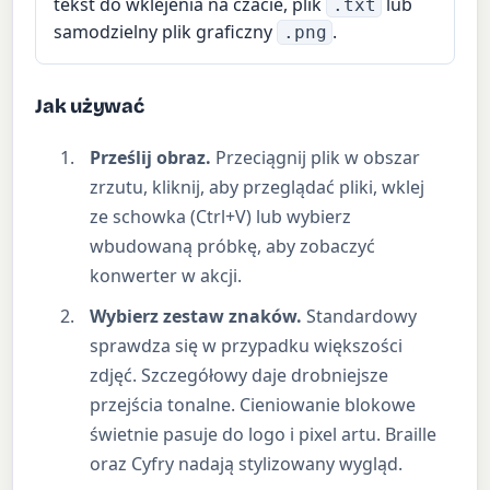
tekst do wklejenia na czacie, plik
lub
.txt
samodzielny plik graficzny
.
.png
Jak używać
Prześlij obraz.
Przeciągnij plik w obszar
zrzutu, kliknij, aby przeglądać pliki, wklej
ze schowka (Ctrl+V) lub wybierz
wbudowaną próbkę, aby zobaczyć
konwerter w akcji.
Wybierz zestaw znaków.
Standardowy
sprawdza się w przypadku większości
zdjęć. Szczegółowy daje drobniejsze
przejścia tonalne. Cieniowanie blokowe
świetnie pasuje do logo i pixel artu. Braille
oraz Cyfry nadają stylizowany wygląd.