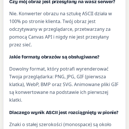
Czy mój obraz jest przesyłany na wasz serwer?
Nie. Konwerter obrazu na sztukę ASCII działa w
100% po stronie klienta. Twój obraz jest
odczytywany w przeglądarce, przetwarzany za
pomocą Canvas API i nigdy nie jest przesyłany
przez sieć.
Jakie formaty obrazów są obsługiwane?
Dowolny format, który potrafi wyrenderować
Twoja przeglądarka: PNG, JPG, GIF (pierwsza
klatka), WebP, BMP oraz SVG. Animowane pliki GIF
są konwertowane na podstawie ich pierwszej
klatki.
Dlaczego wynik ASCII jest rozciągnięty w pionie?
Znaki o stałej szerokości (monospace) są około