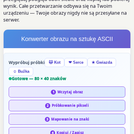
wynik. Całe przetwarzanie odbywa się na Twoim
urządzeniu — Twoje obrazy nigdy nie są przesyłane na
serwer.
Konwerter obrazu na sztukę ASCII
Wypróbuj próbki
🐱 Kot
❤ Serce
★ Gwiazda
☺ Buźka
Gotowe — 80 × 40 znaków
Wczytaj obraz
1
Próbkowanie pikseli
2
Mapowanie na znaki
3
Kopiuj / Zapisz
4