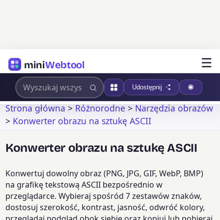
☰
mini
Webtool
Udostępnij
Strona główna
>
Różnorodne
>
Narzędzia obrazów
>
Konwerter obrazu na sztukę ASCII
Konwerter obrazu na sztukę ASCII
Konwertuj dowolny obraz (PNG, JPG, GIF, WebP, BMP)
na grafikę tekstową ASCII bezpośrednio w
przeglądarce. Wybieraj spośród 7 zestawów znaków,
dostosuj szerokość, kontrast, jasność, odwróć kolory,
przeglądaj podgląd obok siebie oraz kopiuj lub pobieraj