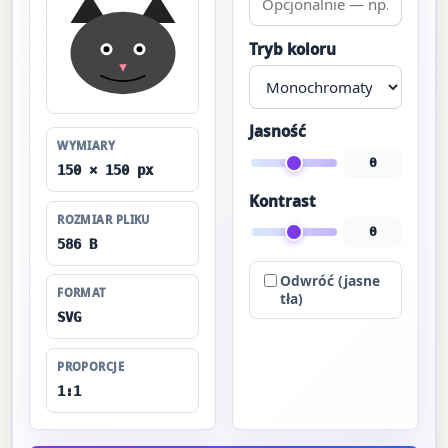
Tryb koloru
Jasność
WYMIARY
0
150 × 150 px
Kontrast
ROZMIAR PLIKU
0
586 B
Odwróć (jasne
FORMAT
tła)
SVG
PROPORCJE
1:1