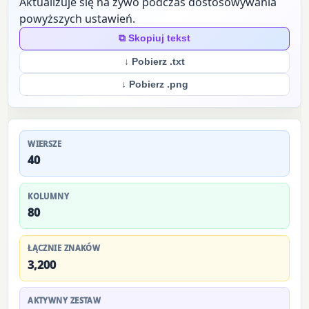
Aktualizuje się na żywo podczas dostosowywania
powyższych ustawień.
⧉ Skopiuj tekst
↓ Pobierz .txt
↓ Pobierz .png
WIERSZE
40
KOLUMNY
80
ŁĄCZNIE ZNAKÓW
3,200
AKTYWNY ZESTAW