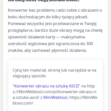
Konwerter bez problemu radzi sobie z obrazami o
boku dochodzącym do kilku tysięcy pikseli.
Ponieważ wszystko jest przetwarzane w Twojej
przeglądarce, bardzo duże obrazy mogą na chwilę
spowolnić działanie karty — maksymalna
szerokość wyjściowa jest ograniczona do 300
znaków, aby zachować płynność działania.
Cytuj ten materiał, stronę lub narzędzie w na
stępujący sposób:
"Konwerter obrazu na sztukę ASCII"
na http
s://MiniWebtool.com/pl/konwerter-obrazu-n
a-sztuke-ascii/ z
MiniWebtool
, https://MiniWe
btool.com/