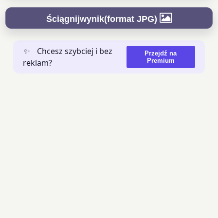
Ściągnijwynik(format JPG)
✨
Chcesz szybciej i bez
Przejdź na
Premium
reklam?