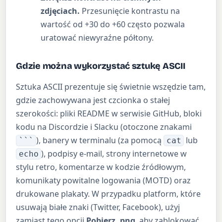
zdjęciach.
Przesunięcie kontrastu na
wartość od +30 do +60 często pozwala
uratować niewyraźne półtony.
Gdzie można wykorzystać sztukę ASCII
Sztuka ASCII prezentuje się świetnie wszędzie tam,
gdzie zachowywana jest czcionka o stałej
szerokości: pliki README w serwisie GitHub, bloki
kodu na Discordzie i Slacku (otoczone znakami
), banery w terminalu (za pomocą
lub
```
cat
), podpisy e-mail, strony internetowe w
echo
stylu retro, komentarze w kodzie źródłowym,
komunikaty powitalne logowania (MOTD) oraz
drukowane plakaty. W przypadku platform, które
usuwają białe znaki (Twitter, Facebook), użyj
zamiast tego opcji
Pobierz .png
, aby zablokować