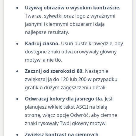
Używaj obrazów o wysokim kontraście.
Twarze, sylwetki oraz logo z wyraźnymi
jasnymi i ciemnymi obszarami dają
najlepsze rezultaty.
Kadruj ciasno.
Usuń puste krawędzie, aby
dostępne znaki odwzorowywały główny
motyw, a nie tło.
Zacznij od szerokości 80.
Następnie
zwiększaj ją do 120 lub 200 w przypadku
grafik o dużym zagęszczeniu detali.
Odwracaj kolory dla jasnego tła.
Jeśli
planujesz wkleić tekst ASCII na białą
stronę, włącz opcję Odwróć, aby ciemne
znaki rysowały Twój główny motyw.
Zwiększ kontrast na ciemnych