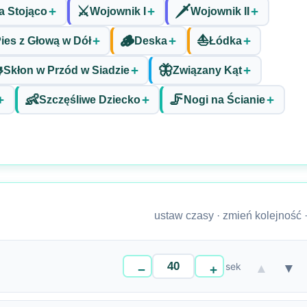
⚔️
🗡️
+
+
+
a Stojąco
Wojownik I
Wojownik II
🪵
⛵
+
+
+
ies z Głową w Dół
Deska
Łódka

🦋
+
+
Skłon w Przód w Siadzie
Związany Kąt
👶
🦵
+
+
+
Szczęśliwe Dziecko
Nogi na Ścianie
ustaw czasy · zmień kolejność 
sek
▲
▼
−
+