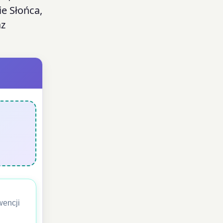
e Słońca,
az
wencji