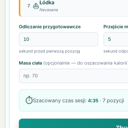
Łódka
⛵
7
Navasana
Odliczanie przygotowawcze
Przejście 
sekund przed pierwszą pozycją
sekund odpo
Masa ciała
(opcjonalnie — do oszacowania kalorii
⏱️
Szacowany czas sesji:
·
7 pozycji
4:35
Zbu