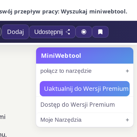
swój przepływ pracy: Wyszukaj miniwebtool.
Dodaj
Udostępnij
MiniWebtool
połącz to narzędzie
Uaktualnij do Wersji Premium
Dostęp do Wersji Premium
mi
Moje Narzędzia
hu,