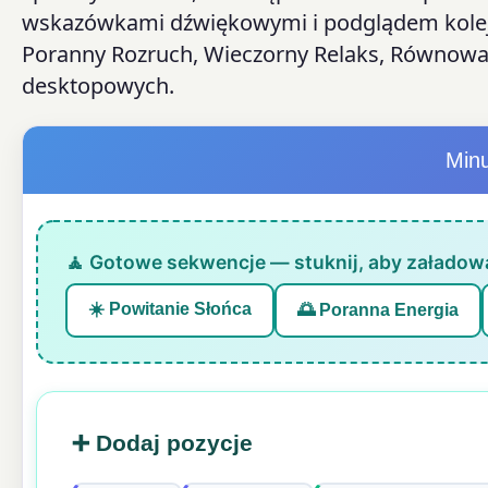
wskazówkami dźwiękowymi i podglądem kolejne
Poranny Rozruch, Wieczorny Relaks, Równowaga
desktopowych.
Minu
🧘 Gotowe sekwencje — stuknij, aby załadowa
☀️ Powitanie Słońca
🌅 Poranna Energia
➕ Dodaj pozycje