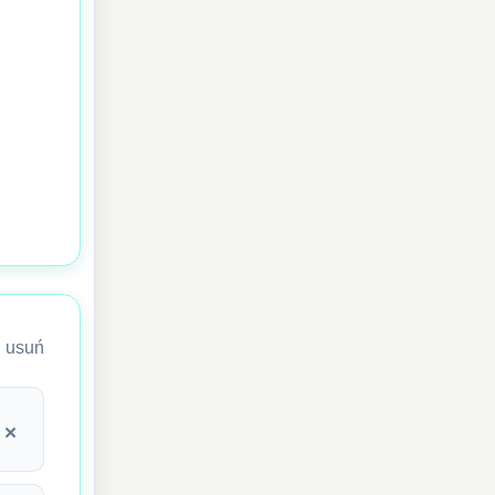
· usuń
×