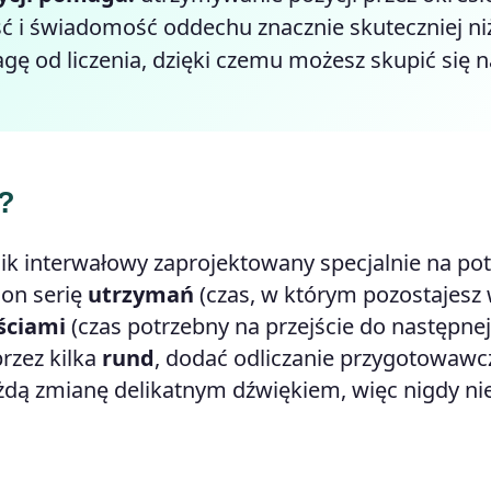
ść i świadomość oddechu znacznie skuteczniej ni
ę od liczenia, dzięki czemu możesz skupić się n
i?
nik interwałowy zaprojektowany specjalnie na po
 on serię
utrzymań
(czas, w którym pozostajesz
ściami
(czas potrzebny na przejście do następnej
rzez kilka
rund
, dodać odliczanie przygotowawc
żdą zmianę delikatnym dźwiękiem, więc nigdy ni