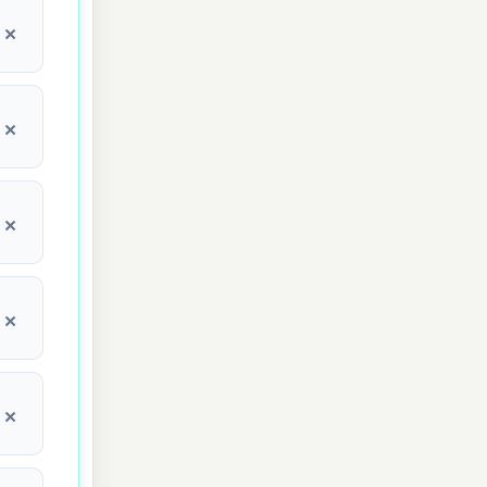
×
×
×
×
×