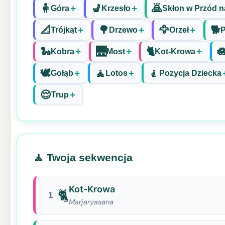
🧍
💺
🙇
+
+
Góra
Krzesło
Skłon w Przód n
📐
🌳
🦅
🐕
+
+
+
Trójkąt
Drzewo
Orzeł
P
🐍
🌉
🐈

+
+
+
Kobra
Most
Kot-Krowa
🕊️
🧘
🧎
+
+
Gołąb
Lotos
Pozycja Dziecka
😌
+
Trup
🧘 Twoja sekwencja
Kot-Krowa
🐈
1
Marjaryasana