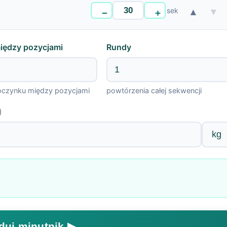
sek
▲
▼
−
+
między pozycjami
Rundy
czynku między pozycjami
powtórzenia całej sekwencji
)
duj minutnik ▶