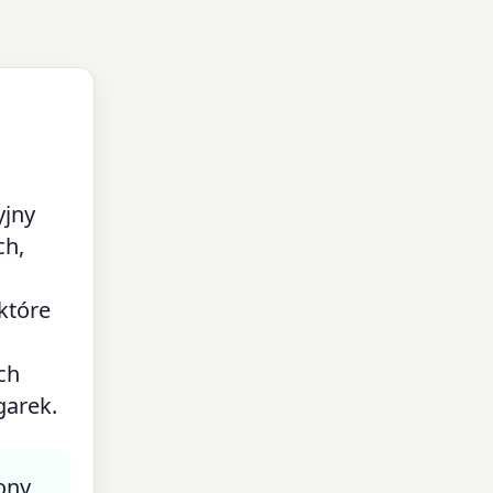
yjny
ch,
które
ch
garek.
ony,