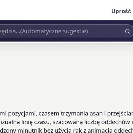
Uprość 
mi pozycjami, czasem trzymania asan i przejścia
wizualną linię czasu, szacowaną liczbę oddechów i
dzony minutnik bez użycia rąk z animacją oddec