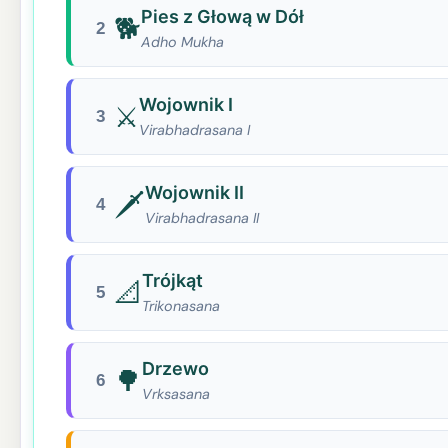
Pies z Głową w Dół
🐕
2
Adho Mukha
Wojownik I
⚔️
3
Virabhadrasana I
Wojownik II
🗡️
4
Virabhadrasana II
Trójkąt
📐
5
Trikonasana
Drzewo
🌳
6
Vrksasana