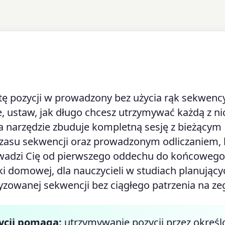
tę pozycji w prowadzony bez użycia rąk sekwenc
e, ustaw, jak długo chcesz utrzymywać każdą z ni
a narzędzie zbuduje kompletną sesję z bieżącym
czasu sekwencji oraz prowadzonym odliczaniem, 
adzi Cię od pierwszego oddechu do końcowego
ki domowej, dla nauczycieli w studiach planujący
ryzowanej sekwencji bez ciągłego patrzenia na ze
ycji pomaga:
utrzymywanie pozycji przez określ