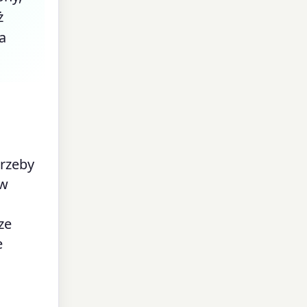
ż
a
trzeby
 w
ze
e