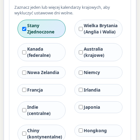
Zaznacz jeden lub więcej kalendarzy krajowych, aby
wykluczyć ustawowe dni wolne.
Stany
Wielka Brytania
Zjednoczone
(Anglia i Walia)
Kanada
Australia
(federalne)
(krajowe)
Nowa Zelandia
Niemcy
Francja
Irlandia
Indie
Japonia
(centralne)
Chiny
Hongkong
(kontynentalne)