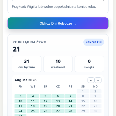
Przykład: Wigilia lub wolne popołudnia na koniec roku.
Oblicz Dni Robocze →
PODGLĄD NA ŻYWO
Zakres OK
21
31
10
0
dni łącznie
weekend
święta
August 2026
←
→
PN
WT
ŚR
CZ
PT
SB
ND
1
2
3
4
5
6
7
8
9
10
11
12
13
14
15
16
17
18
19
20
21
22
23
24
25
26
27
28
29
30
31