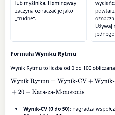
lub myślnika. Hemingway
wycieńc
zaczyna oznaczać je jako
powtarz
„trudne”.
oznacza
Używaj 
jednego 
Formuła Wyniku Rytmu
Wynik Rytmu to liczba od 0 do 100 oblicza
Wynik Rytmu
=
Wynik-CV
+
Wynik-Miks
+
20
−
Kara-za-Monotonię
ę
Wynik-CV (0 do 50):
nagradza współczy