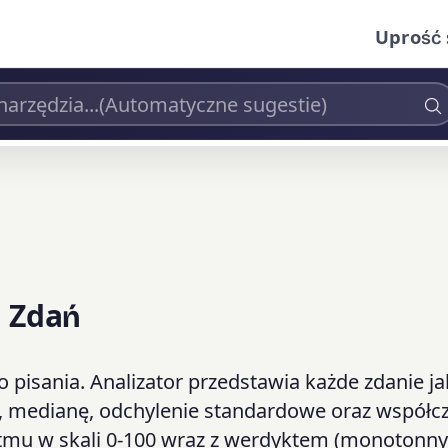
Uprość 
i Zdań
 pisania. Analizator przedstawia każde zdanie j
ią, medianę, odchylenie standardowe oraz współc
ytmu w skali 0-100 wraz z werdyktem (monotonny