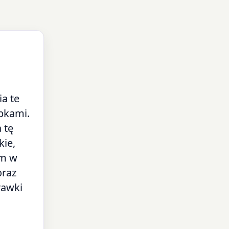
ia te
upkami.
 tę
kie,
tm w
oraz
rawki