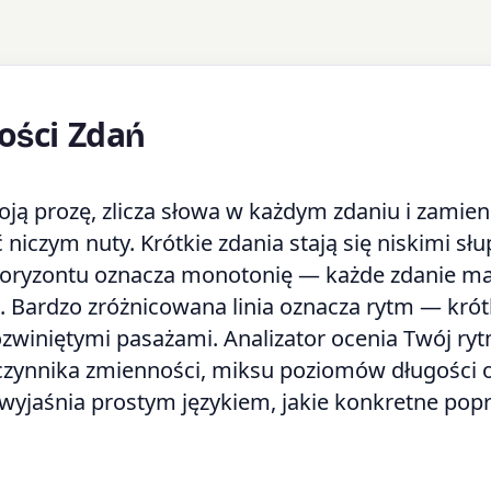
ości Zdań
oją prozę, zlicza słowa w każdym zdaniu i zamien
 niczym nuty. Krótkie zdania stają się niskimi sł
a horyzontu oznacza monotonię — każde zdanie ma
. Bardzo zróżnicowana linia oznacza rytm — krót
 rozwiniętymi pasażami. Analizator ocenia Twój ry
ółczynnika zmienności, miksu poziomów długości 
 wyjaśnia prostym językiem, jakie konkretne pop