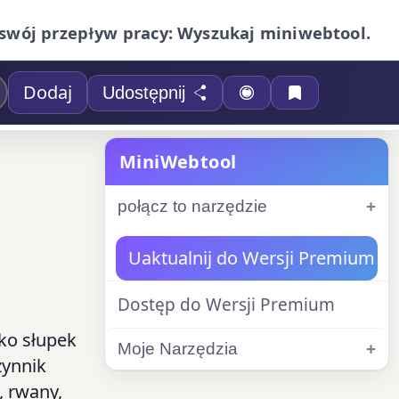
swój przepływ pracy: Wyszukaj miniwebtool.
Dodaj
Udostępnij
MiniWebtool
połącz to narzędzie
Uaktualnij do Wersji Premium
Dostęp do Wersji Premium
ako słupek
Moje Narzędzia
zynnik
, rwany,