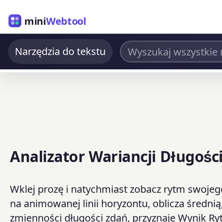
mini
Webtool
Narzędzia do tekstu
Analizator Wariancji Długośc
Wklej prozę i natychmiast zobacz rytm swojego
na animowanej linii horyzontu, oblicza średn
zmienności długości zdań, przyznaje Wynik R