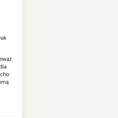
nak
ieważ
dla
ucho
samą