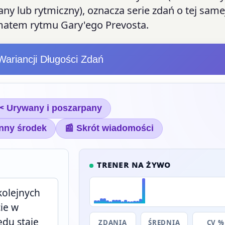
y lub rytmiczny), oznacza serie zdań o tej same
matem rytmu Gary'ego Prevosta.
Wariancji Długości Zdań
✂ Urywany i poszarpany
nny środek
📰 Skrót wiadomości
TRENER NA ŻYWO
ZDANIA
ŚREDNIA
CV %