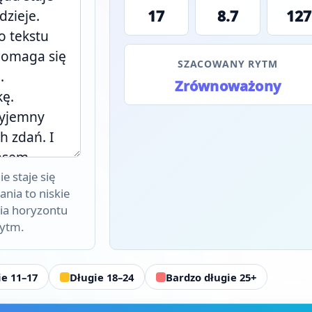
17
8.7
127
SZACOWANY RYTM
Zrównoważony
e staje się
nia to niskie
inia horyzontu
rytm.
ie 11–17
Długie 18–24
Bardzo długie 25+