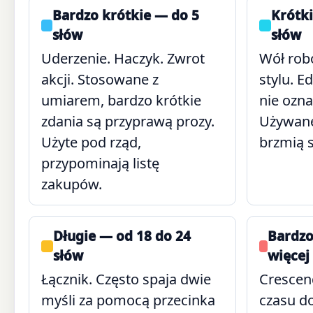
Bardzo krótkie — do 5
Krótki
słów
słów
Uderzenie. Haczyk. Zwrot
Wół rob
akcji. Stosowane z
stylu. 
umiarem, bardzo krótkie
nie ozna
zdania są przyprawą prozy.
Używane 
Użyte pod rząd,
brzmią s
przypominają listę
zakupów.
Długie — od 18 do 24
Bardzo
słów
więcej
Łącznik. Często spaja dwie
Crescen
myśli za pomocą przecinka
czasu do