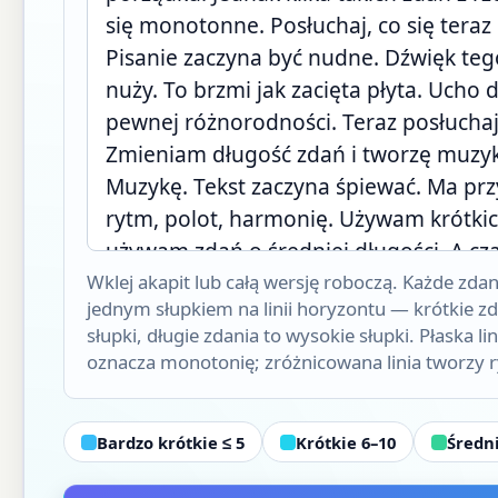
Wklej akapit lub całą wersję roboczą. Każde zdani
jednym słupkiem na linii horyzontu — krótkie zda
słupki, długie zdania to wysokie słupki. Płaska l
oznacza monotonię; zróżnicowana linia tworzy 
Bardzo krótkie ≤ 5
Krótkie 6–10
Średn