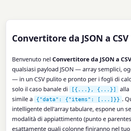
Convertitore da JSON a CSV
Benvenuto nel
Convertitore da JSON a CS
qualsiasi payload JSON — array semplici, ogg
— in un CSV pulito e pronto per i fogli di ca
solo il caso banale di
alla
[{...}, {...}]
simile a
. Q
{"data": {"items": [...]}}
intelligente dell'array tabulare, espone un s
modalità di appiattimento (punto e parentesi
esattamente quali colonne finiranno nel tuo 