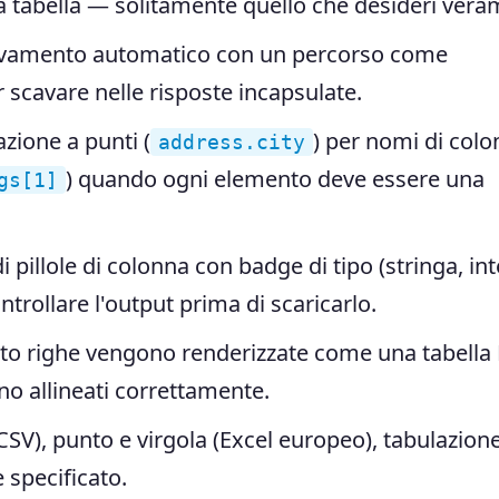
na tabella — solitamente quello che desideri vera
ilevamento automatico con un percorso come
 scavare nelle risposte incapsulate.
zione a punti (
) per nomi di col
address.city
) quando ogni elemento deve essere una
gs[1]
 pillole di colonna con badge di tipo (stringa, int
rollare l'output prima di scaricarlo.
tto righe vengono renderizzate come una tabell
ano allineati correttamente.
CSV), punto e virgola (Excel europeo), tabulazion
e specificato.