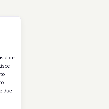
psulate
tisce
tto
co
re due