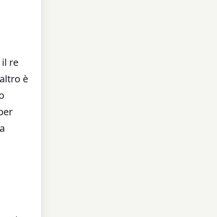
il re
altro è
no
per
la