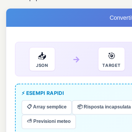
Convert
📥
🎯
→
JSON
TARGET
⚡ ESEMPI RAPIDI
📋 Array semplice
📦 Risposta incapsulata
⛅ Previsioni meteo