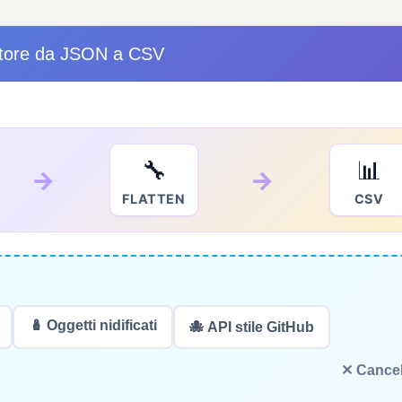
itore da JSON a CSV
🔧
📊
→
→
FLATTEN
CSV
🪆 Oggetti nidificati
🐙 API stile GitHub
✕ Cancel