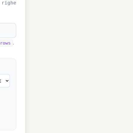
 righe
.
rows