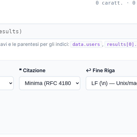
0 caratt. · 0
avi e le parentesi per gli indici:
,
data.users
results[0].
❝ Citazione
↩ Fine Riga