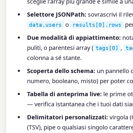
sceglie l'array più grande e simile a u
Selettore JSONPath:
sovrascrivi il r
o
per
data.users
results[0].rows
Due modalità di appiattimento:
nota
puliti, o parentesi array (
,
tags[0]
ta
colonna a sé stante.
Scoperta dello schema:
un pannello di
numero, booleano, misto) per poter cont
Tabella di anteprima live:
le prime o
— verifica istantanea che i tuoi dati si
Delimitatori personalizzati:
virgola (
(TSV), pipe o qualsiasi singolo caratter