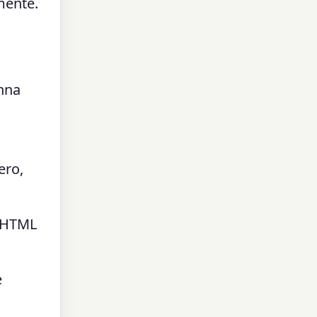
mente.
onna
ero,
a HTML
e