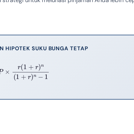
 HIPOTEK SUKU BUNGA TETAP
×
r
(
1
+
r
)
n
(
1
+
r
)
n
−
1