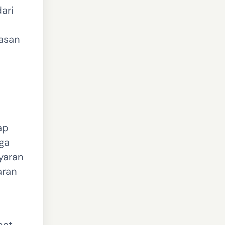
ari
wasan
ap
ga
yaran
aran
pat.