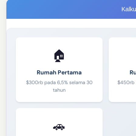
Kalku
🏠
Rumah Pertama
Ru
$300rb pada 6,5% selama 30
$450rb 
tahun
🚗