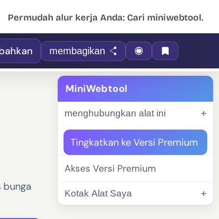
Permudah alur kerja Anda: Cari miniwebtool.
bahkan
membagikan
MiniWebtool
menghubungkan alat ini
Tingkatkan ke Versi Premium
Akses Versi Premium
s bunga
Kotak Alat Saya