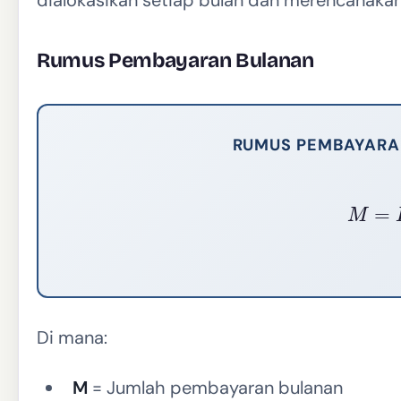
Rumus Pembayaran Bulanan
RUMUS PEMBAYARAN
M
=
P
Di mana:
M
= Jumlah pembayaran bulanan