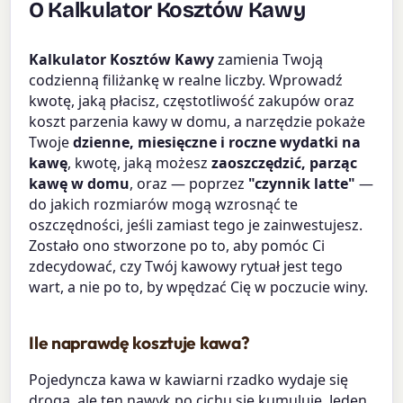
O Kalkulator Kosztów Kawy
Kalkulator Kosztów Kawy
zamienia Twoją
codzienną filiżankę w realne liczby. Wprowadź
kwotę, jaką płacisz, częstotliwość zakupów oraz
koszt parzenia kawy w domu, a narzędzie pokaże
Twoje
dzienne, miesięczne i roczne wydatki na
kawę
, kwotę, jaką możesz
zaoszczędzić, parząc
kawę w domu
, oraz — poprzez
"czynnik latte"
—
do jakich rozmiarów mogą wzrosnąć te
oszczędności, jeśli zamiast tego je zainwestujesz.
Zostało ono stworzone po to, aby pomóc Ci
zdecydować, czy Twój kawowy rytuał jest tego
wart, a nie po to, by wpędzać Cię w poczucie winy.
Ile naprawdę kosztuje kawa?
Pojedyncza kawa w kawiarni rzadko wydaje się
droga, ale ten nawyk po cichu się kumuluje. Jeden