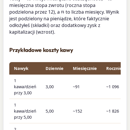
miesięczna stopa zwrotu (roczna stopa
n
podzielona przez 12), a
to liczba miesięcy. Wynik
jest podzielony na pieniądze, które faktycznie
odłożyłeś (składki) oraz dodatkowy zysk z
kapitalizacji (wzrost).
Przykładowe koszty kawy
Nawyk
Dziennie
Miesięcznie
Rocznie
1
kawa/dzień
3,00
~91
~1 096
przy 3,00
1
kawa/dzień
5,00
~152
~1 826
przy 5,00
2