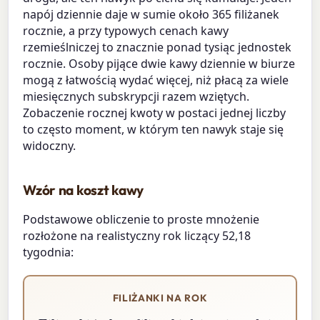
napój dziennie daje w sumie około 365 filiżanek
rocznie, a przy typowych cenach kawy
rzemieślniczej to znacznie ponad tysiąc jednostek
rocznie. Osoby pijące dwie kawy dziennie w biurze
mogą z łatwością wydać więcej, niż płacą za wiele
miesięcznych subskrypcji razem wziętych.
Zobaczenie rocznej kwoty w postaci jednej liczby
to często moment, w którym ten nawyk staje się
widoczny.
Wzór na koszt kawy
Podstawowe obliczenie to proste mnożenie
rozłożone na realistyczny rok liczący 52,18
tygodnia:
FILIŻANKI NA ROK
Filiżanki/rok
dni w tygodniu
=
filiżanki dziennie
×
52
,
18
×