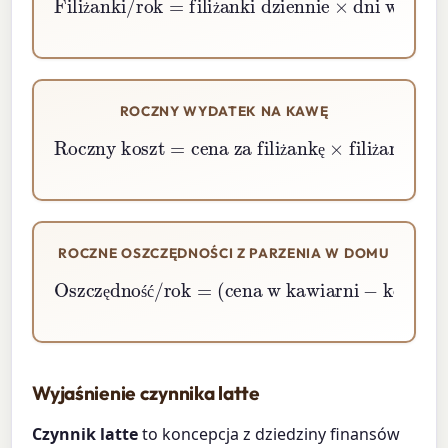
ż
ż
ROCZNY WYDATEK NA KAWĘ
cena za filiżankę
Roczny koszt
×
filiżanki na rok
=
ż
ę
ż
ROCZNE OSZCZĘDNOŚCI Z PARZENIA W DOMU
cena w kawiarni
Oszczędność/rok
−
koszt domowy
filiżanki na rok
=
(
)
×
ę
ś
ć
Wyjaśnienie czynnika latte
Czynnik latte
to koncepcja z dziedziny finansów