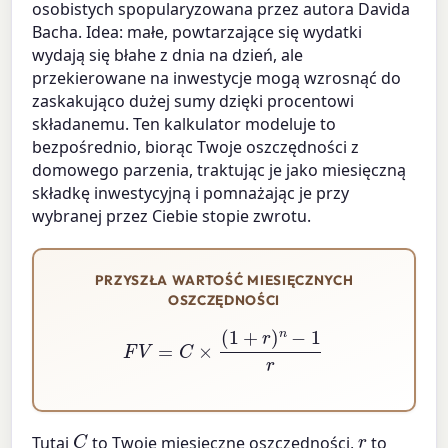
osobistych spopularyzowana przez autora Davida
Bacha. Idea: małe, powtarzające się wydatki
wydają się błahe z dnia na dzień, ale
przekierowane na inwestycje mogą wzrosnąć do
zaskakująco dużej sumy dzięki procentowi
składanemu. Ten kalkulator modeluje to
bezpośrednio, biorąc Twoje oszczędności z
domowego parzenia, traktując je jako miesięczną
składkę inwestycyjną i pomnażając je przy
wybranej przez Ciebie stopie zwrotu.
PRZYSZŁA WARTOŚĆ MIESIĘCZNYCH
OSZCZĘDNOŚCI
F
V
=
C
×
(
1
+
r
)
n
−
1
r
C
r
Tutaj
to Twoje miesięczne oszczędności,
to