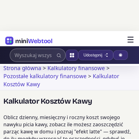
☰
mini
Webtool
Udostępnij
Strona główna
>
Kalkulatory finansowe
>
Pozostałe kalkulatory finansowe
>
Kalkulator
Kosztów Kawy
Kalkulator Kosztów Kawy
Oblicz dzienny, miesięczny i roczny koszt swojego
nawyku picia kawy, zobacz ile możesz zaoszczędzić
parząc kawę w domu i poznaj "efekt latte" — sprawdź,
do ilu mogłyby wzrosnąć te oszczędności, gdybyś je