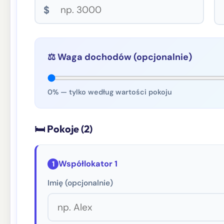
$
⚖️ Waga dochodów (opcjonalnie)
0% — tylko według wartości pokoju
🛏 Pokoje (
2
)
Współlokator 1
1
Imię (opcjonalnie)