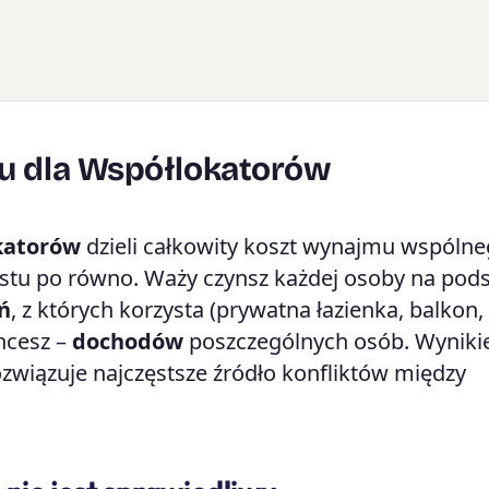
zu dla Współlokatorów
okatorów
dzieli całkowity koszt wynajmu wspóln
rostu po równo. Waży czynsz każdej osoby na pod
ń
, z których korzysta (prywatna łazienka, balkon,
chcesz –
dochodów
poszczególnych osób. Wyniki
rozwiązuje najczęstsze źródło konfliktów między