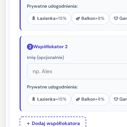
Prywatne udogodnienia:
🚿 Łazienka
+15%
🌿 Balkon
+8%
👕 Ga
Współlokator 2
2
Imię (opcjonalnie)
Prywatne udogodnienia:
🚿 Łazienka
+15%
🌿 Balkon
+8%
👕 Ga
＋ Dodaj współlokatora