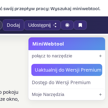
ć swój przepływ pracy: Wyszukaj miniwebtool.
Dodaj
Udostępnij
MiniWebtool
połącz to narzędzie
Uaktualnij do Wersji Premium
Dostęp do Wersji Premium
o pokoju
Moje Narzędzia
sze okno,