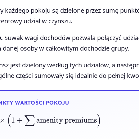
y każdego pokoju są dzielone przez sumę punk
centowy udział w czynszu.
.
Suwak wagi dochodów pozwala połączyć udzia
em danej osoby w całkowitym dochodzie grupy.
sz jest dzielony według tych udziałów, a następ
ólne części sumowały się idealnie do pełnej kwo
UNKTY WARTOŚCI POKOJU
a
×
(
1
+
∑
amenity premiums
)