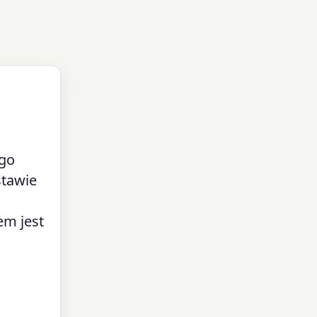
ego
stawie
em jest