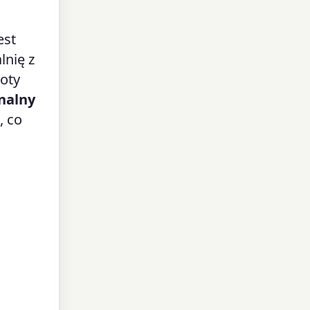
est
lnię z
woty
nalny
, co