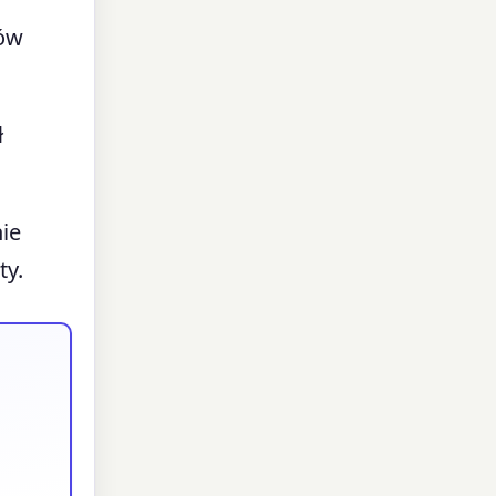
tów
ł
nie
ty.