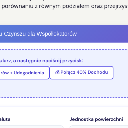
o w porównaniu z równym podziałem oraz przejrzys
łu Czynszu dla Współlokatorów
larz, a następnie naciśnij przycisk:
💰 Połącz 40% Dochodu
orów + Udogodnienia
luta
Jednostka powierzchni