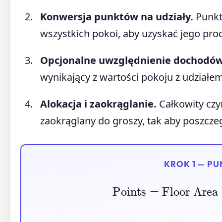
Konwersja punktów na udziały.
Punkt
wszystkich pokoi, aby uzyskać jego pro
Opcjonalne uwzględnienie dochodów
wynikający z wartości pokoju z udział
Alokacja i zaokrąglanie.
Całkowity czyn
zaokrąglany do groszy, tak aby poszczeg
KROK 1 — P
Points
=
Floor Are