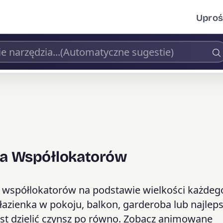
Uproś
dla Współlokatorów
y współlokatorów na podstawie wielkości każdeg
łazienka w pokoju, balkon, garderoba lub najlep
st dzielić czynsz po równo. Zobacz animowane