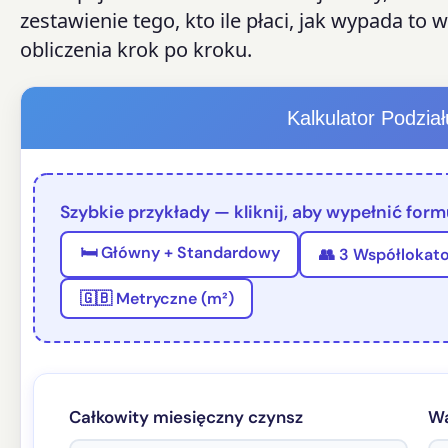
zestawienie tego, kto ile płaci, jak wypada t
obliczenia krok po kroku.
Kalkulator Podzia
Szybkie przykłady — kliknij, aby wypełnić formu
🛏 Główny + Standardowy
👥 3 Współlokat
🇬🇧 Metryczne (m²)
Całkowity miesięczny czynsz
Wa