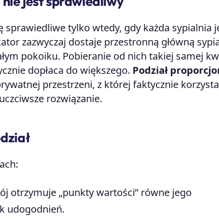
nie jest sprawiedliwy
 sprawiedliwe tylko wtedy, gdy każda sypialnia j
ator zazwyczaj dostaje przestronną główną sypia
ałym pokoiku. Pobieranie od nich takiej samej k
ycznie dopłaca do większego.
Podział proporcjo
ywatnej przestrzeni, z której faktycznie korzysta
uczciwsze rozwiązanie.
odział
ach:
j otrzymuje „punkty wartości” równe jego
k udogodnień.