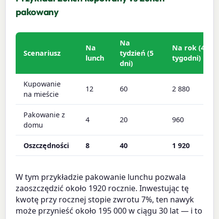
pakowany
Na
Na
Na rok (48
Scenariusz
tydzień (5
lunch
tygodni)
dni)
Kupowanie
12
60
2 880
na mieście
Pakowanie z
4
20
960
domu
Oszczędności
8
40
1 920
W tym przykładzie pakowanie lunchu pozwala
zaoszczędzić około 1920 rocznie. Inwestując tę
kwotę przy rocznej stopie zwrotu 7%, ten nawyk
może przynieść około 195 000 w ciągu 30 lat — i to