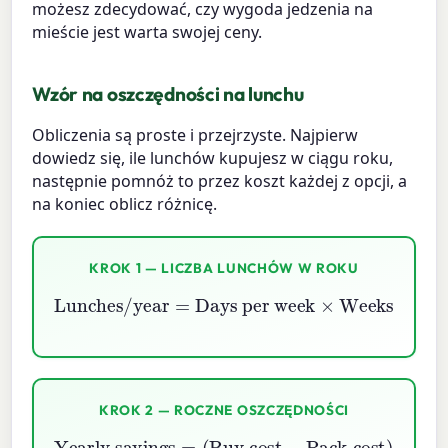
możesz zdecydować, czy wygoda jedzenia na
mieście jest warta swojej ceny.
Wzór na oszczędności na lunchu
Obliczenia są proste i przejrzyste. Najpierw
dowiedz się, ile lunchów kupujesz w ciągu roku,
następnie pomnóż to przez koszt każdej z opcji, a
na koniec oblicz różnicę.
KROK 1 — LICZBA LUNCHÓW W ROKU
Lunches/year
=
Weeks per year
Days per week
×
KROK 2 — ROCZNE OSZCZĘDNOŚCI
Yearly savings
Pack cost
)
×
Lunches/year
=
(
Buy cost
−