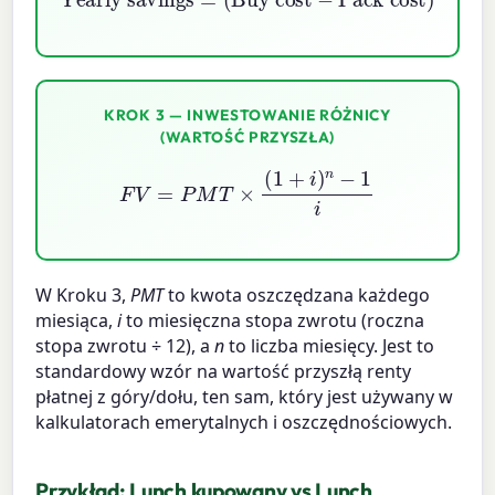
KROK 3 — INWESTOWANIE RÓŻNICY
(WARTOŚĆ PRZYSZŁA)
F
V
=
P
M
T
×
(
1
+
i
)
n
−
1
i
W Kroku 3,
PMT
to kwota oszczędzana każdego
miesiąca,
i
to miesięczna stopa zwrotu (roczna
stopa zwrotu ÷ 12), a
n
to liczba miesięcy. Jest to
standardowy wzór na wartość przyszłą renty
płatnej z góry/dołu, ten sam, który jest używany w
kalkulatorach emerytalnych i oszczędnościowych.
Przykład: Lunch kupowany vs Lunch